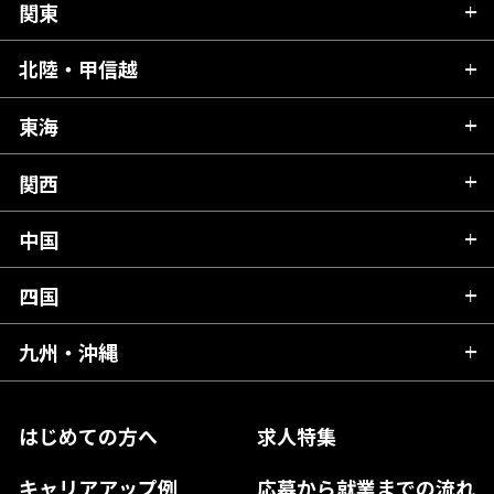
関東
北海道
青森県
北陸・甲信越
茨城県
秋田県
栃木県
東海
新潟県
山形県
群馬県
富山県
関西
岐阜県
岩手県
埼玉県
石川県
静岡県
中国
滋賀県
宮城県
千葉県
福井県
愛知県
京都府
四国
広島県
福島県
東京都
山梨県
三重県
大阪府
岡山県
九州・沖縄
愛媛県
神奈川県
長野県
兵庫県
鳥取県
香川県
福岡県
はじめての方へ
求人特集
奈良県
島根県
高知県
佐賀県
キャリアアップ例
応募から就業までの流れ
和歌山県