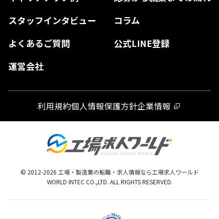
山口県
徳島県
長崎県
スタッフインタビュー
コラム
大分県
よくあるご質問
公式LINE登録
熊本県
運営会社
宮崎県
鹿児島県
利用規約
個人情報保護方針
企業情報
沖縄県
© 2012-
2026
工場・製造業の転職・求人情報なら工場求人ワールド
WORLD INTEC CO.,LTD. ALL RIGHTS RESERVED.