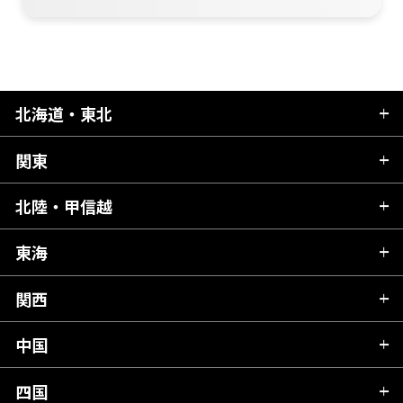
北海道・東北
関東
北海道
青森県
北陸・甲信越
茨城県
秋田県
栃木県
東海
新潟県
山形県
群馬県
富山県
関西
岐阜県
岩手県
埼玉県
石川県
静岡県
中国
滋賀県
宮城県
千葉県
福井県
愛知県
京都府
四国
広島県