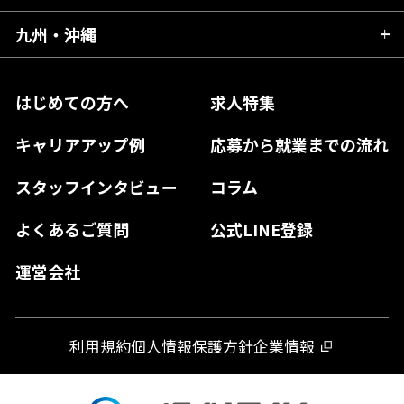
福島県
東京都
山梨県
三重県
大阪府
岡山県
九州・沖縄
愛媛県
神奈川県
長野県
兵庫県
鳥取県
香川県
福岡県
はじめての方へ
求人特集
奈良県
島根県
高知県
佐賀県
キャリアアップ例
応募から就業までの流れ
和歌山県
山口県
徳島県
長崎県
スタッフインタビュー
コラム
大分県
よくあるご質問
公式LINE登録
熊本県
運営会社
宮崎県
鹿児島県
利用規約
個人情報保護方針
企業情報
沖縄県