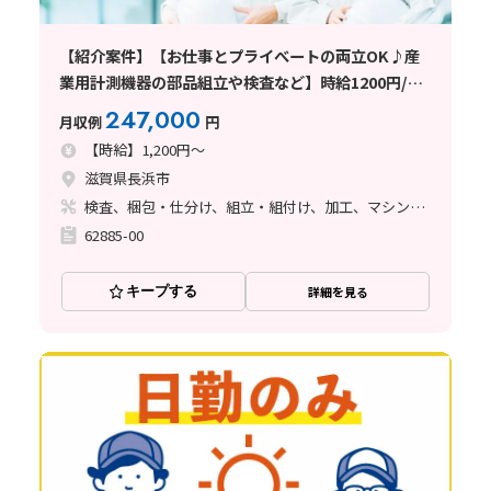
【紹介案件】【お仕事とプライべートの両立OK♪産
業用計測機器の部品組立や検査など】時給1200円/日
勤/滋賀県長浜市/土日祝休み/寮完備/未経験OK/重量
247,000
月収例
円
物なし/規則正しい生活で自分の時間も
【時給】1,200円～
滋賀県長浜市
検査、梱包・仕分け、組立・組付け、加工、マシンオペレーター
62885-00
キープする
詳細を見る