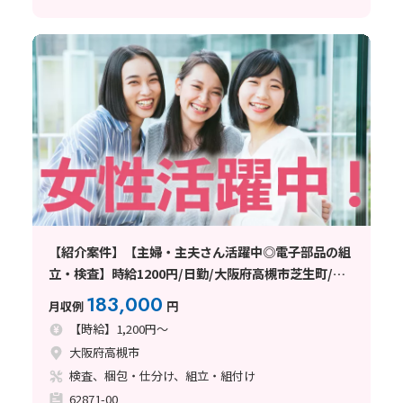
【紹介案件】【主婦・主夫さん活躍中◎電子部品の組
立・検査】時給1200円/日勤/大阪府高槻市芝生町/土
日祝休み/未経験歓迎/20〜50代前半の女性活躍中/軽
183,000
月収例
円
作業/髪色・ネイルOK/空調完備/残業
【時給】1,200円～
大阪府高槻市
検査、梱包・仕分け、組立・組付け
62871-00