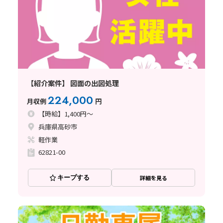
【紹介案件】 図面の出図処理
224,000
月収例
円
【時給】1,400円～
兵庫県高砂市
軽作業
62821-00
キープする
詳細を見る