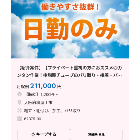
【紹介案件】【プライベート重視の方におススメ◎カ
ンタン作業！樹脂製チューブのバリ取り・接着・パイ
プの組立作業】時給1200円/日勤/土日祝休み/大阪府
211,000
月収例
円
寝屋川市/空調完備/重量物なし/
【時給】1,200円～
大阪府寝屋川市
組立・組付け、加工、バリ取り
62878-00
キープする
詳細を見る