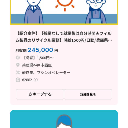
【紹介案件】【残業なしで就業後は自分時間★フィル
ム製品のリサイクル業務】時給1500円/日勤/兵庫県神
戸市西区高塚台/土日祝休み/寮完備/20〜50代の男女
245,000
月収例
円
活躍中/モクモク作業/重量物の取り
【時給】1,500円～
兵庫県神戸市西区
軽作業、マシンオペレーター
62882-00
キープする
詳細を見る