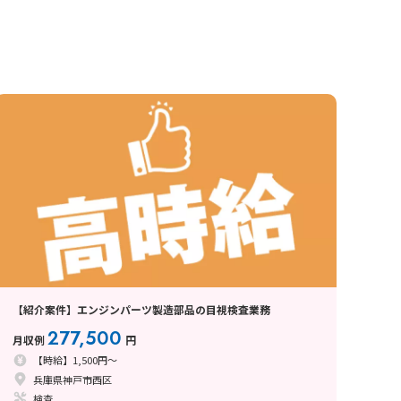
【紹介案件】エンジンパーツ製造部品の目視検査業務
277,500
月収例
円
【時給】1,500円～
兵庫県神戸市西区
検査