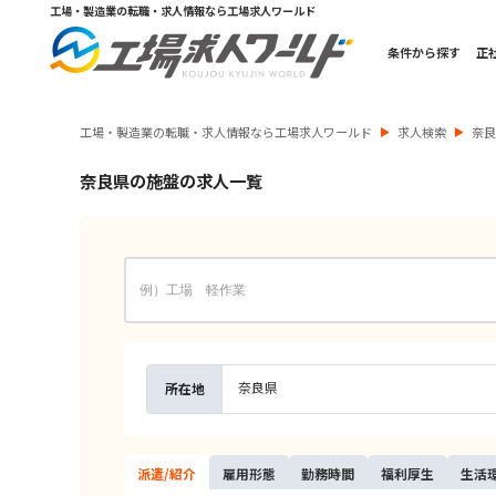
工場・製造業の転職・求人情報なら工場求人ワールド
条件から探す
正
工場・製造業の転職・求人情報なら工場求人ワールド
求人検索
奈
奈良県の施盤の求人一覧
奈良県
所在地
派遣/
紹介
雇用
形態
勤務
時間
福利
厚生
生活