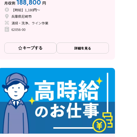
188,800
月収例
円
【時給】1,180円～
兵庫県尼崎市
清掃・洗浄、ライン作業
62056-00
キープする
詳細を見る