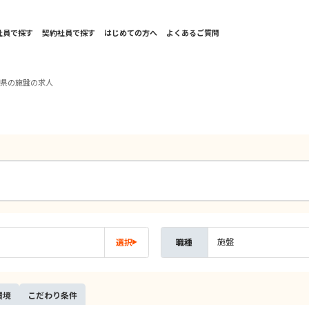
社員で探す
契約社員で探す
はじめての方へ
よくあるご質問
良県の施盤の求人
施盤
選択
職種
環境
こだ
わり
条件