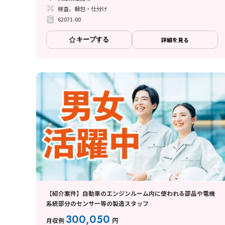
検査、梱包・仕分け
62071-00
キープする
詳細を見る
【紹介案件】自動車のエンジンルーム内に使われる部品や電機
系統部分のセンサー等の製造スタッフ
300,050
月収例
円