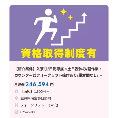
【紹介案件】入寮◎/日勤専属×土日祝休み/軽作業・
カウンター式フォークリフト操作あり/重労働なし/週
払い制度あり/未経験者歓迎♪
246,594
月収例
円
【時給】1,300円～
滋賀県蒲生郡日野町
フォークリフト、その他
62546-00