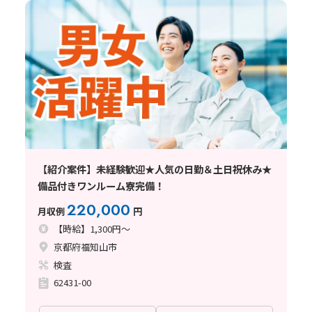
【紹介案件】未経験歓迎★人気の日勤＆土日祝休み★
備品付きワンルーム寮完備！
220,000
月収例
円
【時給】1,300円～
京都府福知山市
検査
62431-00