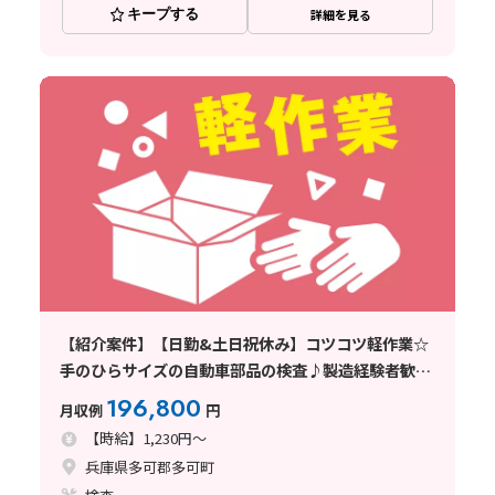
キープする
詳細を見る
【紹介案件】【日勤&土日祝休み】コツコツ軽作業☆
手のひらサイズの自動車部品の検査♪製造経験者歓迎
◎
196,800
月収例
円
【時給】1,230円～
兵庫県多可郡多可町