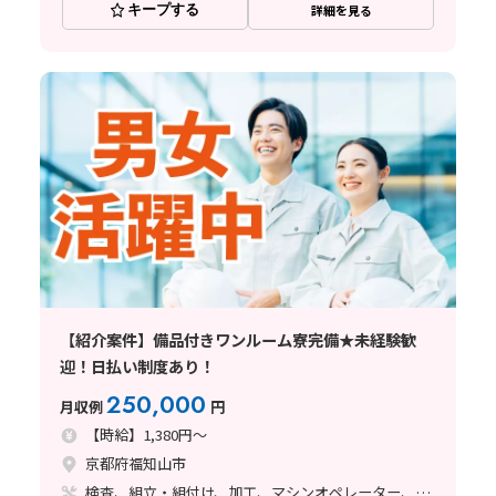
キープする
詳細を見る
【紹介案件】備品付きワンルーム寮完備★未経験歓
迎！日払い制度あり！
250,000
月収例
円
【時給】1,380円～
京都府福知山市
検査、組立・組付け、加工、マシンオペレーター、清掃・洗浄、溶接