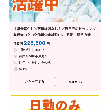
【紹介案件】＼残業ほぼなし！／日用品のピッキング
業務★コツコツ作業◎未経験OK！日勤♪駅チカ徒歩
10分
228,800
月収例
円
【時給】1,300円～
兵庫県神戸市東灘区
梱包・仕分け、その他
62122-00
キープする
詳細を見る