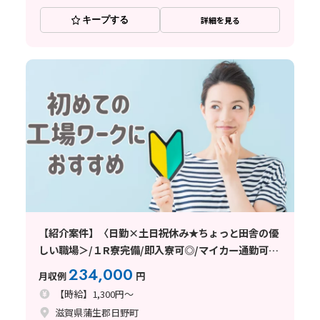
キープする
詳細を見る
【紹介案件】〈日勤×土日祝休み★ちょっと田舎の優
しい職場＞/１R寮完備/即入寮可◎/マイカー通勤可
能/工場・製造未経験の方大歓迎！
234,000
月収例
円
【時給】1,300円～
滋賀県蒲生郡日野町