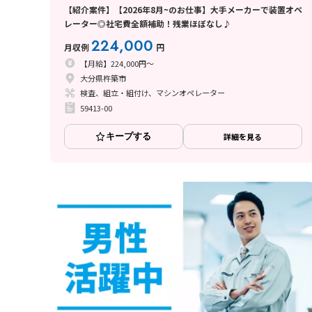
【紹介案件】【2026年8月~のお仕事】大手メーカーで装置オペ
レーター◎社宅費全額補助！残業ほぼなし♪
224,000
月収例
円
【月給】224,000円～
大分県杵築市
検査、組立・組付け、マシンオペレーター
59413-00
キープする
詳細を見る