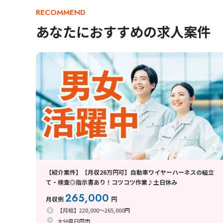
RECOMMEND
あなたにおすすめの求人案件
【紹介案件】【月収26万円可】自動車ワイヤーハーネスの組立
て・検査◎指示書あり！コツコツ作業♪土日休み
265,000
月収例
円
【月給】220,000～265,000円
大分県日田市