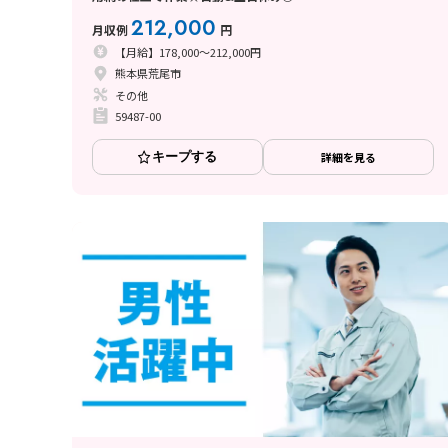
212,000
月収例
円
【月給】178,000～212,000円
熊本県荒尾市
その他
59487-00
キープする
詳細を見る