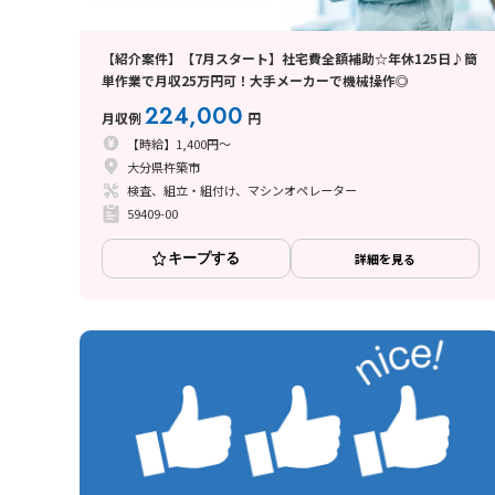
【紹介案件】【7月スタート】社宅費全額補助☆年休125日♪簡
単作業で月収25万円可！大手メーカーで機械操作◎
224,000
月収例
円
【時給】1,400円～
大分県杵築市
検査、組立・組付け、マシンオペレーター
59409-00
キープする
詳細を見る