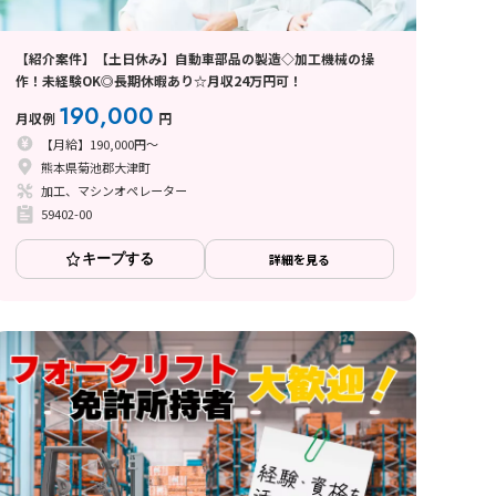
【紹介案件】【土日休み】自動車部品の製造◇加工機械の操
作！未経験OK◎長期休暇あり☆月収24万円可！
190,000
月収例
円
【月給】190,000円～
熊本県菊池郡大津町
加工、マシンオペレーター
59402-00
キープする
詳細を見る