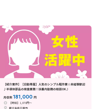
【紹介案件】【日勤専属】人気のシンプル軽作業☆未経験歓迎
♪半導体部品の検査業務！扶養内勤務の相談OK♪
181,000
月収例
円
【時給】1,070円～
鹿児島県日置市