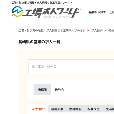
工場・製造業の転職・求人情報なら工場求人ワールド
条件から探す
正
工場・製造業の転職・求人情報なら工場求人ワールド
求人検索
長
長崎県の営業の求人一覧
長崎県
所在地
派遣/
紹介
雇用
形態
勤務
時間
福利
厚生
生活