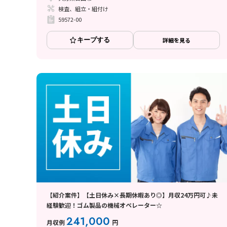
検査、組立・組付け
59572-00
キープする
詳細を見る
【紹介案件】【土日休み×長期休暇あり◎】月収24万円可♪未
経験歓迎！ゴム製品の機械オペレーター☆
241,000
月収例
円