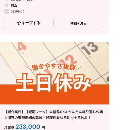
検査
59509-00
キープする
詳細を見る
【紹介案件】【短期ワーク】未経験OK＆かんたん繰り返し作業
♪海苔の養殖用網の乾燥・修理作業◎日勤×土日休み！
233,000
月収例
円