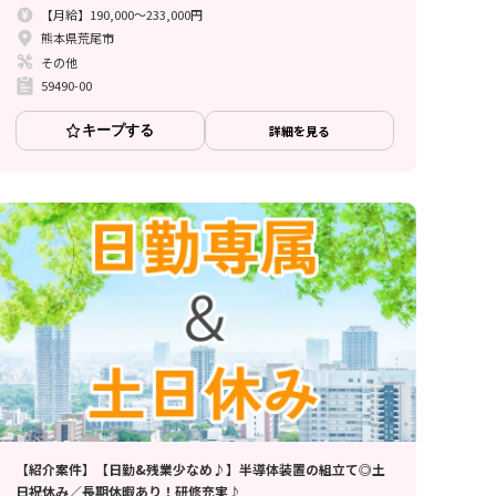
【月給】190,000～233,000円
熊本県荒尾市
その他
59490-00
キープする
詳細を見る
【紹介案件】【日勤&残業少なめ♪】半導体装置の組立て◎土
日祝休み／長期休暇あり！研修充実♪