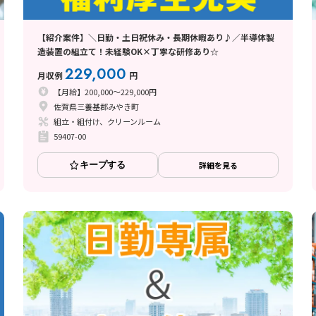
【紹介案件】＼日勤・土日祝休み・長期休暇あり♪／半導体製
造装置の組立て！未経験OK×丁寧な研修あり☆
229,000
月収例
円
【月給】200,000～229,000円
佐賀県三養基郡みやき町
組立・組付け、クリーンルーム
59407-00
キープする
詳細を見る