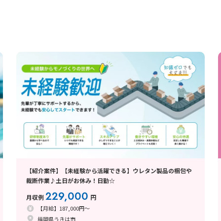
【紹介案件】【未経験から活躍できる】ウレタン製品の梱包や
裁断作業♪土日がお休み！日勤☆
229,000
月収例
円
【月給】187,000円～
福岡県うきは市