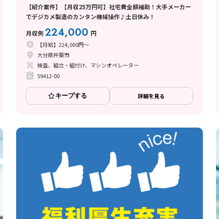
【紹介案件】【月収25万円可】社宅費全額補助！大手メーカー
でデジカメ製造のカンタン機械操作♪土日休み！
224,000
月収例
円
【月給】224,000円～
大分県杵築市
検査、組立・組付け、マシンオペレーター
59412-00
キープする
詳細を見る