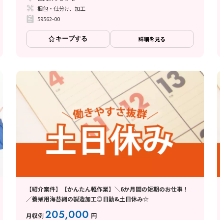
梱包・仕分け、加工
59562-00
キープする
詳細を見る
【紹介案件】【かんたん軽作業】＼6か月間の短期のお仕事！
／養殖用海苔網の製造加工◎日勤&土日休み☆
205,000
月収例
円