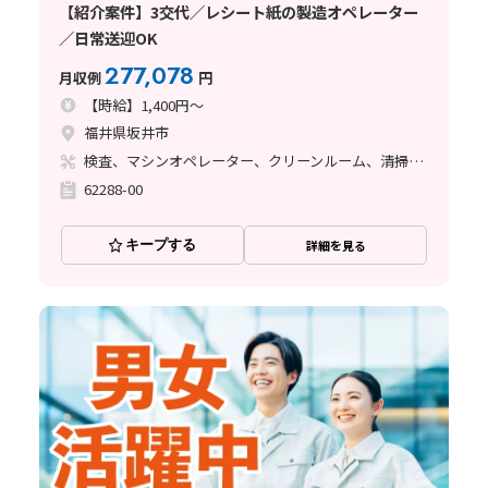
【紹介案件】3交代／レシート紙の製造オペレーター
／日常送迎OK
277,078
月収例
円
【時給】1,400円～
福井県坂井市
検査、マシンオペレーター、クリーンルーム、清掃・洗浄、その他
62288-00
キープする
詳細を見る