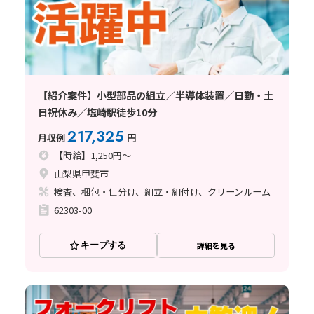
【紹介案件】小型部品の組立／半導体装置／日勤・土
日祝休み／塩崎駅徒歩10分
217,325
月収例
円
【時給】1,250円～
山梨県甲斐市
検査、梱包・仕分け、組立・組付け、クリーンルーム
62303-00
キープする
詳細を見る