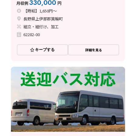
330,000
月収例
円
【時給】1,650円～
長野県上伊那郡箕輪町
組立・組付け、加工
62282-00
キープする
詳細を見る