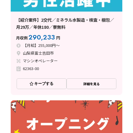
【紹介案件】2交代／ミネラル水製造・検査・梱包／
月29万／年休180／寮無料
290,233
月収例
円
【月給】255,000円～
山梨県富士吉田市
マシンオペレーター
62363-00
キープする
詳細を見る