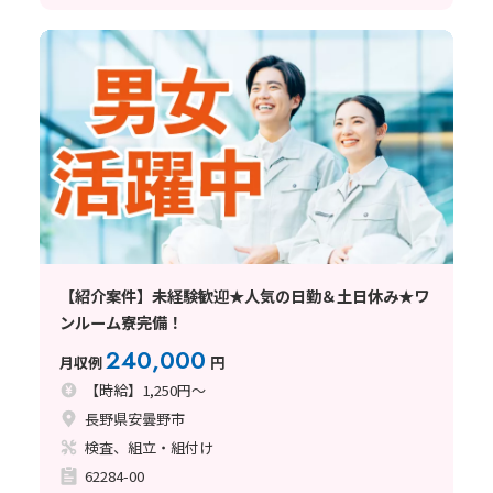
【紹介案件】未経験歓迎★人気の日勤＆土日休み★ワ
ンルーム寮完備！
240,000
月収例
円
【時給】1,250円～
長野県安曇野市
検査、組立・組付け
62284-00