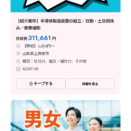
【紹介案件】半導体製造装置の組立／日勤・土日祝休
み／寮費補助
311,661
月収例
円
【時給】1,650円～
山梨県上野原市
梱包・仕分け、組立・組付け、その他
62307-00
キープする
詳細を見る