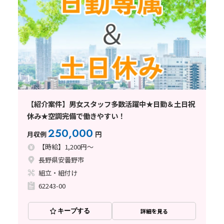
【紹介案件】男女スタッフ多数活躍中★日勤＆土日祝
休み★空調完備で働きやすい！
250,000
月収例
円
【時給】1,200円～
長野県安曇野市
組立・組付け
62243-00
キープする
詳細を見る