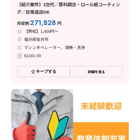
【紹介案件】3交代／原料調合・ロール紙コーティン
グ／日常送迎OK
271,828
月収例
円
【時給】1,400円～
福井県坂井市
マシンオペレーター、清掃・洗浄
62281-00
キープする
詳細を見る