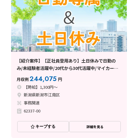
【紹介案件】【正社員登用あり】土日休みで日勤の
み/未経験者活躍中/20代から30代活躍中/マイカー通
勤OK/交通費支給あり/日払い・週払い制度あり
244,075
月収例
円
【時給】1,300円～
新潟県新潟市江南区
事務関連
62337-00
キープする
詳細を見る