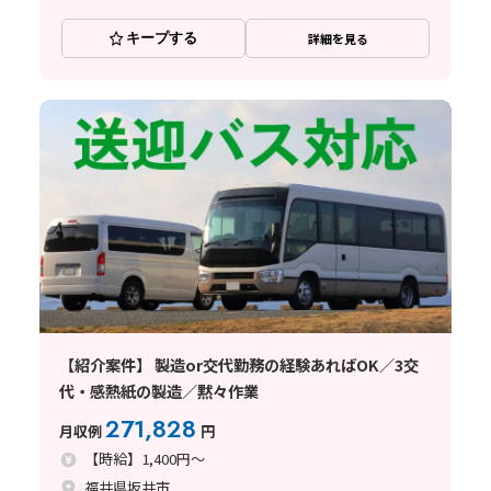
キープする
詳細を見る
【紹介案件】 製造or交代勤務の経験あればOK／3交
代・感熱紙の製造／黙々作業
271,828
月収例
円
【時給】1,400円～
福井県坂井市