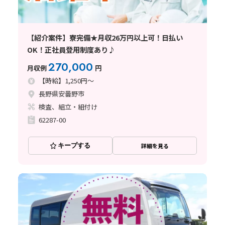
【紹介案件】寮完備★月収26万円以上可！日払い
OK！正社員登用制度あり♪
270,000
月収例
円
【時給】1,250円～
長野県安曇野市
検査、組立・組付け
62287-00
キープする
詳細を見る