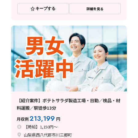
キープする
詳細を見る
【紹介案件】ポテトサラダ製造工場・日勤／検品・材
料運搬／駅徒歩13分
213,199
月収例
円
【時給】1,150円～
山梨県西八代郡市川三郷町