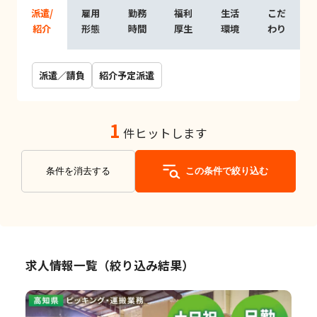
派遣/
雇用
勤務
福利
生活
こだ
紹介
形態
時間
厚生
環境
わり
派遣／請負
紹介予定派遣
1
件ヒットします
条件を消去する
この条件で絞り込む
求人情報一覧（絞り込み結果）