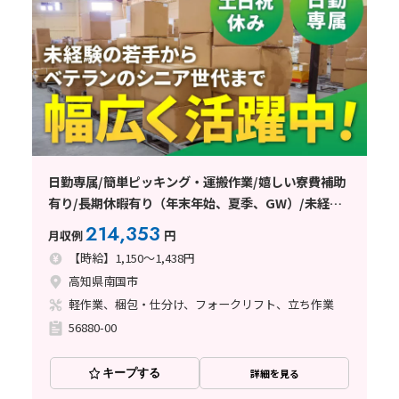
日勤専属/簡単ピッキング・運搬作業/嬉しい寮費補助
有り/長期休暇有り（年末年始、夏季、GW）/未経験
の若手からベテランのシニア世代まで幅広く活躍中◎
214,353
月収例
円
【時給】1,150～1,438円
高知県南国市
軽作業、梱包・仕分け、フォークリフト、立ち作業
56880-00
キープする
詳細を見る