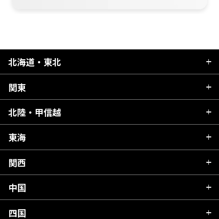
北海道・東北
関東
北海道
青森県
北陸・甲信越
茨城県
秋田県
栃木県
東海
新潟県
山形県
群馬県
富山県
関西
岐阜県
岩手県
埼玉県
石川県
静岡県
中国
滋賀県
宮城県
千葉県
福井県
愛知県
京都府
四国
広島県