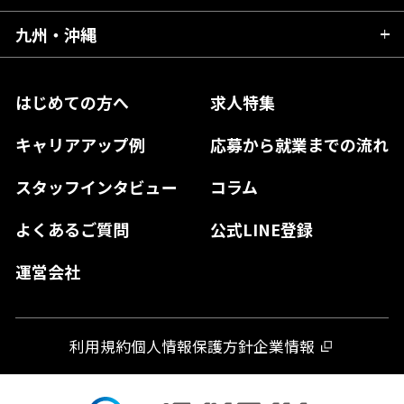
福島県
東京都
山梨県
三重県
大阪府
岡山県
九州・沖縄
愛媛県
神奈川県
長野県
兵庫県
鳥取県
香川県
福岡県
はじめての方へ
求人特集
奈良県
島根県
高知県
佐賀県
キャリアアップ例
応募から就業までの流れ
和歌山県
山口県
徳島県
長崎県
スタッフインタビュー
コラム
大分県
よくあるご質問
公式LINE登録
熊本県
運営会社
宮崎県
鹿児島県
利用規約
個人情報保護方針
企業情報
沖縄県