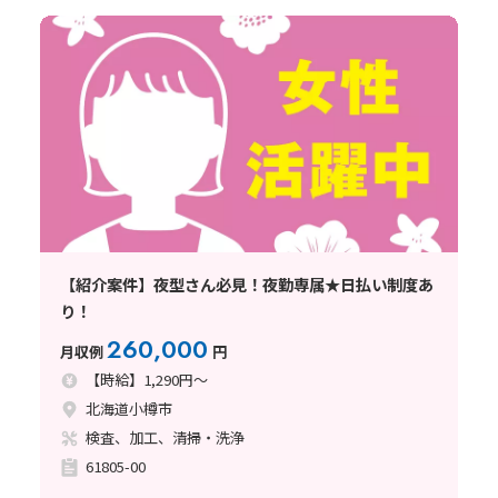
【紹介案件】夜型さん必見！夜勤専属★日払い制度あ
り！
260,000
月収例
円
【時給】1,290円～
北海道小樽市
検査、加工、清掃・洗浄
61805-00