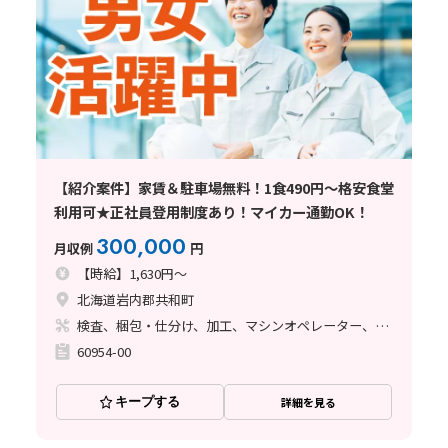
【紹介案件】家賃＆駐車場無料！1食490円～格安食堂
利用可★正社員登用制度あり！マイカー通勤OK！
300,000
月収例
円
【時給】1,630円～
北海道岩内郡共和町
検査、梱包・仕分け、加工、マシンオペレーター、フォークリフト
60954-00
キープする
詳細を見る