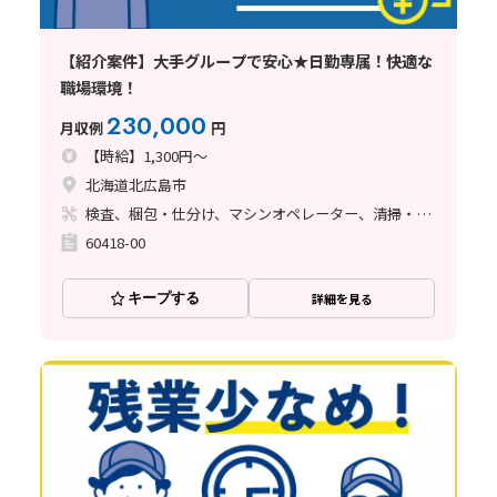
【紹介案件】大手グループで安心★日勤専属！快適な
職場環境！
230,000
月収例
円
【時給】1,300円～
北海道北広島市
検査、梱包・仕分け、マシンオペレーター、清掃・洗浄
60418-00
キープする
詳細を見る