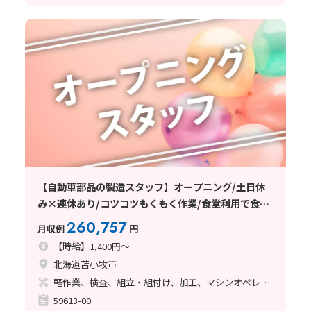
【自動車部品の製造スタッフ】オープニング/土日休
み×連休あり/コツコツもくもく作業/食堂利用で食事
補助あり
260,757
月収例
円
【時給】1,400円～
北海道苫小牧市
軽作業、検査、組立・組付け、加工、マシンオペレーター、座り作業、立ち作業
59613-00