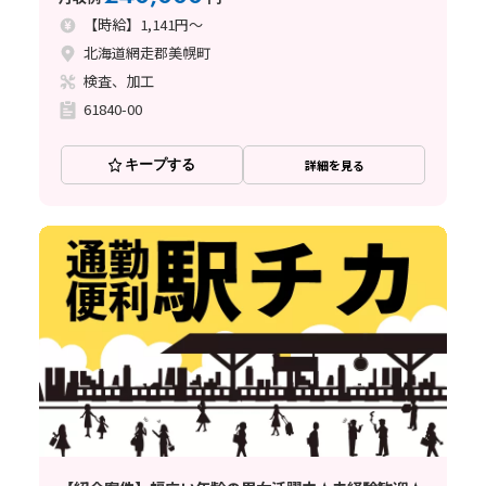
【時給】1,141円～
北海道網走郡美幌町
検査、加工
61840-00
キープする
詳細を見る