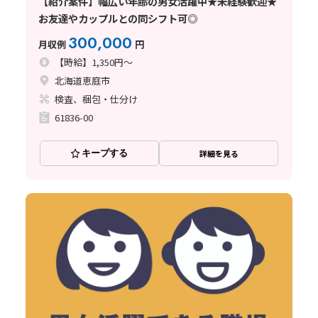
【紹介案件】幅広い年齢の男女活躍中★未経験歓迎★
お友達やカップルとの同シフト可◎
300,000
月収例
円
【時給】1,350円～
北海道恵庭市
検査、梱包・仕分け
61836-00
キープする
詳細を見る