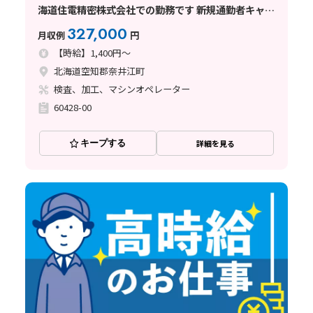
海道住電精密株式会社での勤務です 新規通勤者キャン
ペーン実施中
327,000
月収例
円
【時給】1,400円～
北海道空知郡奈井江町
検査、加工、マシンオペレーター
60428-00
キープする
詳細を見る