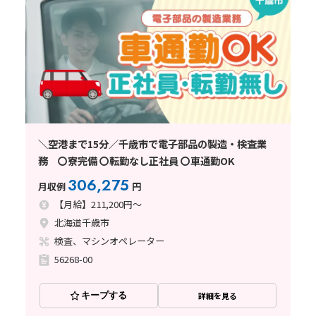
＼空港まで15分／千歳市で電子部品の製造・検査業
務 〇寮完備 〇転勤なし正社員 〇車通勤OK
306,275
月収例
円
【月給】211,200円～
北海道千歳市
検査、マシンオペレーター
56268-00
キープする
詳細を見る