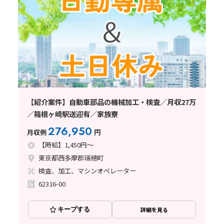
【紹介案件】自動車部品の機械加工・検査／月収27万
／箱根ヶ崎駅送迎有／家族寮
276,950
月収例
円
【時給】1,450円～
東京都西多摩郡瑞穂町
検査、加工、マシンオペレーター
62316-00
キープする
詳細を見る