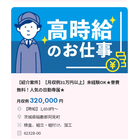
【紹介案件】【月収例31万円以上】未経験OK★寮費
無料！人気の日勤専属★
320,000
月収例
円
【時給】1,650円～
茨城県稲敷郡阿見町
検査、組立・組付け、加工
62328-00