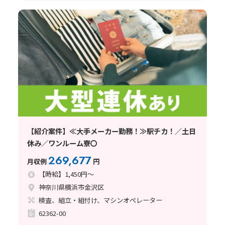
【紹介案件】≪大手メーカー勤務！≫駅チカ！／土日
休み／ワンルーム寮〇
269,677
月収例
円
【時給】1,450円～
神奈川県横浜市金沢区
検査、組立・組付け、マシンオペレーター
62362-00