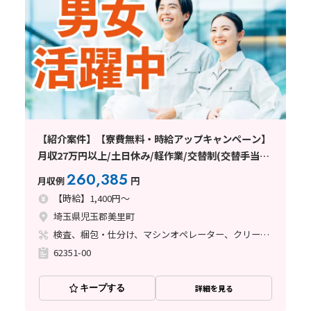
【紹介案件】【寮費無料・時給アップキャンペーン】
月収27万円以上/土日休み/軽作業/交替制(交替手当て
あり)/未経験者歓迎/20～40代の男女活躍中/車通勤可
260,385
月収例
円
能/日払い・週払い制度あり
【時給】1,400円～
埼玉県児玉郡美里町
検査、梱包・仕分け、マシンオペレーター、クリーンルーム
62351-00
キープする
詳細を見る