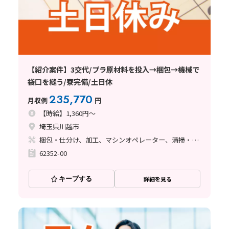
【紹介案件】3交代/プラ原材料を投入→梱包→機械で
袋口を縫う/寮完備/土日休
235,770
月収例
円
【時給】1,360円～
埼玉県川越市
梱包・仕分け、加工、マシンオペレーター、清掃・洗浄
62352-00
キープする
詳細を見る