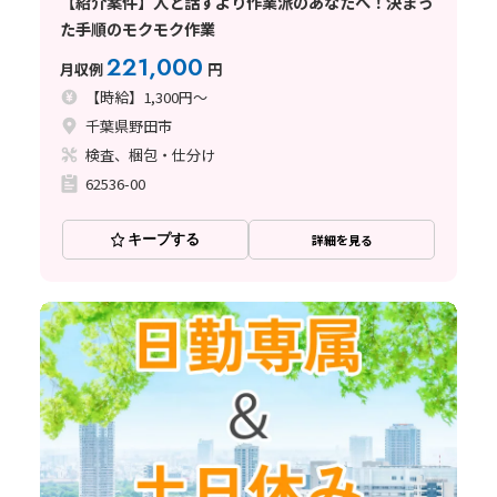
【紹介案件】人と話すより作業派のあなたへ！決まっ
た手順のモクモク作業
221,000
月収例
円
【時給】1,300円～
千葉県野田市
検査、梱包・仕分け
62536-00
キープする
詳細を見る