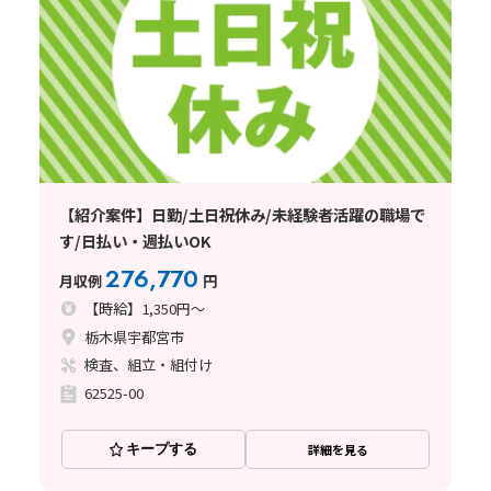
【紹介案件】日勤/土日祝休み/未経験者活躍の職場で
す/日払い・週払いOK
276,770
月収例
円
【時給】1,350円～
栃木県宇都宮市
検査、組立・組付け
62525-00
キープする
詳細を見る