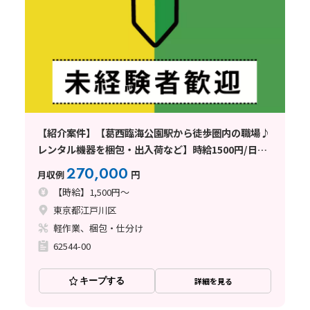
【紹介案件】【葛西臨海公園駅から徒歩圏内の職場♪
レンタル機器を梱包・出入荷など】時給1500円/日勤
専属/東京都江戸川区臨海町/土日休み/未経験歓迎/基
270,000
月収例
円
本残業なし/男性多数活躍中！
【時給】1,500円～
東京都江戸川区
軽作業、梱包・仕分け
62544-00
キープする
詳細を見る