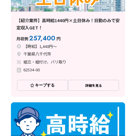
【紹介案件】高時給1440円×土日休み！日勤のみで安
定収入GET！
257,400
月収例
円
【時給】1,440円～
千葉県八千代市
組立・組付け、バリ取り
62534-00
キープする
詳細を見る