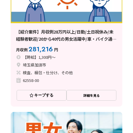
【紹介案件】月収例28万円以上/日勤/土日祝休み/未
経験者歓迎/20から40代の男女活躍中/車・バイク通勤
可能/日払い・週払い制度あり
281,216
月収例
円
【時給】1,300円～
埼玉県加須市
検査、梱包・仕分け、その他
62558-00
キープする
詳細を見る