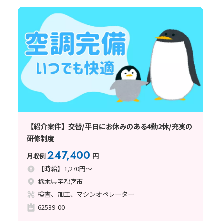
【紹介案件】交替/平日にお休みのある4勤2休/充実の
研修制度
247,400
月収例
円
【時給】1,270円～
栃木県宇都宮市
検査、加工、マシンオペレーター
62539-00