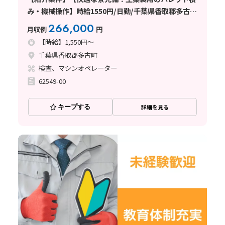
み・機械操作】時給1550円/日勤/千葉県香取郡多古
町/土日祝休み/空調完備/未経験OK/残業少なめ/住み
266,000
月収例
円
込みWORKも大歓迎です
【時給】1,550円～
千葉県香取郡多古町
検査、マシンオペレーター
62549-00
キープする
詳細を見る