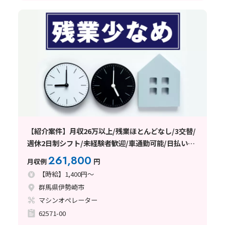
【紹介案件】月収26万以上/残業ほとんどなし/3交替/
週休2日制シフト/未経験者歓迎/車通勤可能/日払い・
週払い制度あり
261,800
月収例
円
【時給】1,400円～
群馬県伊勢崎市
マシンオペレーター
62571-00