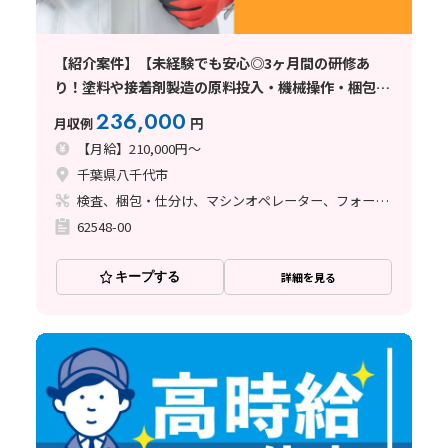
【紹介案件】【未経験でも安心◎3ヶ月間の研修あ
り！塗料や接着剤製造の原料投入・機械操作・梱包】
月給21万円/3交替/千葉県八千代市/土日休み/寮完備/
236,000
月収例
円
フォークリフトの資格取得支援制度
【月給】210,000円～
千葉県八千代市
検査、梱包・仕分け、マシンオペレーター、フォークリフト、塗装
62548-00
キープする
詳細を見る