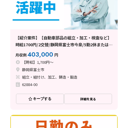
【紹介案件】【自動車部品の組立・加工・検査など】
時給1700円/2交替/静岡県富士市今泉/5勤2休または4
勤2休/土日休みまたはシフト制/未経験歓迎/無期雇用
403,000
月収例
円
派遣/月収例40.3万円以上
【時給】1,700円～
静岡県富士市
組立・組付け、加工、鋳造・鍛造
62884-00
キープする
詳細を見る