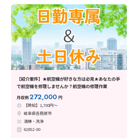
【紹介案件】★航空機が好きな方は必見★あなたの手
で航空機を修理しませんか？航空機の修理作業
272,000
月収例
円
【時給】1,700円～
岐阜県各務原市
清掃・洗浄
62852-00