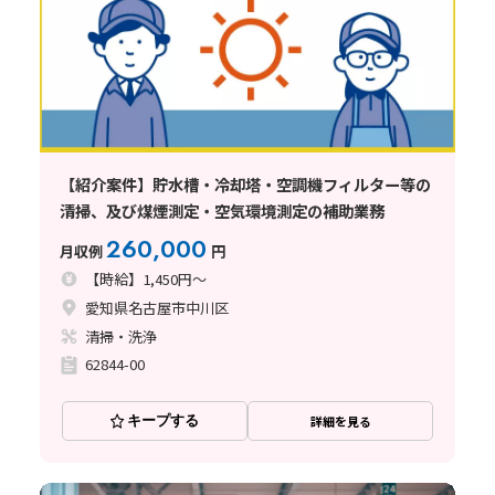
【紹介案件】貯水槽・冷却塔・空調機フィルター等の
清掃、及び煤煙測定・空気環境測定の補助業務
260,000
月収例
円
【時給】1,450円～
愛知県名古屋市中川区
清掃・洗浄
62844-00
キープする
詳細を見る