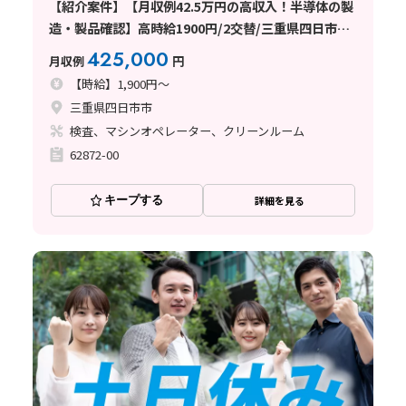
【紹介案件】【月収例42.5万円の高収入！半導体の製
造・製品確認】高時給1900円/2交替/三重県四日市市
山之一色町/4勤2休のシフト制/即入寮OKの寮完備/研
425,000
月収例
円
修期間あり/クリーンルーム/男女活躍
【時給】1,900円～
三重県四日市市
検査、マシンオペレーター、クリーンルーム
62872-00
キープする
詳細を見る