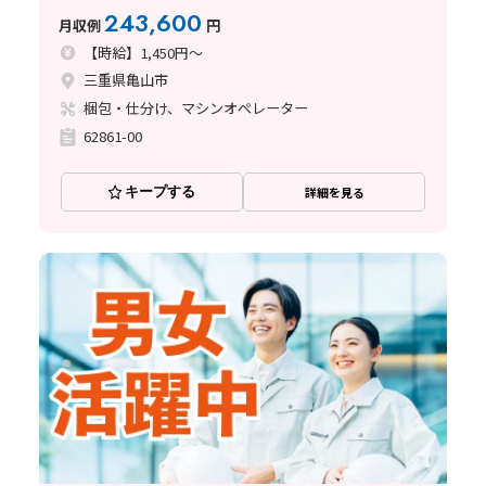
243,600
月収例
円
【時給】1,450円～
三重県亀山市
梱包・仕分け、マシンオペレーター
62861-00
キープする
詳細を見る