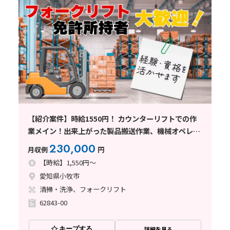
【紹介案件】時給1550円！ カウンターリフトでの作
業メイン！出来上がった製品搬送作業、機械オペレー
ター作業もあり
230,000
月収例
円
【時給】1,550円～
愛知県小牧市
清掃・洗浄、フォークリフト
62843-00
キープする
詳細を見る