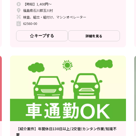
【時給】1,400円～
福島県石川郡玉川村
検査、組立・組付け、マシンオペレーター
62560-00
キープする
詳細を見る
【紹介案件】年間休日130日以上/2交替/カンタン作業/知識不
要