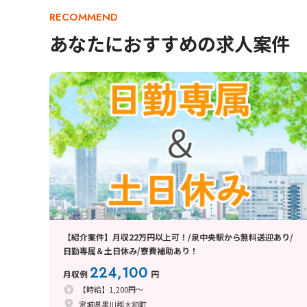
RECOMMEND
あなたにおすすめの求人案件
【紹介案件】月収22万円以上可！/泉中央駅から無料送迎あり/
日勤専属＆土日休み/寮費補助あり！
224,100
月収例
円
【時給】1,200円～
宮城県黒川郡大和町