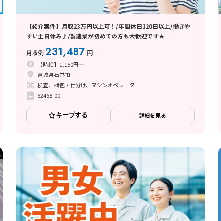
【紹介案件】月収23万円以上可！/年間休日120日以上/働きや
すい土日休み♪/製造業が初めての方も大歓迎です★
231,487
月収例
円
【時給】1,150円～
宮城県石巻市
検査、梱包・仕分け、マシンオペレーター
62468-00
キープする
詳細を見る