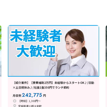
【紹介案件】【寮費補助2万円】未経験からスタートOK♪/日勤
×土日祝休み♪/社食1食350円でランチ節約
242,775
月収例
円
【時給】1,300円～
宮城県黒川郡大和町