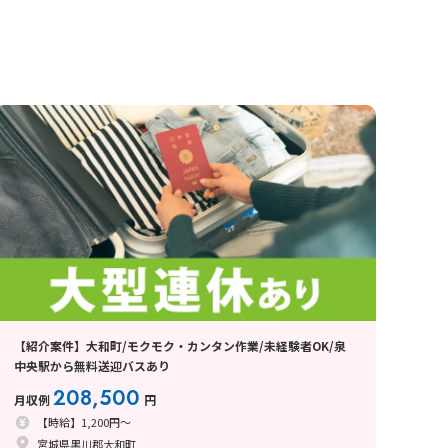
【紹介案件】大和町/モクモク・カンタン作業/未経験者OK/泉
中央駅から無料送迎バスあり
208,500
月収例
円
【時給】1,200円～
宮城県黒川郡大和町