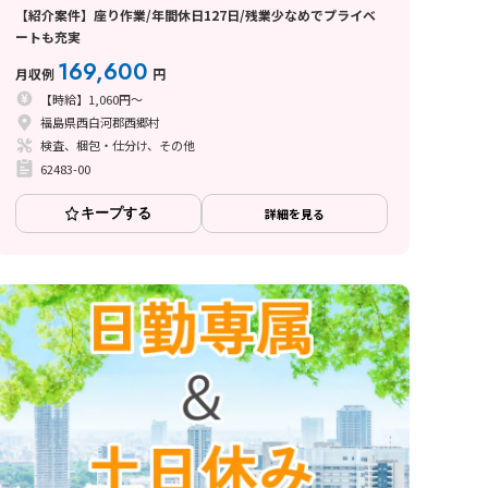
【紹介案件】座り作業/年間休日127日/残業少なめでプライベ
ートも充実
169,600
月収例
円
【時給】1,060円～
福島県西白河郡西郷村
検査、梱包・仕分け、その他
62483-00
キープする
詳細を見る