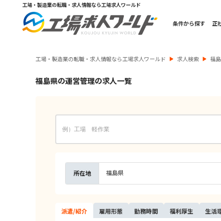
工場・製造業の転職・求人情報なら工場求人ワールド
条件から探す
正
工場・製造業の転職・求人情報なら工場求人ワールド
求人検索
福
福島県の運営管理の求人一覧
福島県
所在地
派遣/
紹介
雇用
形態
勤務
時間
福利
厚生
生活