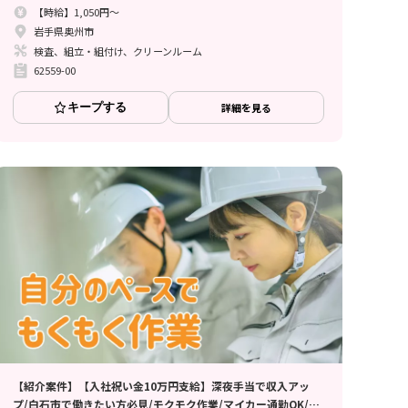
【時給】1,050円～
岩手県奥州市
検査、組立・組付け、クリーンルーム
62559-00
キープする
詳細を見る
【紹介案件】【入社祝い金10万円支給】深夜手当で収入アッ
プ/白石市で働きたい方必見/モクモク作業/マイカー通勤OK/重