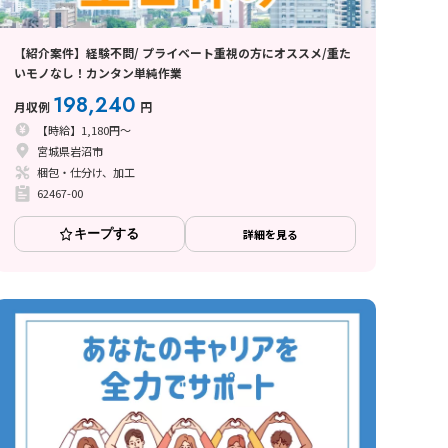
【紹介案件】経験不問/ プライベート重視の方にオススメ/重た
いモノなし！カンタン単純作業
198,240
月収例
円
【時給】1,180円～
宮城県岩沼市
梱包・仕分け、加工
62467-00
キープする
詳細を見る