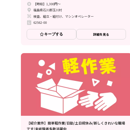
【時給】1,300円～
福島県石川郡玉川村
検査、組立・組付け、マシンオペレーター
62562-00
キープする
詳細を見る
【紹介案件】簡単軽作業/日勤/土日祝休み/新しくきれいな職場
です/未経験者多数活躍中