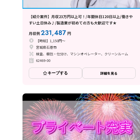
【紹介案件】月収23万円以上可！/年間休日120日以上/働きや
すい土日休み♪/製造業が初めての方も大歓迎です★
231,487
月収例
円
【時給】1,150円～
宮城県石巻市
検査、梱包・仕分け、マシンオペレーター、クリーンルーム
62469-00
キープする
詳細を見る