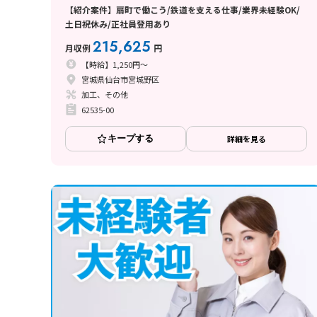
【紹介案件】扇町で働こう/鉄道を支える仕事/業界未経験OK/
土日祝休み/正社員登用あり
215,625
月収例
円
【時給】1,250円～
宮城県仙台市宮城野区
加工、その他
62535-00
キープする
詳細を見る