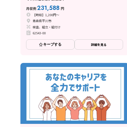
231,588
月収例
円
【時給】1,200円～
青森県平川市
検査、組立・組付け
62543-00
キープする
詳細を見る