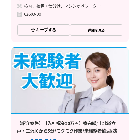
検査、梱包・仕分け、マシンオペレーター
62603-00
キープする
詳細を見る
【紹介案件】【入社祝金20万円】寮完備/上北道六
戸・三沢ICから5分/モクモク作業/未経験者歓迎/残業
ができない方も相談OK