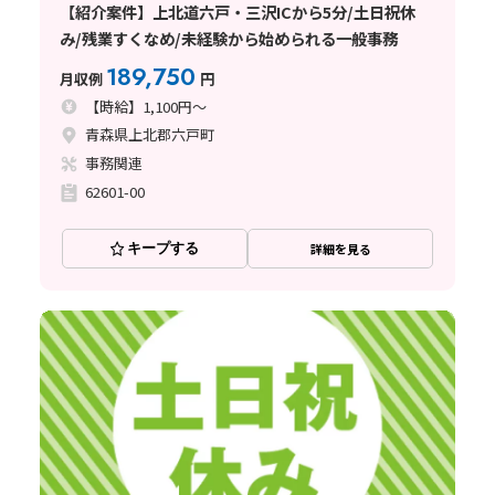
【紹介案件】上北道六戸・三沢ICから5分/土日祝休
み/残業すくなめ/未経験から始められる一般事務
189,750
月収例
円
【時給】1,100円～
青森県上北郡六戸町
事務関連
62601-00
キープする
詳細を見る