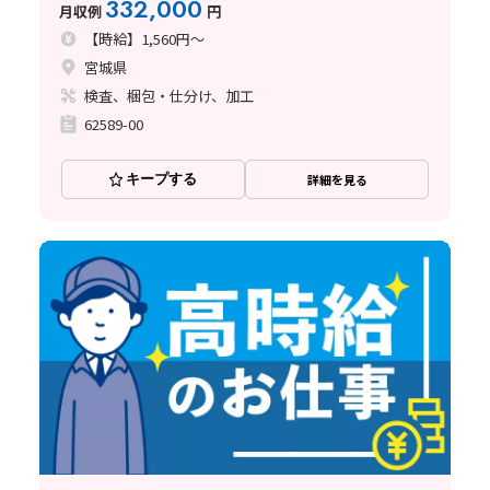
332,000
月収例
円
【時給】1,560円～
宮城県
検査、梱包・仕分け、加工
62589-00
キープする
詳細を見る