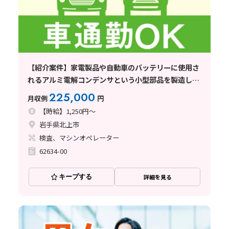
【紹介案件】家電製品や自動車のバッテリーに使用さ
れるアルミ電解コンデンサという小型部品を製造して
いる企業でのお仕事
225,000
月収例
円
【時給】1,250円～
岩手県北上市
検査、マシンオペレーター
62634-00
キープする
詳細を見る