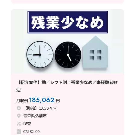
【紹介案件】勤／シフト制／残業少なめ／未経験者歓
迎
185,062
月収例
円
【時給】1,050円～
青森県弘前市
検査
62582-00