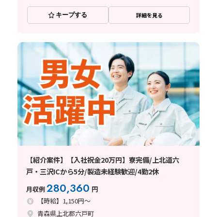
キープする
詳細を見る
【紹介案件】【入社祝金20万円】寮完備/上北道六
戸・三沢ICから5分/製造未経験歓迎/4勤2休
280,360
月収例
円
【時給】1,150円～
青森県上北郡六戸町