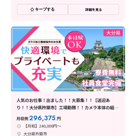
キープする
詳細を見る
人気のお仕事！出ました！！大募集！！【送迎あ
り！！大分県杵築市】工場勤務！！カメラ本体の組立
♪ ★寮費無料★ 大分県きつきしのお仕事
296,375
月収例
円
【月給】240,000円～
大分県杵築市