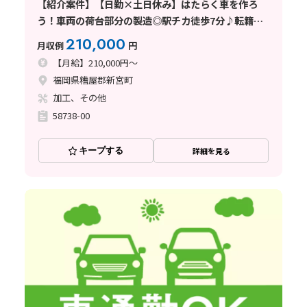
【紹介案件】【日勤×土日休み】はたらく車を作ろ
う！車両の荷台部分の製造◎駅チカ徒歩7分♪転籍支
援制度あり☆ 加工・機械操作・バリ取り・検品・運
210,000
月収例
円
搬・ピッキング
【月給】210,000円～
福岡県糟屋郡新宮町
加工、その他
58738-00
キープする
詳細を見る