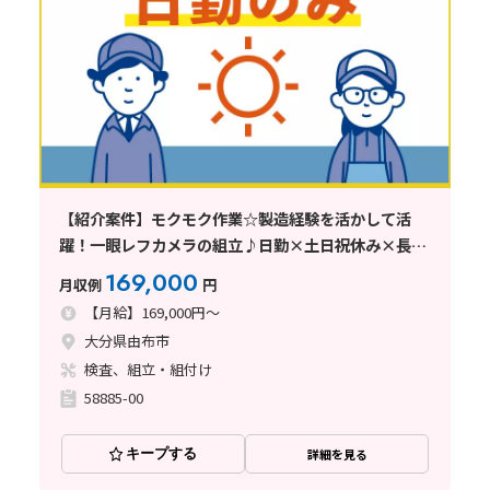
【紹介案件】モクモク作業☆製造経験を活かして活
躍！一眼レフカメラの組立♪日勤×土日祝休み×長期
休暇あり
169,000
月収例
円
【月給】169,000円～
大分県由布市
検査、組立・組付け
58885-00
キープする
詳細を見る