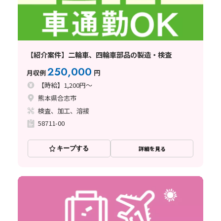
【紹介案件】二輪車、四輪車部品の製造・検査
250,000
月収例
円
【時給】1,200円～
熊本県合志市
検査、加工、溶接
58711-00
キープする
詳細を見る