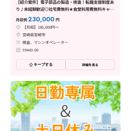
【紹介案件】電子部品の製造・検査！転籍支援制度あ
り♪未経験歓迎◎社宅費無料★食堂利用費無料キャン
ペーン★
230,000
月収例
円
【月給】185,000円～
宮崎県宮崎市
検査、マシンオペレーター
59443-00
キープする
詳細を見る