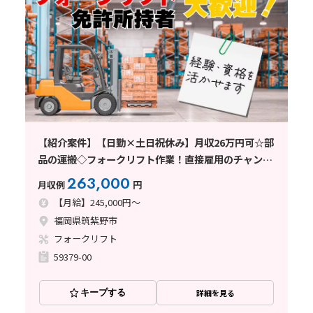
【紹介案件】【日勤×土日祝休み】月収26万円可☆部
品の運搬◇フォークリフト作業！直接雇用のチャンス
あり♪
263,000
月収例
円
【月給】245,000円～
福岡県筑紫野市
フォークリフト
59379-00
キープする
詳細を見る