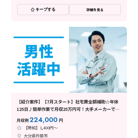
キープする
詳細を見る
【紹介案件】【7月スタート】社宅費全額補助☆年休
125日♪簡単作業で月収25万円可！大手メーカーで機
械操作◎
224,000
月収例
円
【時給】1,400円～
大分県杵築市