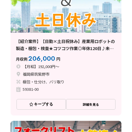
【紹介案件】【日勤×土日祝休み】産業用ロボットの
製造・梱包・検査★コツコツ作業◎年休120日♪未経
験OK！
206,000
月収例
円
【月給】192,000円～
福岡県筑紫野市
梱包・仕分け、バリ取り
59381-00
キープする
詳細を見る