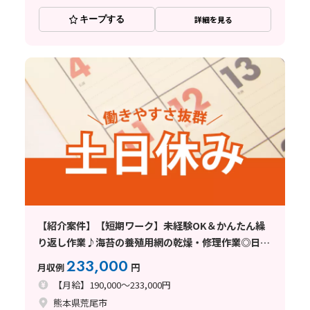
キープする
詳細を見る
【紹介案件】【短期ワーク】未経験OK＆かんたん繰
り返し作業♪海苔の養殖用網の乾燥・修理作業◎日勤
×土日休み！
233,000
月収例
円
【月給】190,000～233,000円
熊本県荒尾市