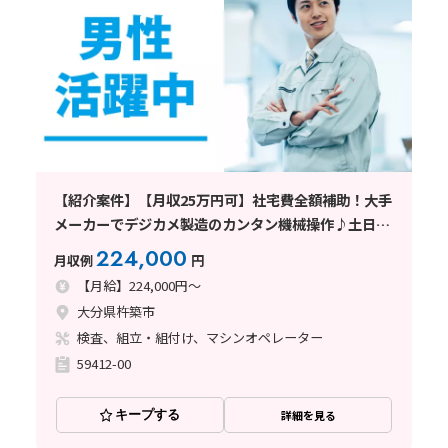
【紹介案件】【月収25万円可】社宅費全額補助！大手
メーカーでデジカメ製造のカンタン機械操作♪土日休
み！
224,000
月収例
円
【月給】224,000円～
大分県杵築市
検査、組立・組付け、マシンオペレーター
59412-00
キープする
詳細を見る