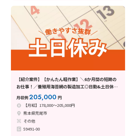
【紹介案件】【かんたん軽作業】＼6か月間の短期の
お仕事！／養殖用海苔網の製造加工◎日勤&土日休み
☆
205,000
月収例
円
【月給】178,000～205,000円
熊本県荒尾市
その他
59491-00