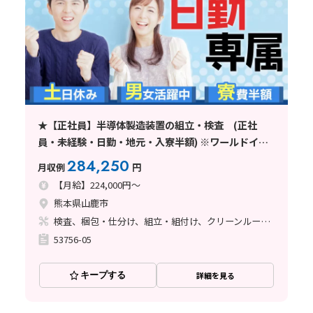
★【正社員】半導体製造装置の組立・検査 (正社
員・未経験・日勤・地元・入寮半額) ※ワールドイン
テック直接雇用
284,250
月収例
円
【月給】224,000円～
熊本県山鹿市
検査、梱包・仕分け、組立・組付け、クリーンルーム、清掃・洗浄、立ち作業
53756-05
キープする
詳細を見る