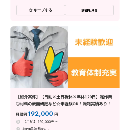
キープする
詳細を見る
【紹介案件】【日勤×土日祝休×年休120日】軽作業
◎材料の表面研磨など☆未経験OK！転籍実績あり！
192,000
月収例
円
【月給】192,000円～
福岡県筑紫野市