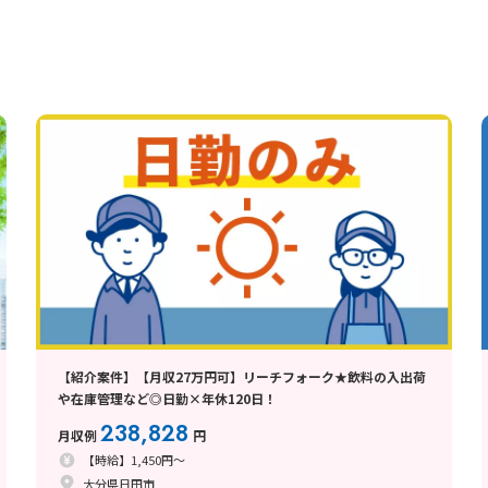
【紹介案件】【月収27万円可】リーチフォーク★飲料の入出荷
や在庫管理など◎日勤×年休120日！
238,828
月収例
円
【時給】1,450円～
大分県日田市