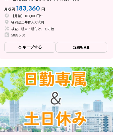
183,360
月収例
円
【月給】183,000円～
福岡県三井郡大刀洗町
検査、組立・組付け、その他
58830-00
キープする
詳細を見る