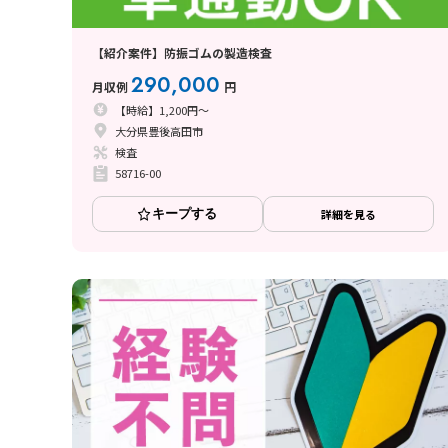
【紹介案件】防振ゴムの製造検査
290,000
月収例
円
【時給】1,200円～
大分県豊後高田市
検査
58716-00
キープする
詳細を見る