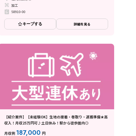
加工
58910-00
キープする
詳細を見る
【紹介案件】【未経験OK】生地の接着・巻取り・運搬準備★高
収入！月収25万円可♪土日休み！駅から徒歩圏内◎
187,000
月収例
円