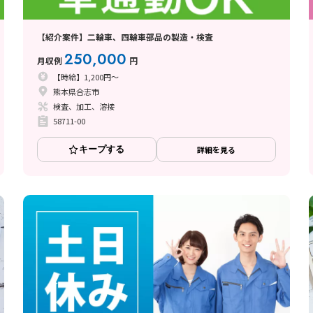
【紹介案件】二輪車、四輪車部品の製造・検査
250,000
月収例
円
【時給】1,200円～
熊本県合志市
検査、加工、溶接
58711-00
キープする
詳細を見る