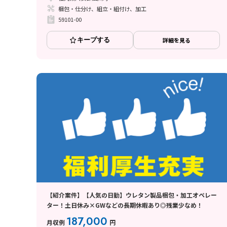
梱包・仕分け、組立・組付け、加工
59101-00
キープする
詳細を見る
【紹介案件】【人気の日勤】ウレタン製品梱包・加工オペレー
ター！土日休み×GWなどの長期休暇あり◎残業少なめ！
187,000
月収例
円