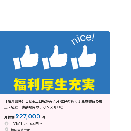
【紹介案件】日勤&土日祝休み☆月収24万円可♪金属製品の加
工・組立！直接雇用のチャンスあり◎
227,000
月収例
円
【月給】227,000円～
福岡県直方市