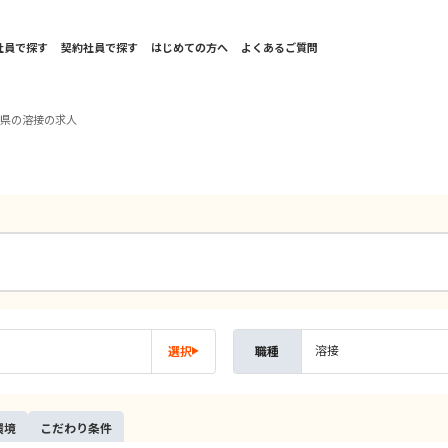
社員で探す
契約社員で探す
はじめての方へ
よくあるご質問
岡県の溶接の求人
溶接
選択
職種
環境
こだ
わり
条件