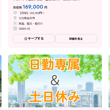
169,000
月収例
円
【月給】169,000円～
大分県由布市
検査、組立・組付け
58885-00
キープする
詳細を見る