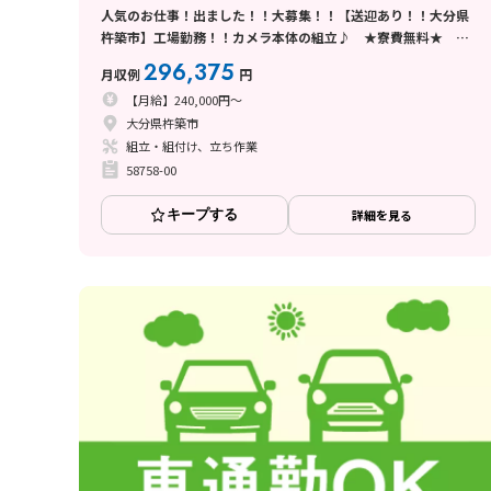
人気のお仕事！出ました！！大募集！！【送迎あり！！大分県
杵築市】工場勤務！！カメラ本体の組立♪ ★寮費無料★ 大
分県きつきしのお仕事
296,375
月収例
円
【月給】240,000円～
大分県杵築市
組立・組付け、立ち作業
58758-00
キープする
詳細を見る