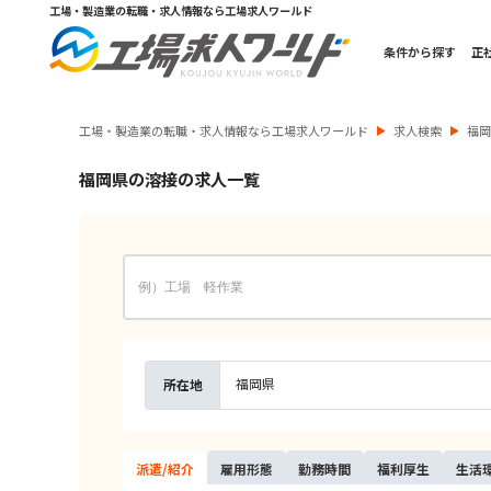
工場・製造業の転職・求人情報なら工場求人ワールド
条件から探す
正
工場・製造業の転職・求人情報なら工場求人ワールド
求人検索
福
福岡県の溶接の求人一覧
福岡県
所在地
派遣/
紹介
雇用
形態
勤務
時間
福利
厚生
生活