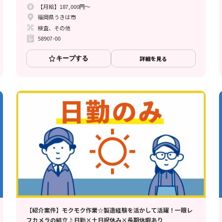
【月給】187,000円～
福岡県うきは市
検査、その他
58907-00
キープする
詳細を見る
【紹介案件】モクモク作業☆製造経験を活かして活躍！一眼レ
フカメラの組立♪日勤×土日祝休み×長期休暇あり