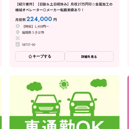
【紹介案件】【日勤＆土日祝休み】月収27万円可☆金属加工の
機械オペレーター◎メーカー転籍実績あり！
224,000
月収例
円
【時給】1,400円～
福岡県うきは市
58757-00
キープする
詳細を見る