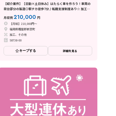
【紹介案件】【日勤×土日休み】はたらく車を作ろう！車両の
荷台部分の製造◎駅チカ徒歩7分♪転籍支援制度あり☆ 加工・
機械操作・バリ取り・検品・運搬・ピッキング
210,000
月収例
円
【月給】210,000円～
福岡県糟屋郡新宮町
加工、その他
58738-00
キープする
詳細を見る