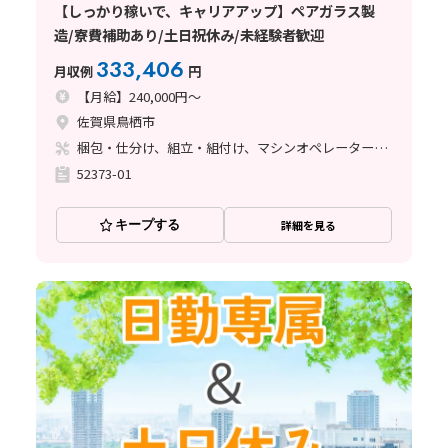
【しっかり稼いで、キャリアアップ】ペアガラス製
造/寮費補助あり/土日祝休み/未経験者歓迎
333,406
月収例
円
【月給】240,000円～
佐賀県鳥栖市
梱包・仕分け、組立・組付け、マシンオペレーター、立ち作業
52373-01
キープする
詳細を見る