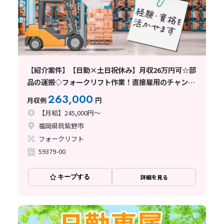
【紹介案件】【日勤×土日祝休み】月収26万円可☆部
品の運搬◇フォークリフト作業！直接雇用のチャンス
あり♪
263,000
月収例
円
【月給】245,000円～
福岡県筑紫野市
フォークリフト
59379-00
キープする
詳細を見る