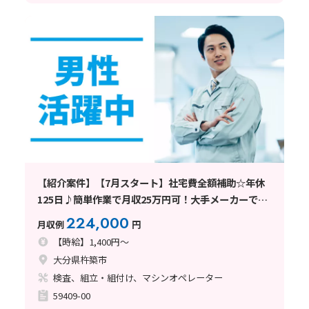
【紹介案件】【7月スタート】社宅費全額補助☆年休
125日♪簡単作業で月収25万円可！大手メーカーで機
械操作◎
224,000
月収例
円
【時給】1,400円～
大分県杵築市
検査、組立・組付け、マシンオペレーター
59409-00