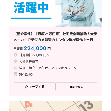
【紹介案件】【月収25万円可】社宅費全額補助！大手
メーカーでデジカメ製造のカンタン機械操作♪土日休
み！
224,000
月収例
円
【月給】224,000円～
大分県杵築市
検査、組立・組付け、マシンオペレーター
59412-00
キープする
詳細を見る