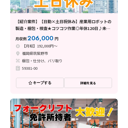
【紹介案件】【日勤×土日祝休み】産業用ロボットの
製造・梱包・検査★コツコツ作業◎年休120日♪未経
験OK！
206,000
月収例
円
【月給】192,000円～
福岡県筑紫野市
梱包・仕分け、バリ取り
59381-00
キープする
詳細を見る