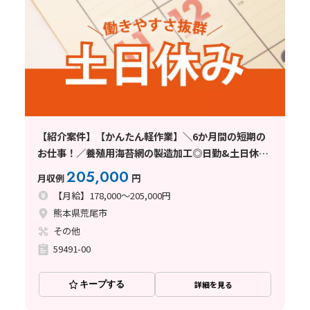
【紹介案件】【かんたん軽作業】＼6か月間の短期の
お仕事！／養殖用海苔網の製造加工◎日勤&土日休み
☆
205,000
月収例
円
【月給】178,000～205,000円
熊本県荒尾市
その他
59491-00
キープする
詳細を見る