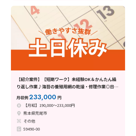
【紹介案件】【短期ワーク】未経験OK＆かんたん繰
り返し作業♪海苔の養殖用網の乾燥・修理作業◎日勤
×土日休み！
233,000
月収例
円
【月給】190,000～233,000円
熊本県荒尾市
その他
59490-00