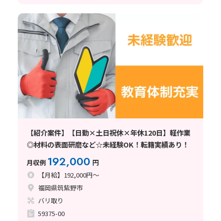
【紹介案件】【日勤×土日祝休×年休120日】軽作業
◎材料の表面研磨など☆未経験OK！転籍実績あり！
192,000
月収例
円
【月給】192,000円～
福岡県筑紫野市
バリ取り
59375-00