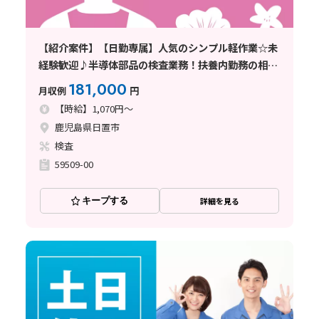
【紹介案件】【日勤専属】人気のシンプル軽作業☆未
経験歓迎♪半導体部品の検査業務！扶養内勤務の相談
OK♪
181,000
月収例
円
【時給】1,070円～
鹿児島県日置市
検査
59509-00
キープする
詳細を見る