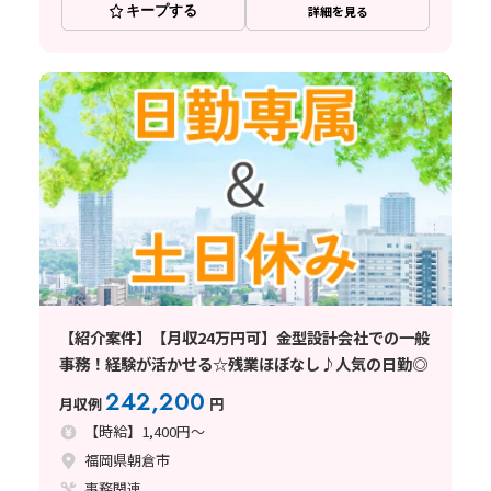
キープする
詳細を見る
【紹介案件】【月収24万円可】金型設計会社での一般
事務！経験が活かせる☆残業ほぼなし♪人気の日勤◎
242,200
月収例
円
【時給】1,400円～
福岡県朝倉市
事務関連