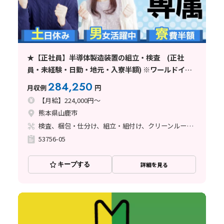
★【正社員】半導体製造装置の組立・検査 (正社
員・未経験・日勤・地元・入寮半額) ※ワールドイン
テック直接雇用
284,250
月収例
円
【月給】224,000円～
熊本県山鹿市
検査、梱包・仕分け、組立・組付け、クリーンルーム、清掃・洗浄、立ち作業
53756-05
キープする
詳細を見る