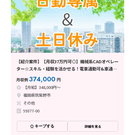
【紹介案件】【月収37万円可◎】機械系CADオペレー
ター☆スキル・経験を活かせる！電車通勤可&車通勤
もOK♪
374,000
月収例
円
【月給】348,000円～
福岡県筑紫野市
その他
59377-00
キープする
詳細を見る