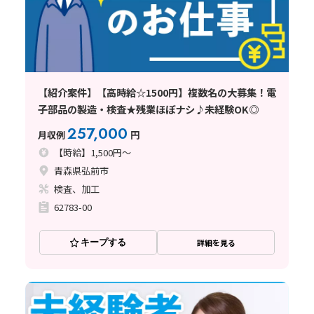
【紹介案件】【高時給☆1500円】複数名の大募集！電
子部品の製造・検査★残業ほぼナシ♪未経験OK◎
257,000
月収例
円
【時給】1,500円～
青森県弘前市
検査、加工
62783-00
キープする
詳細を見る