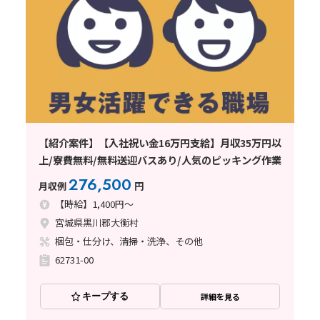
【紹介案件】【入社祝い金16万円支給】月収35万円以
上/寮費無料/無料送迎バスあり/人気のピッキング作業
276,500
月収例
円
【時給】1,400円～
宮城県黒川郡大衡村
梱包・仕分け、清掃・洗浄、その他
62731-00
キープする
詳細を見る