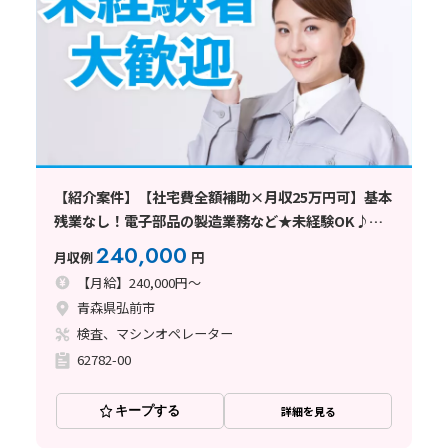
【紹介案件】【社宅費全額補助×月収25万円可】基本
残業なし！電子部品の製造業務など★未経験OK♪車
通勤可
240,000
月収例
円
【月給】240,000円～
青森県弘前市
検査、マシンオペレーター
62782-00
キープする
詳細を見る