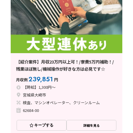
【紹介案件】月収23万円以上可！/寮費5万円補助！/
残業ほぼ無し/機械操作が好きな方は必見です☆
239,851
月収例
円
【時給】1,300円～
宮城県大崎市
検査、マシンオペレーター、クリーンルーム
62684-00
キープする
詳細を見る