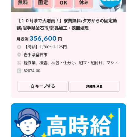
【１０月まで大増員！】寮費無料/夕方からの固定勤
務/岩手県釜石市/部品加工・表面処理
356,600
月収例
円
【時給】1,700～2,125円
岩手県釜石市
軽作業、検査、梱包・仕分け、組立・組付け、マシンオペレーター、立ち作業
62874-00
キープする
詳細を見る