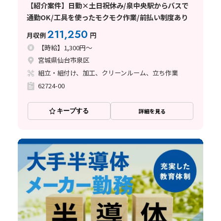
【紹介案件】日勤×土日祝休み/泉中央駅からバスで
通勤OK/工具を使ったモクモク作業/前払い制度あり
211,250
月収例
円
【時給】1,300円～
宮城県仙台市泉区
組立・組付け、加工、クリーンルーム、立ち作業
62724-00
キープする
詳細を見る