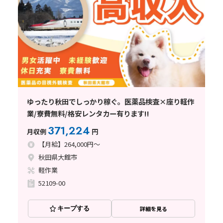
ゆったり秋田でしっかり稼ぐ。医薬品検査×座り軽作
業/寮費無料/格安レンタカー有ります!!
371,224
月収例
円
【月給】264,000円～
秋田県大館市
軽作業
52109-00
キープする
詳細を見る