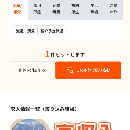
派遣/
雇用
勤務
福利
生活
こだ
紹介
形態
時間
厚生
環境
わり
派遣／請負
紹介予定派遣
1
件ヒットします
条件を消去する
この条件で絞り込む
求人情報一覧（絞り込み結果）