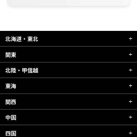
北海道・東北
関東
北海道
青森県
北陸・甲信越
茨城県
秋田県
栃木県
東海
新潟県
山形県
群馬県
富山県
関西
岐阜県
岩手県
埼玉県
石川県
静岡県
中国
滋賀県
宮城県
千葉県
福井県
愛知県
京都府
四国
広島県