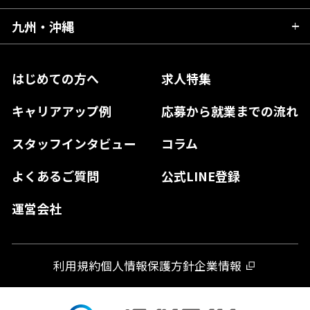
福島県
東京都
山梨県
三重県
大阪府
岡山県
九州・沖縄
愛媛県
神奈川県
長野県
兵庫県
鳥取県
香川県
福岡県
はじめての方へ
求人特集
奈良県
島根県
高知県
佐賀県
キャリアアップ例
応募から就業までの流れ
和歌山県
山口県
徳島県
長崎県
スタッフインタビュー
コラム
大分県
よくあるご質問
公式LINE登録
熊本県
運営会社
宮崎県
鹿児島県
利用規約
個人情報保護方針
企業情報
沖縄県