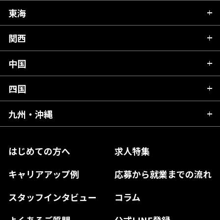
秋田県
栃木県
東海
新潟県
山形県
群馬県
富山県
関西
岐阜県
岩手県
埼玉県
石川県
静岡県
中国
滋賀県
宮城県
千葉県
福井県
愛知県
京都府
四国
広島県
福島県
東京都
山梨県
三重県
大阪府
岡山県
九州・沖縄
愛媛県
神奈川県
長野県
兵庫県
鳥取県
香川県
福岡県
はじめての方へ
求人特集
奈良県
島根県
高知県
佐賀県
キャリアアップ例
応募から就業までの流れ
和歌山県
山口県
徳島県
長崎県
スタッフインタビュー
コラム
大分県
よくあるご質問
公式LINE登録