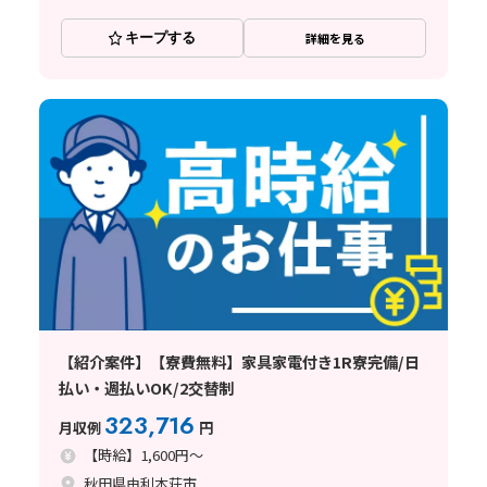
キープする
詳細を見る
【紹介案件】【寮費無料】家具家電付き1R寮完備/日
払い・週払いOK/2交替制
323,716
月収例
円
【時給】1,600円～
秋田県由利本荘市