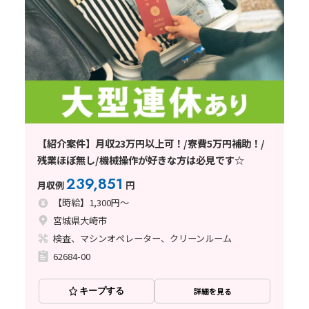
【紹介案件】月収23万円以上可！/寮費5万円補助！/
残業ほぼ無し/機械操作が好きな方は必見です☆
239,851
月収例
円
【時給】1,300円～
宮城県大崎市
検査、マシンオペレーター、クリーンルーム
62684-00
キープする
詳細を見る