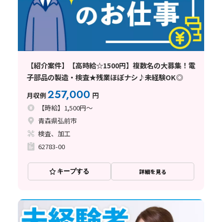
【紹介案件】【高時給☆1500円】複数名の大募集！電
子部品の製造・検査★残業ほぼナシ♪未経験OK◎
257,000
月収例
円
【時給】1,500円～
青森県弘前市
検査、加工
62783-00
キープする
詳細を見る