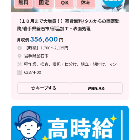
【１０月まで大増員！】寮費無料/夕方からの固定勤
務/岩手県釜石市/部品加工・表面処理
356,600
月収例
円
【時給】1,700～2,125円
岩手県釜石市
軽作業、検査、梱包・仕分け、組立・組付け、マシンオペレーター、立ち作業
62874-00
キープする
詳細を見る