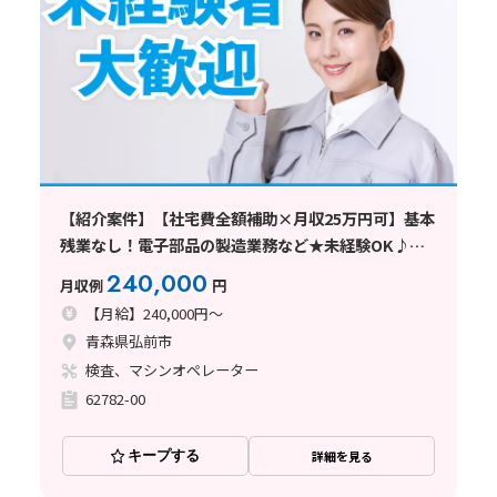
【紹介案件】【社宅費全額補助×月収25万円可】基本
残業なし！電子部品の製造業務など★未経験OK♪車
通勤可
240,000
月収例
円
【月給】240,000円～
青森県弘前市
検査、マシンオペレーター
62782-00
キープする
詳細を見る