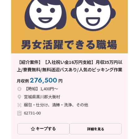
【紹介案件】【入社祝い金16万円支給】月収35万円以
上/寮費無料/無料送迎バスあり/人気のピッキング作業
276,500
月収例
円
【時給】1,400円～
宮城県黒川郡大衡村
梱包・仕分け、清掃・洗浄、その他
62731-00
キープする
詳細を見る