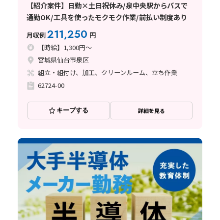
【紹介案件】日勤×土日祝休み/泉中央駅からバスで
通勤OK/工具を使ったモクモク作業/前払い制度あり
211,250
月収例
円
【時給】1,300円～
宮城県仙台市泉区
組立・組付け、加工、クリーンルーム、立ち作業
62724-00
キープする
詳細を見る