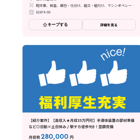
軽作業、検査、梱包・仕分け、組立・組付け、マシンオペレーター、立ち作業
62874-00
キープする
詳細を見る
【紹介案件】【高収入★月収35万円可】半導体装置の部材準備
など◎日勤×土日休み♪駅チカ徒歩9分！空調完備
280,000
月収例
円