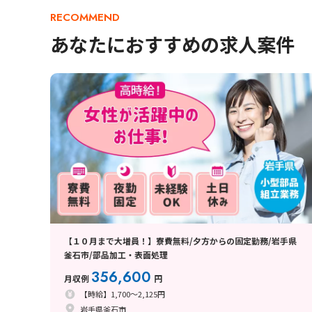
RECOMMEND
あなたにおすすめの求人案件
【１０月まで大増員！】寮費無料/夕方からの固定勤務/岩手県
釜石市/部品加工・表面処理
356,600
月収例
円
【時給】1,700～2,125円
岩手県釜石市