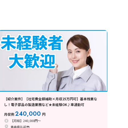
【紹介案件】【社宅費全額補助×月収25万円可】基本残業な
し！電子部品の製造業務など★未経験OK♪車通勤可
240,000
月収例
円
【月給】240,000円～
青森県弘前市