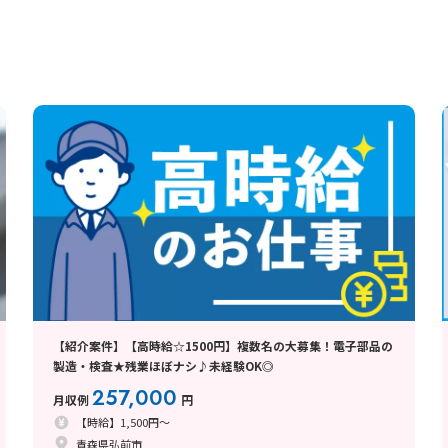
【紹介案件】【高時給☆1500円】複数名の大募集！電子部品の
製造・検査★残業ほぼナシ♪未経験OK◎
257,000
月収例
円
【時給】1,500円～
青森県弘前市