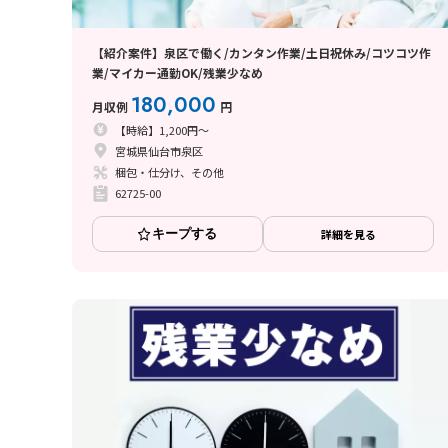
【紹介案件】泉区で働く/カンタン作業/土日祝休み/コツコツ作
業/マイカー通勤OK/残業少なめ
180,000
月収例
円
【時給】1,200円～
宮城県仙台市泉区
梱包・仕分け、その他
62725-00
キープする
詳細を見る