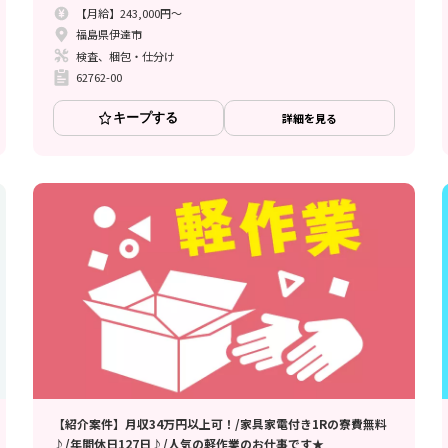
【月給】243,000円～
福島県伊達市
検査、梱包・仕分け
62762-00
キープする
詳細を見る
【紹介案件】月収34万円以上可！/家具家電付き1Rの寮費無料
♪/年間休日127日♪/人気の軽作業のお仕事です★