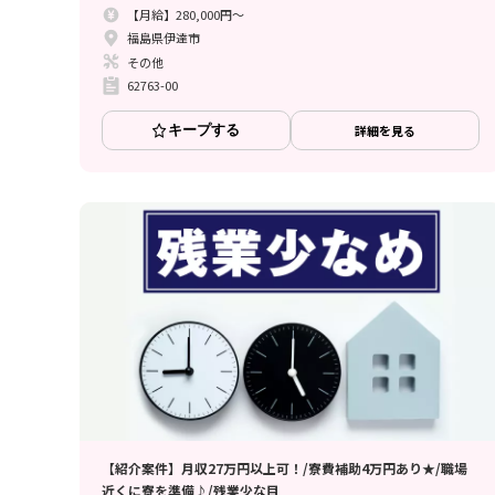
【月給】280,000円～
福島県伊達市
その他
62763-00
キープする
詳細を見る
【紹介案件】月収27万円以上可！/寮費補助4万円あり★/職場
近くに寮を準備♪/残業少な目