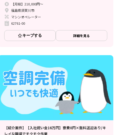
【月給】210,000円～
福島県須賀川市
マシンオペレーター
62761-00
キープする
詳細を見る
【紹介案件】【入社祝い金16万円】寮費0円×無料送迎あり/キ
レイな職場でモクモク作業