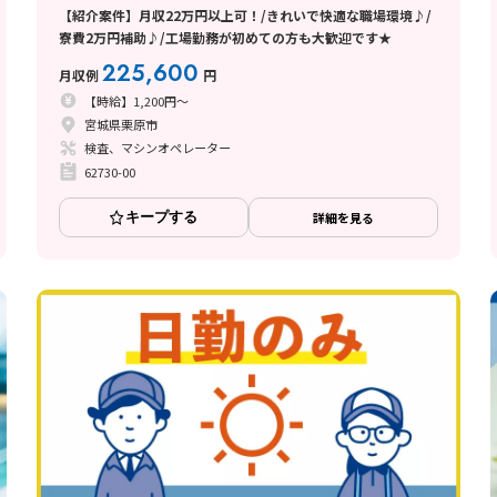
【紹介案件】月収22万円以上可！/きれいで快適な職場環境♪/
寮費2万円補助♪/工場勤務が初めての方も大歓迎です★
225,600
月収例
円
【時給】1,200円～
宮城県栗原市
検査、マシンオペレーター
62730-00
キープする
詳細を見る