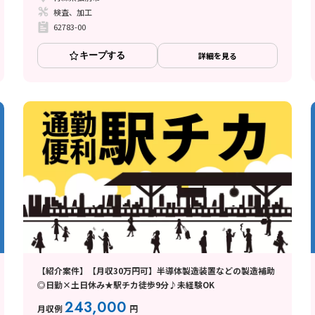
検査、加工
62783-00
キープする
詳細を見る
【紹介案件】【月収30万円可】半導体製造装置などの製造補助
◎日勤×土日休み★駅チカ徒歩9分♪未経験OK
243,000
月収例
円