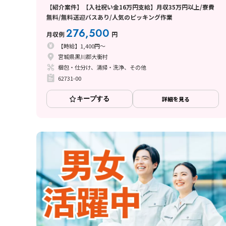
【紹介案件】【入社祝い金16万円支給】月収35万円以上/寮費
無料/無料送迎バスあり/人気のピッキング作業
276,500
月収例
円
【時給】1,400円～
宮城県黒川郡大衡村
梱包・仕分け、清掃・洗浄、その他
62731-00
キープする
詳細を見る