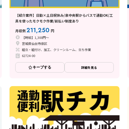
【紹介案件】日勤×土日祝休み/泉中央駅からバスで通勤OK/工
具を使ったモクモク作業/前払い制度あり
211,250
月収例
円
【時給】1,300円～
宮城県仙台市泉区
組立・組付け、加工、クリーンルーム、立ち作業
62724-00
キープする
詳細を見る