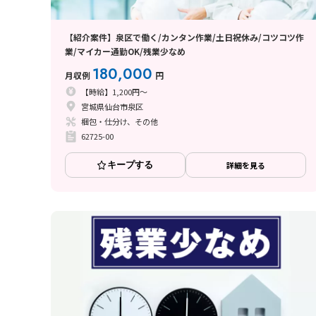
【紹介案件】泉区で働く/カンタン作業/土日祝休み/コツコツ作
業/マイカー通勤OK/残業少なめ
180,000
月収例
円
【時給】1,200円～
宮城県仙台市泉区
梱包・仕分け、その他
62725-00
キープする
詳細を見る