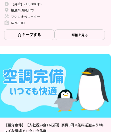
【月給】210,000円～
福島県須賀川市
マシンオペレーター
62761-00
キープする
詳細を見る
【紹介案件】【入社祝い金16万円】寮費0円×無料送迎あり/キ
レイな職場でモクモク作業