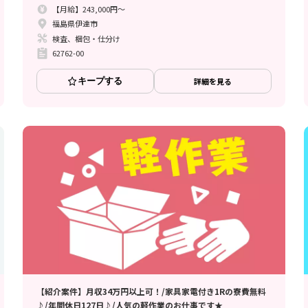
【月給】243,000円～
福島県伊達市
検査、梱包・仕分け
62762-00
キープする
詳細を見る
【紹介案件】月収34万円以上可！/家具家電付き1Rの寮費無料
♪/年間休日127日♪/人気の軽作業のお仕事です★