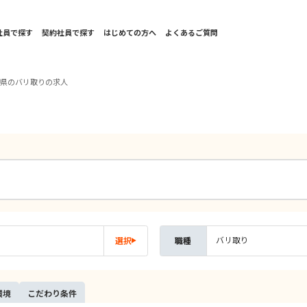
社員で探す
契約社員で探す
はじめての方へ
よくあるご質問
田県のバリ取りの求人
バリ取り
選択
職種
環境
こだ
わり
条件