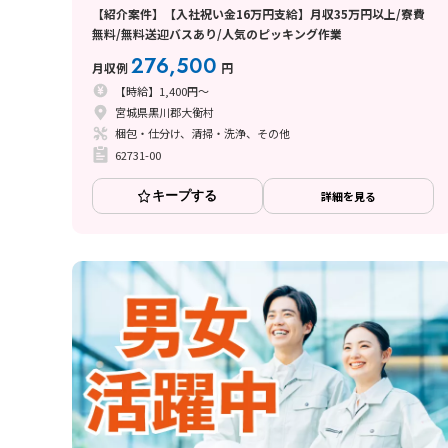
【紹介案件】【入社祝い金16万円支給】月収35万円以上/寮費
無料/無料送迎バスあり/人気のピッキング作業
276,500
月収例
円
【時給】1,400円～
宮城県黒川郡大衡村
梱包・仕分け、清掃・洗浄、その他
62731-00
キープする
詳細を見る