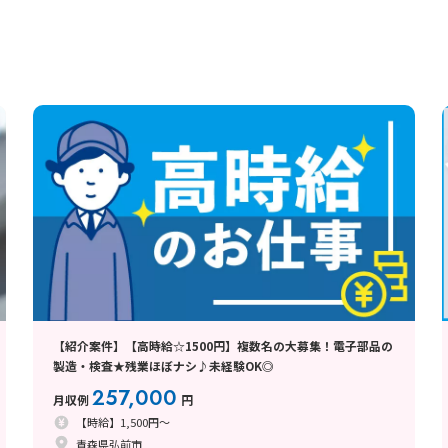
【紹介案件】【高時給☆1500円】複数名の大募集！電子部品の
製造・検査★残業ほぼナシ♪未経験OK◎
257,000
月収例
円
【時給】1,500円～
青森県弘前市