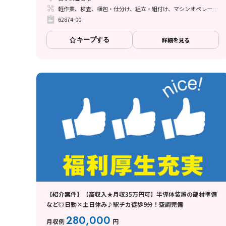
軽作業、検査、梱包・仕分け、組立・組付け、マシンオペレーター、立ち作業
62874-00
キープする
詳細を見る
【紹介案件】【高収入★月収35万円可】半導体装置の部材準備
など◎日勤×土日休み♪駅チカ徒歩9分！空調完備
280,000
月収例
円