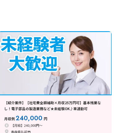
【紹介案件】【社宅費全額補助×月収25万円可】基本残業な
し！電子部品の製造業務など★未経験OK♪車通勤可
240,000
月収例
円
【月給】240,000円～
青森県弘前市