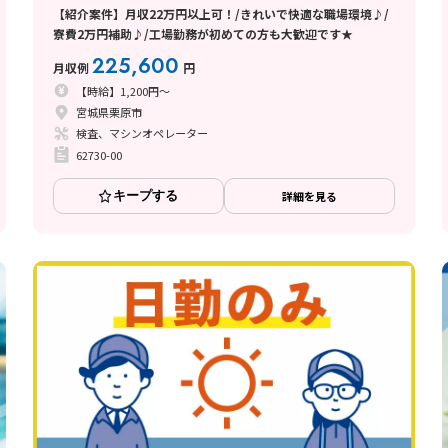
【紹介案件】月収22万円以上可！/きれいで快適な職場環境♪/
寮費2万円補助♪/工場勤務が初めての方も大歓迎です★
225,600
月収例
円
【時給】1,200円～
宮城県栗原市
検査、マシンオペレーター
62730-00
キープする
詳細を見る