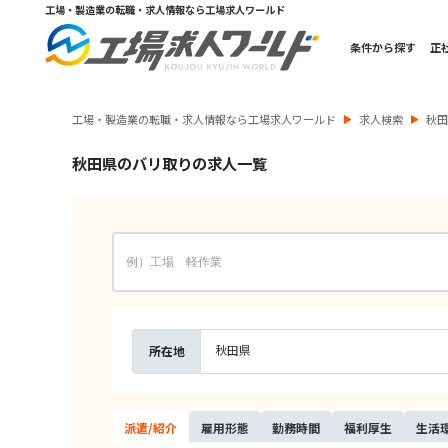
工場・製造業の転職・求人情報なら工場求人ワールド
条件から探す
正
工場・製造業の転職・求人情報なら工場求人ワールド
求人検索
秋
秋田県のバリ取りの求人一覧
秋田県
所在地
派遣/
紹介
雇用
形態
勤務
時間
福利
厚生
生活