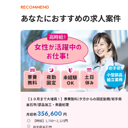
RECOMMEND
あなたにおすすめの求人案件
【１０月まで大増員！】寮費無料/夕方からの固定勤務/岩手県
釜石市/部品加工・表面処理
356,600
月収例
円
【時給】1,700～2,125円
岩手県釜石市