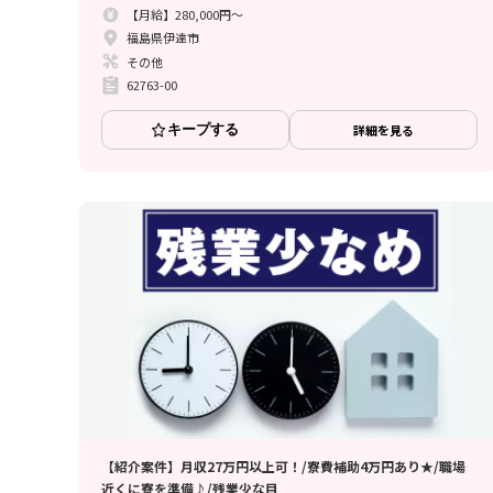
【月給】280,000円～
福島県伊達市
その他
62763-00
キープする
詳細を見る
【紹介案件】月収27万円以上可！/寮費補助4万円あり★/職場
近くに寮を準備♪/残業少な目