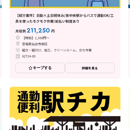
【紹介案件】日勤×土日祝休み/泉中央駅からバスで通勤OK/工
具を使ったモクモク作業/前払い制度あり
211,250
月収例
円
【時給】1,300円～
宮城県仙台市泉区
組立・組付け、加工、クリーンルーム、立ち作業
62724-00
キープする
詳細を見る