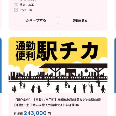
検査、加工
62783-00
キープする
詳細を見る
【紹介案件】【月収30万円可】半導体製造装置などの製造補助
◎日勤×土日休み★駅チカ徒歩9分♪未経験OK
243,000
月収例
円