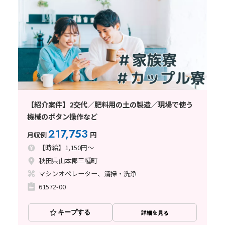
【紹介案件】2交代／肥料用の土の製造／現場で使う
機械のボタン操作など
217,753
月収例
円
【時給】1,150円～
秋田県山本郡三種町
マシンオペレーター、清掃・洗浄
61572-00
キープする
詳細を見る