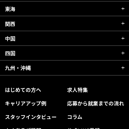
秋田県
栃木県
東海
新潟県
山形県
群馬県
富山県
関西
岐阜県
岩手県
埼玉県
石川県
静岡県
中国
滋賀県
宮城県
千葉県
福井県
愛知県
京都府
四国
広島県
福島県
東京都
山梨県
三重県
大阪府
岡山県
九州・沖縄
愛媛県
神奈川県
長野県
兵庫県
鳥取県
香川県
福岡県
はじめての方へ
求人特集
奈良県
島根県
高知県
佐賀県
キャリアアップ例
応募から就業までの流れ
和歌山県
山口県
徳島県
長崎県
スタッフインタビュー
コラム
大分県