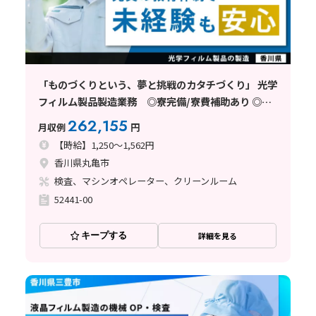
「ものづくりという、夢と挑戦のカタチづくり」 光学
フィルム製品製造業務 ◎寮完備/寮費補助あり ◎未
経験歓迎 ◎駅チカ 《香川県丸亀市》
262,155
月収例
円
【時給】1,250～1,562円
香川県丸亀市
検査、マシンオペレーター、クリーンルーム
52441-00
キープする
詳細を見る