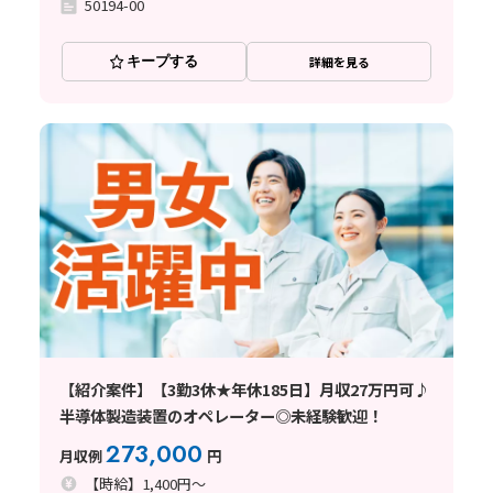
50194-00
キープする
詳細を見る
【紹介案件】【3勤3休★年休185日】月収27万円可♪
半導体製造装置のオペレーター◎未経験歓迎！
273,000
月収例
円
【時給】1,400円～