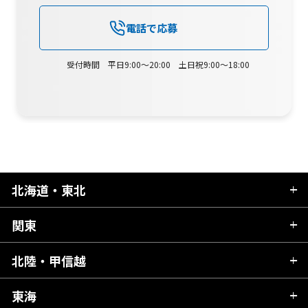
電話で応募
受付時間 平日9:00～20:00 土日祝9:00～18:00
北海道・東北
関東
北海道
青森県
北陸・甲信越
茨城県
秋田県
栃木県
東海
新潟県