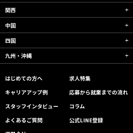
山形県
群馬県
富山県
関西
岐阜県
岩手県
埼玉県
石川県
静岡県
中国
滋賀県
宮城県
千葉県
福井県
愛知県
京都府
四国
広島県
福島県
東京都
山梨県
三重県
大阪府
岡山県
九州・沖縄
愛媛県
神奈川県
長野県
兵庫県
鳥取県
香川県
福岡県
はじめての方へ
求人特集
奈良県
島根県
高知県
佐賀県
キャリアアップ例
応募から就業までの流れ
和歌山県
山口県
徳島県
長崎県
スタッフインタビュー
コラム
大分県
よくあるご質問
公式LINE登録
熊本県