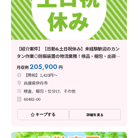
【紹介案件】【日勤&土日祝休み】未経験歓迎のカン
タン作業◎防振装置の物流業務！検品・梱包・出荷準
備など
205,900
月収例
円
【時給】1,420円～
兵庫県伊丹市
検査、梱包・仕分け、その他
60482-00
キープする
詳細を見る