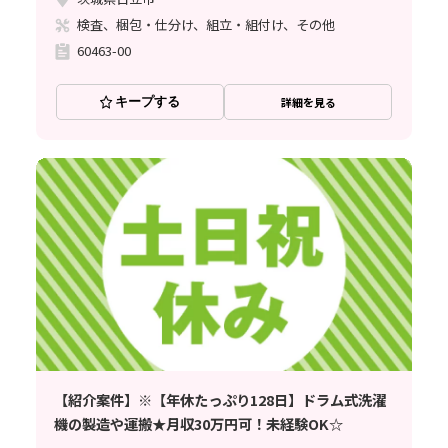
検査、梱包・仕分け、組立・組付け、その他
60463-00
キープする
詳細を見る
【紹介案件】※【年休たっぷり128日】ドラム式洗濯
機の製造や運搬★月収30万円可！未経験OK☆