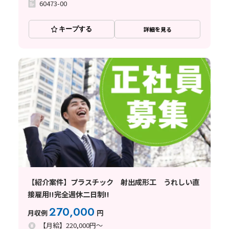
60473-00
キープする
詳細を見る
【紹介案件】プラスチック 射出成形工 うれしい直
接雇用!!完全週休二日制!!
270,000
月収例
円
【月給】220,000円～