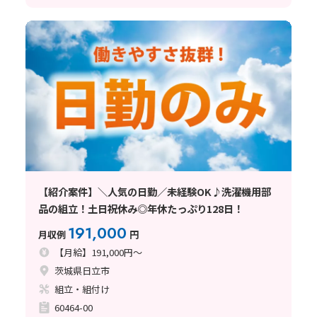
【紹介案件】＼人気の日勤／未経験OK♪洗濯機用部
品の組立！土日祝休み◎年休たっぷり128日！
191,000
月収例
円
【月給】191,000円～
茨城県日立市
組立・組付け
60464-00