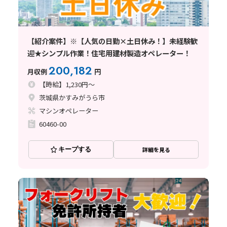
【紹介案件】※【人気の日勤×土日休み！】未経験歓
迎★シンプル作業！住宅用建材製造オペレーター！
200,182
月収例
円
【時給】1,230円～
茨城県かすみがうら市
マシンオペレーター
60460-00
キープする
詳細を見る