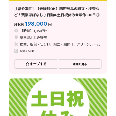
【紹介案件】【未経験OK】精密部品の組立・検査な
ど！残業ほぼなし♪日勤&土日祝休み◆年休130日◎
198,000
月収例
円
【時給】1,350円～
埼玉県ふじみ野市
検査、梱包・仕分け、組立・組付け、クリーンルーム
60477-00
キープする
詳細を見る