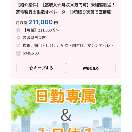
【紹介案件】【高収入☆月収30万円可】未経験歓迎！
家電製品の製造オペレーター◎頑張り次第で直接雇用
の可能性あり
211,000
月収例
円
【月給】211,000円～
茨城県日立市
検査、梱包・仕分け、組立・組付け、マシンオペレーター
60461-00
キープする
詳細を見る