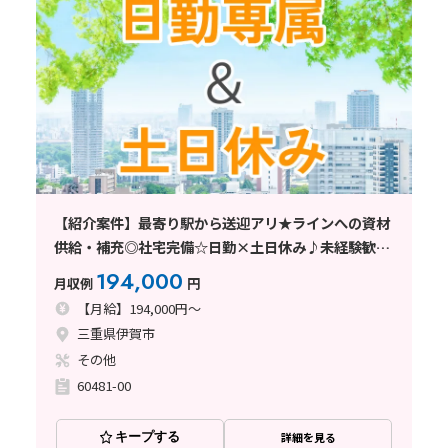
【紹介案件】最寄り駅から送迎アリ★ラインへの資材
供給・補充◎社宅完備☆日勤×土日休み♪未経験歓
迎！
194,000
月収例
円
【月給】194,000円～
三重県伊賀市
その他
60481-00
キープする
詳細を見る