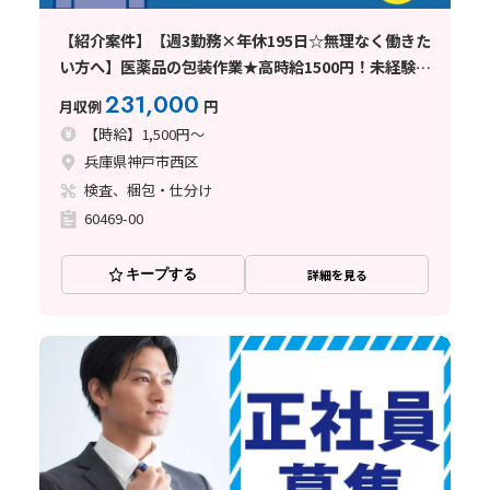
【紹介案件】【週3勤務×年休195日☆無理なく働きた
い方へ】医薬品の包装作業★高時給1500円！未経験歓
迎
231,000
月収例
円
【時給】1,500円～
兵庫県神戸市西区
検査、梱包・仕分け
60469-00
キープする
詳細を見る