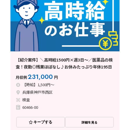
【紹介案件】＼高時給1500円×週3日～／医薬品の検
査！夜勤◎残業ほぼなし♪お休みたっぷり年休195日
231,000
月収例
円
【時給】1,500円～
兵庫県神戸市西区
検査
60466-00
キープする
詳細を見る