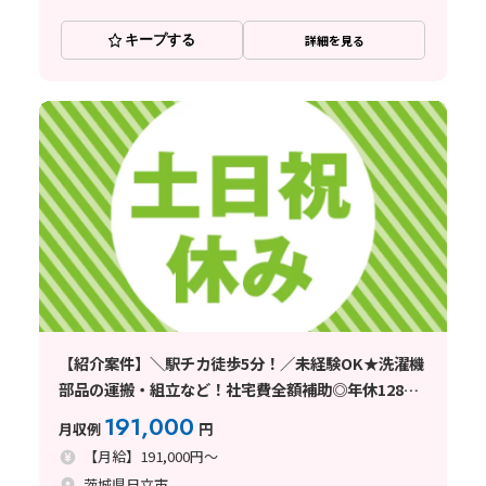
キープする
詳細を見る
【紹介案件】＼駅チカ徒歩5分！／未経験OK★洗濯機
部品の運搬・組立など！社宅費全額補助◎年休128
日！
191,000
月収例
円
【月給】191,000円～
茨城県日立市