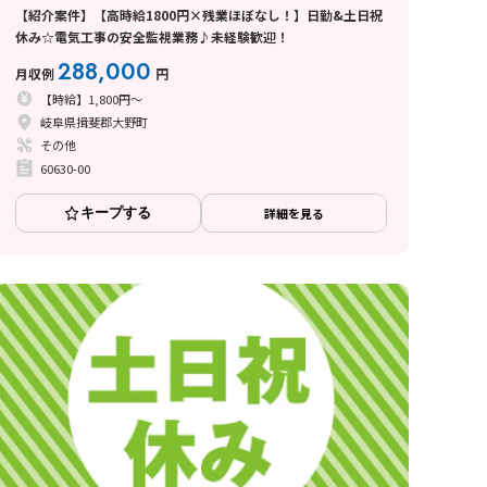
【紹介案件】【高時給1800円×残業ほぼなし！】日勤&土日祝
休み☆電気工事の安全監視業務♪未経験歓迎！
288,000
月収例
円
【時給】1,800円～
岐阜県揖斐郡大野町
その他
60630-00
キープする
詳細を見る