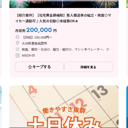
【紹介案件】【社宅費全額補助】無人搬送車の組立・検査◎マ
イカー通勤可♪人気の日勤◎未経験OK★
200,000
月収例
円
【月給】200,000円～
大分県豊後高田市
検査、梱包・仕分け、組立・組付け、マシンオペレーター、クリーンルーム
60628-00
キープする
詳細を見る