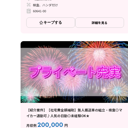
検査、ハンダ付け
60641-00
キープする
詳細を見る
【紹介案件】【社宅費全額補助】無人搬送車の組立・検査◎マ
イカー通勤可♪人気の日勤◎未経験OK★
200,000
月収例
円