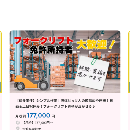
【紹介案件】シンプル作業！液体せっけんの箱詰めや運搬！日
勤＆土日祝休み！フォークリフト資格が活かせる♪
177,000
月収例
円
【月給】177,000円～
茨城県常総市