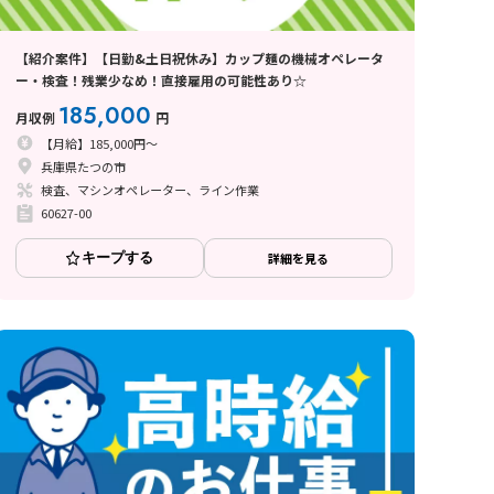
【紹介案件】【日勤&土日祝休み】カップ麺の機械オペレータ
ー・検査！残業少なめ！直接雇用の可能性あり☆
185,000
月収例
円
【月給】185,000円～
兵庫県たつの市
検査、マシンオペレーター、ライン作業
60627-00
キープする
詳細を見る