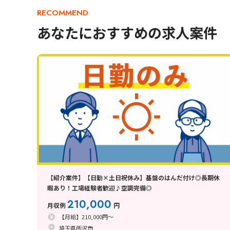
RECOMMEND
あなたにおすすめの求人案件
【紹介案件】【日勤×土日祝休み】基盤のはんだ付け◎長期休
暇あり！工場経験者歓迎♪空調完備◎
210,000
月収例
円
【月給】210,000円～
埼玉県所沢市