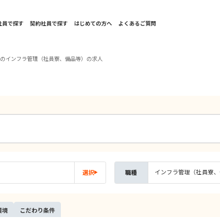
社員で探す
契約社員で探す
はじめての方へ
よくあるご質問
国のインフラ管理（社員寮、備品等）の求人
インフラ管理（社員寮、
選択
職種
環境
こだ
わり
条件