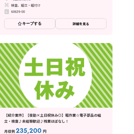
検査、組立・組付け
60639-00
キープする
詳細を見る
【紹介案件】【夜勤×土日祝休み◎】軽作業☆電子部品の組
立・検査♪未経験歓迎♪残業ほぼなし！
235,200
月収例
円