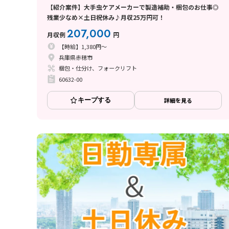
【紹介案件】大手虫ケアメーカーで製造補助・梱包のお仕事◎
残業少なめ×土日祝休み♪月収25万円可！
207,000
月収例
円
【時給】1,380円～
兵庫県赤穂市
梱包・仕分け、フォークリフト
60632-00
キープする
詳細を見る