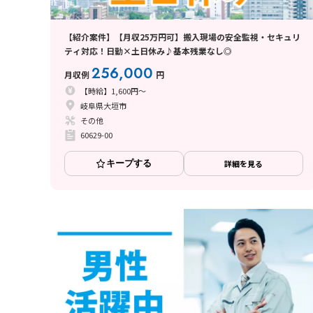
【紹介案件】【月収25万円可】搬入現場の安全監視・セキュリ
ティ対応！日勤×土日休み♪基本残業なし◎
256,000
月収例
円
【時給】1,600円～
岐阜県大垣市
その他
60629-00
キープする
詳細を見る