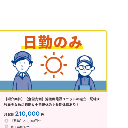
【紹介案件】【食堂完備】溶接機電源ユニットの組立・配線★
残業少なめ◎日勤＆土日祝休み♪長期休暇あり！
210,000
月収例
円
【月給】210,000円～
埼玉県所沢市