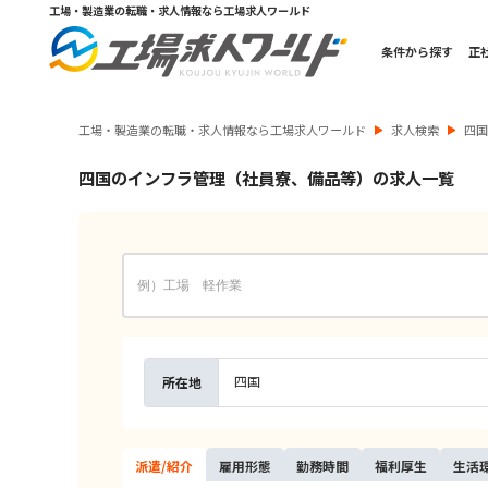
工場・製造業の転職・求人情報なら工場求人ワールド
条件から探す
正
工場・製造業の転職・求人情報なら工場求人ワールド
求人検索
四
四国のインフラ管理（社員寮、備品等）の求人一覧
四国
所在地
派遣/
紹介
雇用
形態
勤務
時間
福利
厚生
生活