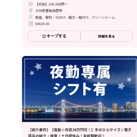
【月給】200,000円～
大分県豊後高田市
検査、梱包・仕分け、組立・組付け、クリーンルーム
60638-00
キープする
詳細を見る
【紹介案件】【夜勤☆月収26万円可！】手のひらサイズ☆電子
部品の組立・検査♪土日祝休み！未経験歓迎♪