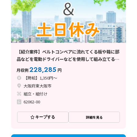
【紹介案件】ベルトコンベアに流れてくる板や箱に部
品などを電動ドライバーなどを使用して組み立てる作
業
228,285
月収例
円
【時給】1,350円～
大阪府東大阪市
組立・組付け
62062-00
キープする
詳細を見る