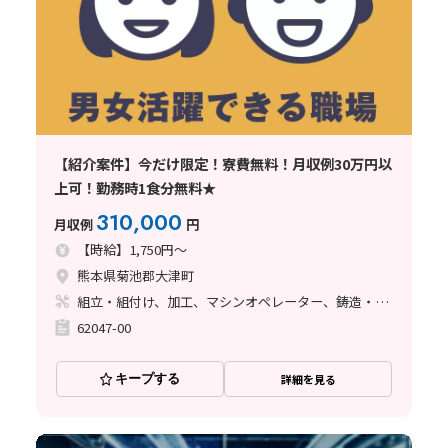
【紹介案件】今だけ限定！寮費無料！月収例30万円以
上可！勤務時1食分無料★
310,000
月収例
円
【時給】1,750円～
熊本県菊池郡大津町
組立・組付け、加工、マシンオペレーター、鋳造・鍛造
62047-00
キープする
詳細を見る