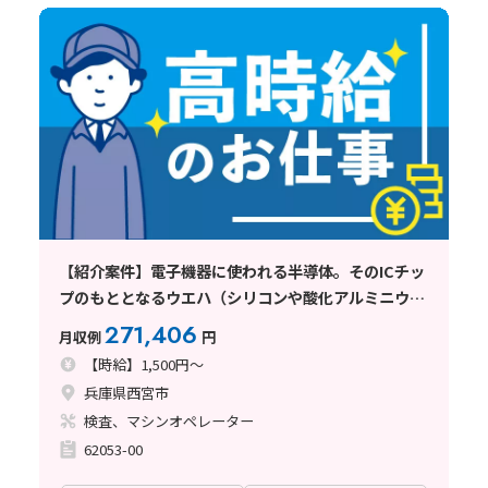
【紹介案件】電子機器に使われる半導体。そのICチッ
プのもととなるウエハ（シリコンや酸化アルミニウム
製）の製造機械オペレーター
271,406
月収例
円
【時給】1,500円～
兵庫県西宮市
検査、マシンオペレーター
62053-00