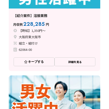
【紹介案件】溶接業務
228,285
月収例
円
【時給】1,350円～
大阪府東大阪市
組立・組付け
62064-00
キープする
詳細を見る