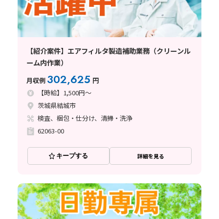
【紹介案件】エアフィルタ製造補助業務（クリーンル
ーム内作業）
302,625
月収例
円
【時給】1,500円～
茨城県結城市
検査、梱包・仕分け、清掃・洗浄
62063-00
キープする
詳細を見る