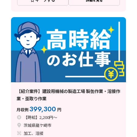
【紹介案件】建設用機械の製造工場 製缶作業・溶接作
業・歪取り作業
399,300
月収例
円
【時給】2,200円～
茨城県龍ケ崎市
加工、溶接