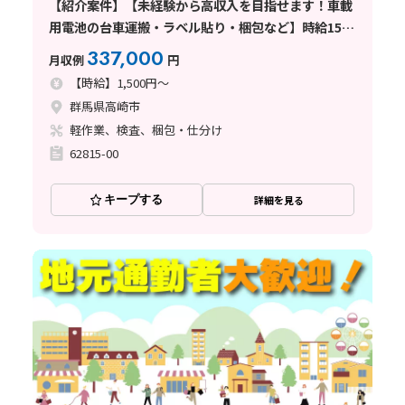
【紹介案件】【未経験から高収入を目指せます！車載
用電池の台車運搬・ラベル貼り・梱包など】時給1500
円/2交替/4勤2休・シフト制/月5万円の寮費補助あり/
337,000
月収例
円
月収例33.7万円以上◎
【時給】1,500円～
群馬県高崎市
軽作業、検査、梱包・仕分け
62815-00
キープする
詳細を見る