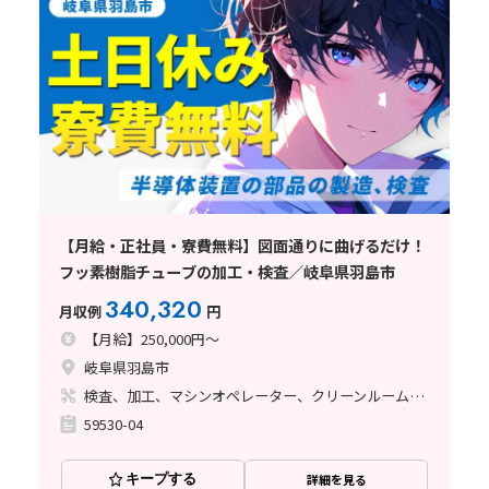
【月給・正社員・寮費無料】図面通りに曲げるだけ！
フッ素樹脂チューブの加工・検査／岐阜県羽島市
340,320
月収例
円
【月給】250,000円～
岐阜県羽島市
検査、加工、マシンオペレーター、クリーンルーム、清掃・洗浄、品質管理、立ち作業、バリ取り
59530-04
キープする
詳細を見る