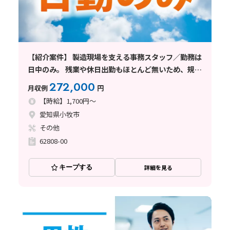
【紹介案件】 製造現場を支える事務スタッフ／勤務は
日中のみ。 残業や休日出勤もほとんど無いため、規則
正しい働き方で安心！
272,000
月収例
円
【時給】1,700円～
愛知県小牧市
その他
62808-00
キープする
詳細を見る