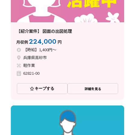
【紹介案件】 図面の出図処理
224,000
月収例
円
【時給】1,400円～
兵庫県高砂市
軽作業
62821-00
キープする
詳細を見る