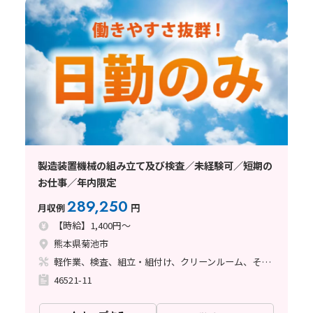
製造装置機械の組み立て及び検査／未経験可／短期の
お仕事／年内限定
289,250
月収例
円
【時給】1,400円～
熊本県菊池市
軽作業、検査、組立・組付け、クリーンルーム、その他
46521-11