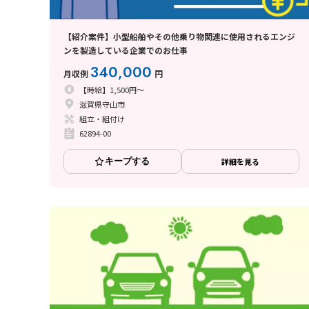
【紹介案件】小型船舶やその他乗り物関連に使用されるエンジ
ンを製造している企業でのお仕事
340,000
月収例
円
【時給】1,500円～
滋賀県守山市
組立・組付け
62894-00
キープする
詳細を見る