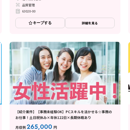
品質管理
63020-00
キープする
詳細を見る
【紹介案件】【事務未経験OK】PCスキルを活かせる☆事務の
お仕事！土日祝休み×年休122日×長期休暇あり
265,000
月収例
円