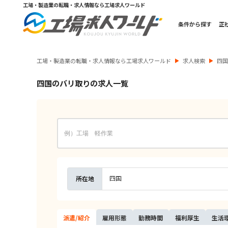
工場・製造業の転職・求人情報なら工場求人ワールド
条件から探す
正
工場・製造業の転職・求人情報なら工場求人ワールド
求人検索
四
四国のバリ取りの求人一覧
四国
所在地
派遣/
紹介
雇用
形態
勤務
時間
福利
厚生
生活