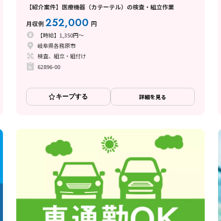
【紹介案件】医療機器（カテーテル）の検査・組立作業
252,000
月収例
円
【時給】1,350円～
岐阜県各務原市
検査、組立・組付け
62896-00
キープする
詳細を見る