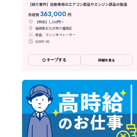
【紹介案件】自動車用のエアコン部品やエンジン部品の製造
363,000
月収例
円
【時給】1,550円～
福岡県北九州市八幡西区
検査、マシンオペレーター
62897-00
キープする
詳細を見る