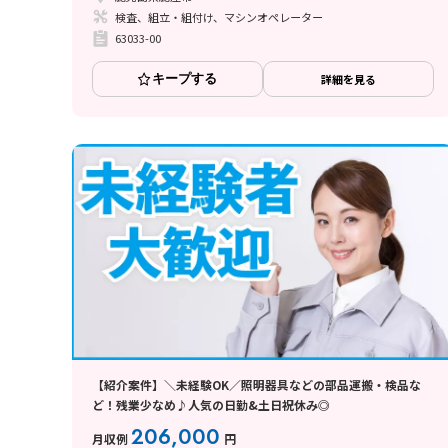
検査、組立・組付け、マシンオペレーター
63033-00
キープする
詳細を見る
【紹介案件】＼未経験OK／照明器具などの部品運搬・検品な
ど！残業少なめ♪人気の日勤&土日祝休み◎
206,000
月収例
円