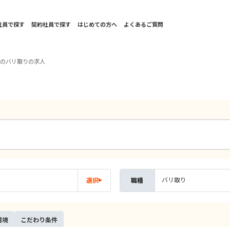
社員で探す
契約社員で探す
はじめての方へ
よくあるご質問
国のバリ取りの求人
バリ取り
選択
職種
環境
こだ
わり
条件