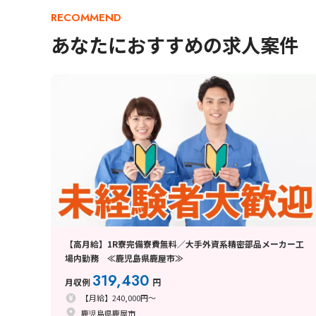
RECOMMEND
あなたにおすすめの求人案件
【高月給】1R寮完備寮費無料／大手外資系精密部品メーカー工
場内勤務 ≪鹿児島県鹿屋市≫
319,430
月収例
円
【月給】240,000円～
鹿児島県鹿屋市