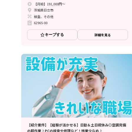
【月給】191,000円～
茨城県日立市
検査、その他
62965-00
キープする
詳細を見る
【紹介案件】【経験が活かせる】日勤＆土日祝休み◎空調完備
の軽作業♪PCの検査や修理など！残業少なめ♪