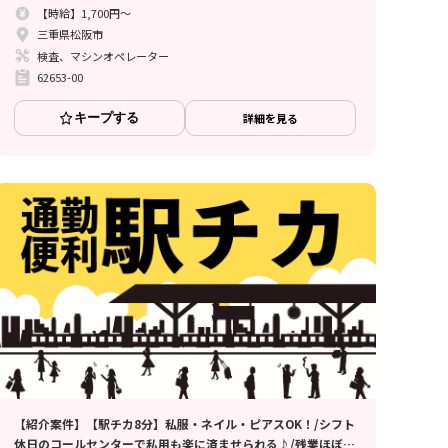
【時給】1,700円～
三重県松阪市
検査、マシンオペレーター
62653-00
キープする
詳細を見る
【紹介案件】【駅チカ8分】私服・ネイル・ピアスOK！/シフト
休日のコールセンターで私用も楽に済ませられる♪/残業ほぼな