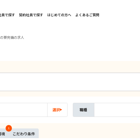
社員で探す
契約社員で探す
はじめての方へ
よくあるご質問
国の寮完備の求人
選択
職種
1
環境
こだ
わり
条件