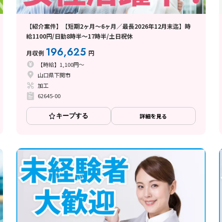
【紹介案件】【短期2ヶ月～6ヶ月／最長2026年12月末迄】時
給1100円/日勤8時半～17時半/土日祝休
196,625
月収例
円
【時給】1,100円～
山口県下関市
加工
62645-00
キープする
詳細を見る