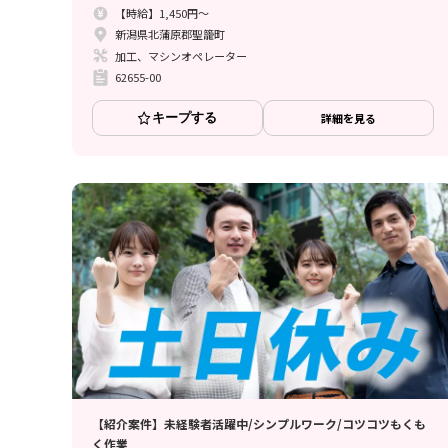
【時給】1,450円～
新潟県北蒲原郡聖籠町
加工、マシンオペレーター
62655-00
キープする
詳細を見る
【紹介案件】未経験者活躍中/シンプルワーク/コツコツもくも
く作業