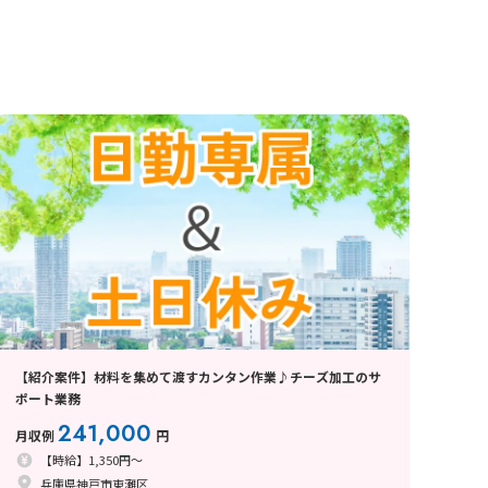
【紹介案件】材料を集めて渡すカンタン作業♪チーズ加工のサ
ポート業務
241,000
月収例
円
【時給】1,350円～
兵庫県神戸市東灘区