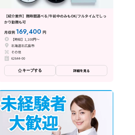
【紹介案件】務時間選べる/午前中のみもOK/フルタイムでしっ
かり勤務も可
169,400
月収例
円
【時給】1,100円～
北海道北広島市
その他
62644-00
キープする
詳細を見る