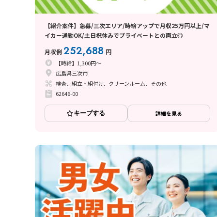
【紹介案件】急募/三次エリア/時給アップで月収25万円以上/マ
イカー通勤OK/土日祝休みでプライベートとの両立◎
252,688
月収例
円
【時給】1,300円～
広島県三次市
検査、組立・組付け、クリーンルーム、その他
62646-00
キープする
詳細を見る