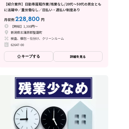
【紹介案件】日勤専属軽作業/残業なし/20代～50代の男女とも
に活躍中／重労働なし／日払い・週払い制度あり
228,800
月収例
円
【時給】1,300円～
新潟県北蒲原郡聖籠町
検査、梱包・仕分け、クリーンルーム
62647-00
キープする
詳細を見る