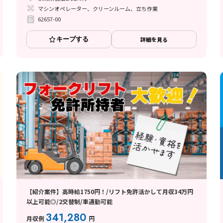
マシンオペレーター、クリーンルーム、立ち作業
62657-00
キープする
詳細を見る
【紹介案件】高時給1750円！/リフト免許活かして月収34万円
以上可能◎/2交替制/車通勤可能
341,280
月収例
円