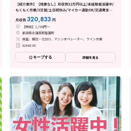
【紹介案件】【残業なし】月収例32万円以上/未経験者活躍中/
もくもく作業/3交替/土日祝休み/マイカー通勤OK/交通費支給
あり/日払い・週払い制度あり
320,833
月収例
円
【時給】1,700円～
新潟県北蒲原郡聖籠町
検査、梱包・仕分け、マシンオペレーター、ライン作業
62648-00
キープする
詳細を見る