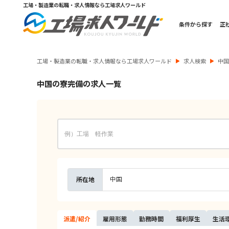
工場・製造業の転職・求人情報なら工場求人ワールド
条件から探す
正
工場・製造業の転職・求人情報なら工場求人ワールド
求人検索
中
中国の寮完備の求人一覧
中国
所在地
派遣/
紹介
雇用
形態
勤務
時間
福利
厚生
生活