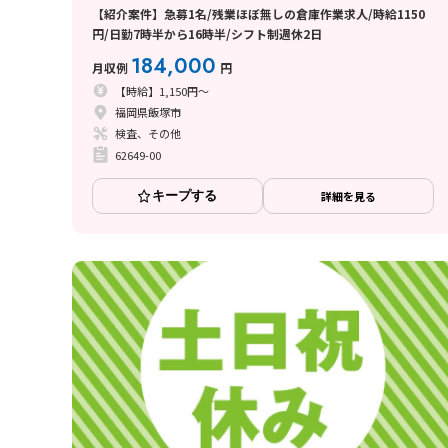
【紹介案件】急募1名/残業ほぼ無しの倉庫作業求人/時給1150
円/日勤7時半から16時半/シフト制週休2日
184,000
月収例
円
【時給】1,150円～
福岡県飯塚市
検査、その他
62649-00
キープする
詳細を見る