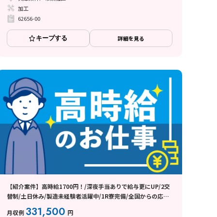
加工
62656-00
キープする
詳細を見る
【紹介案件】高時給1700円！/深夜手当ありで給与更にUP/2交
替制/土日休み/製造未経験者活躍中/1R寮完備/全国からの応募
歓迎♪
331,500
月収例
円