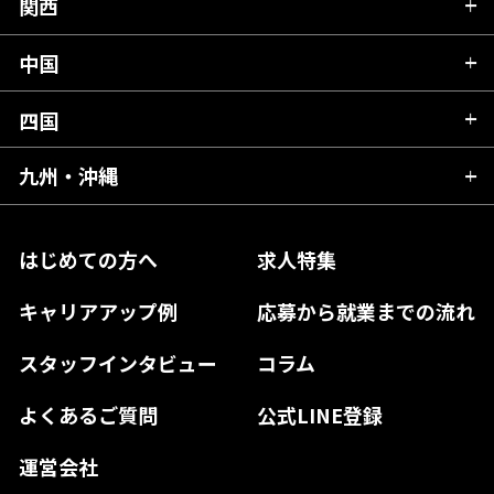
富山県
関西
岐阜県
岩手県
埼玉県
石川県
静岡県
中国
滋賀県
宮城県
千葉県
福井県
愛知県
京都府
四国
広島県
福島県
東京都
山梨県
三重県
大阪府
岡山県
九州・沖縄
愛媛県
神奈川県
長野県
兵庫県
鳥取県
香川県
福岡県
はじめての方へ
求人特集
奈良県
島根県
高知県
佐賀県
キャリアアップ例
応募から就業までの流れ
和歌山県
山口県
徳島県
長崎県
スタッフインタビュー
コラム
大分県
よくあるご質問
公式LINE登録
熊本県
運営会社
宮崎県