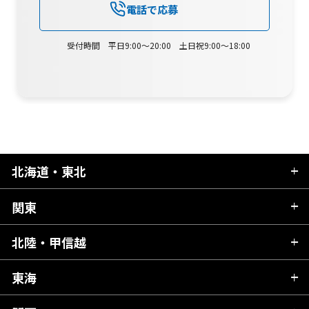
電話で応募
受付時間 平日9:00～20:00 土日祝9:00～18:00
北海道・東北
関東
北海道
青森県
北陸・甲信越
茨城県
秋田県
栃木県
東海
新潟県
山形県
群馬県