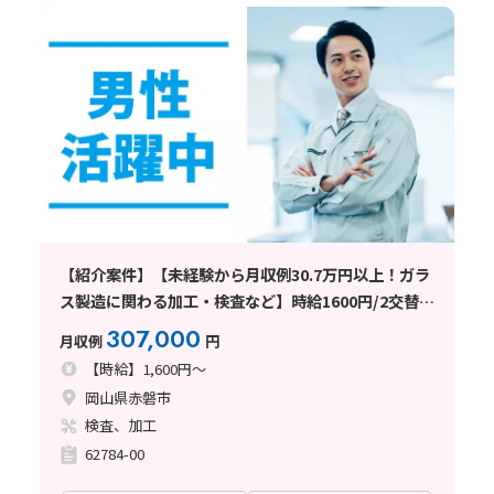
【紹介案件】【未経験から月収例30.7万円以上！ガラ
ス製造に関わる加工・検査など】時給1600円/2交替/
岡山県赤磐市釣井/土日祝休み/残業少なめ/即入寮OK/
307,000
月収例
円
年間最大72円の定着祝金で実質寮費
【時給】1,600円～
岡山県赤磐市
検査、加工
62784-00