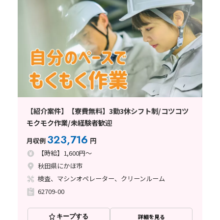
【紹介案件】【寮費無料】3勤3休シフト制/コツコツ
モクモク作業/未経験者歓迎
323,716
月収例
円
【時給】1,600円～
秋田県にかほ市
検査、マシンオペレーター、クリーンルーム
62709-00
キープする
詳細を見る