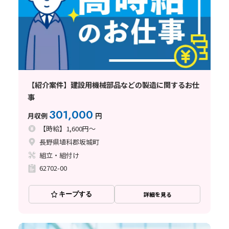
【紹介案件】建設用機械部品などの製造に関するお仕
事
301,000
月収例
円
【時給】1,600円～
長野県埴科郡坂城町
組立・組付け
62702-00
キープする
詳細を見る