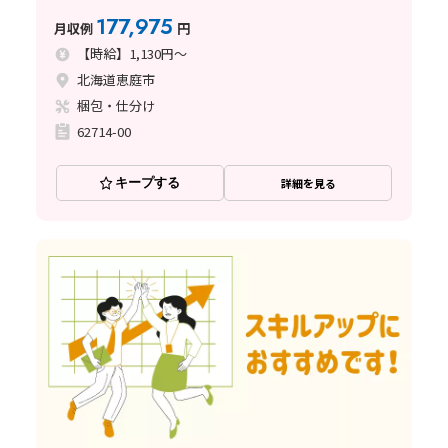
177,975
月収例
円
【時給】1,130円～
北海道恵庭市
梱包・仕分け
62714-00
キープする
詳細を見る