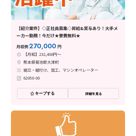
【紹介案件】◇正社員募集◇昇給&賞与あり！大手メ
ーカー勤務！今だけ★寮費無料★
270,000
月収例
円
【月給】232,400円～
熊本県菊池郡大津町
組立・組付け、加工、マシンオペレーター
62050-00
キープする
詳細を見る