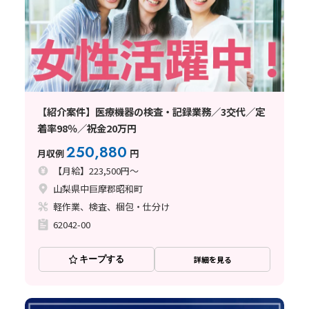
【紹介案件】医療機器の検査・記録業務／3交代／定
着率98％／祝金20万円
250,880
月収例
円
【月給】223,500円～
山梨県中巨摩郡昭和町
軽作業、検査、梱包・仕分け
62042-00
キープする
詳細を見る