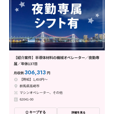
【紹介案件】半導体材料の機械オペレーター／夜勤専
属／年休137日
306,313
月収例
円
【時給】1,450円～
群馬県高崎市
マシンオペレーター、その他
62041-00
キープする
詳細を見る