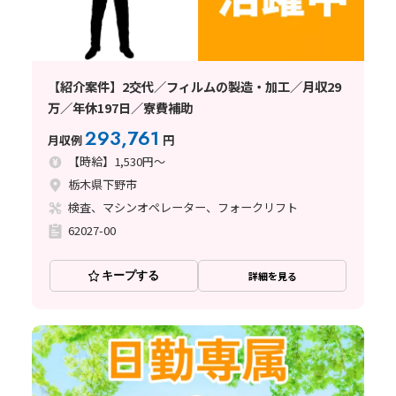
【紹介案件】2交代／フィルムの製造・加工／月収29
万／年休197日／寮費補助
293,761
月収例
円
【時給】1,530円～
栃木県下野市
検査、マシンオペレーター、フォークリフト
62027-00
キープする
詳細を見る