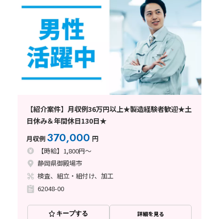
【紹介案件】月収例36万円以上★製造経験者歓迎★土
日休み＆年間休日130日★
370,000
月収例
円
【時給】1,800円～
静岡県御殿場市
検査、組立・組付け、加工
62048-00
キープする
詳細を見る