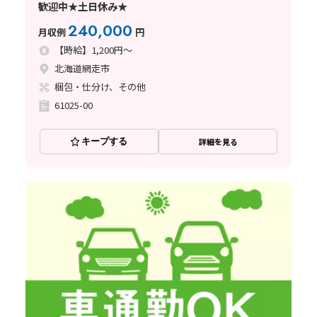
歓迎中★土日休み★
240,000
月収例
円
【時給】1,200円～
北海道網走市
梱包・仕分け、その他
61025-00
キープする
詳細を見る