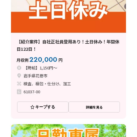
【紹介案件】自社正社員登用あり！土日休み！年間休
日122日！
220,000
月収例
円
【時給】1,150円～
岩手県花巻市
検査、梱包・仕分け、加工
61037-00
キープする
詳細を見る