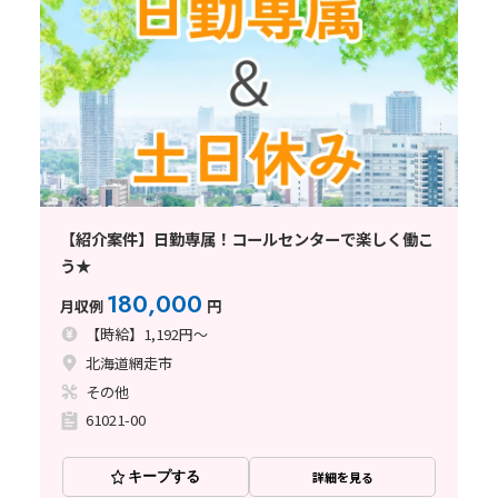
【紹介案件】日勤専属！コールセンターで楽しく働こ
う★
180,000
月収例
円
【時給】1,192円～
北海道網走市
その他
61021-00
キープする
詳細を見る