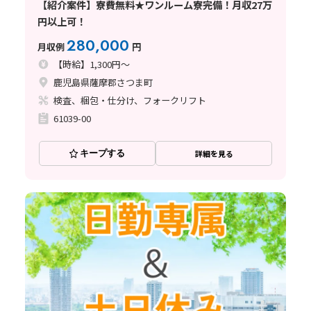
【紹介案件】寮費無料★ワンルーム寮完備！月収27万
円以上可！
280,000
月収例
円
【時給】1,300円～
鹿児島県薩摩郡さつま町
検査、梱包・仕分け、フォークリフト
61039-00
キープする
詳細を見る