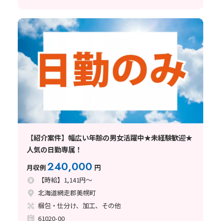
【紹介案件】幅広い年齢の男女活躍中★未経験歓迎★
人気の日勤専属！
240,000
月収例
円
【時給】1,141円～
北海道網走郡美幌町
梱包・仕分け、加工、その他
61020-00