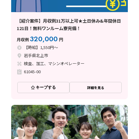
【紹介案件】月収例31万以上可★土日休み&年間休日
121日！無料ワンルーム寮完備！
320,000
月収例
円
【時給】1,550円～
岩手県北上市
検査、加工、マシンオペレーター
61045-00
キープする
詳細を見る