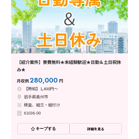
【紹介案件】寮費無料★未経験歓迎★日勤＆土日祝休
み★
280,000
月収例
円
【時給】1,400円～
岩手県奥州市
検査、組立・組付け
61036-00
キープする
詳細を見る