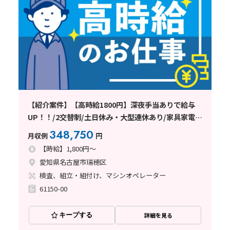
【紹介案件】【高時給1800円】深夜手当ありで給与
UP！！/2交替制/土日休み・大型連休あり/家具家電付
きの1R寮完備
348,750
月収例
円
【時給】1,800円～
愛知県名古屋市瑞穂区
検査、組立・組付け、マシンオペレーター
61150-00
キープする
詳細を見る