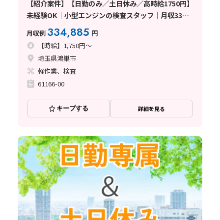
【紹介案件】【日勤のみ／土日休み／高時給1750円】
未経験OK｜小型エンジンの検査スタッフ｜月収33万
円以上可｜マイカー通勤OK〈埼玉県鴻巣市〉
334,885
月収例
円
【時給】1,750円～
埼玉県鴻巣市
軽作業、検査
61166-00
キープする
詳細を見る