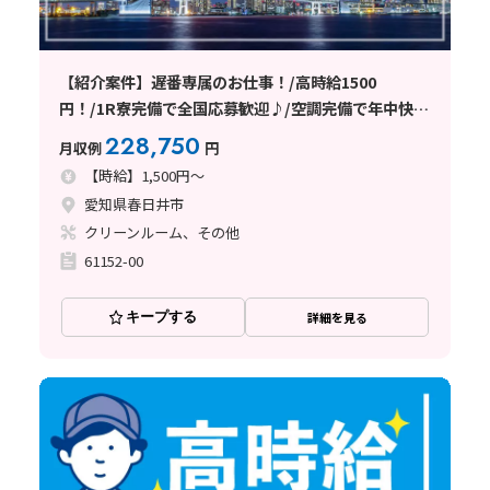
【紹介案件】遅番専属のお仕事！/高時給1500
円！/1R寮完備で全国応募歓迎♪/空調完備で年中快
適/土日休み/未経験者の方大歓迎！
228,750
月収例
円
【時給】1,500円～
愛知県春日井市
クリーンルーム、その他
61152-00
キープする
詳細を見る