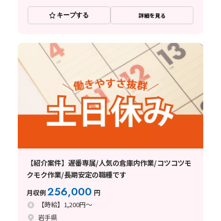
キープする
詳細を見る
【紹介案件】遅番専属/人気の倉庫内作業/コツコツモ
クモク作業/長期安定の職種です
256,000
月収例
円
【時給】1,200円～
岩手県