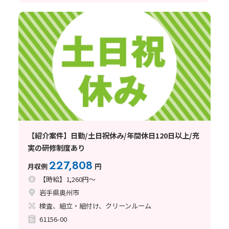
【紹介案件】日勤/土日祝休み/年間休日120日以上/充
実の研修制度あり
227,808
月収例
円
【時給】1,260円～
岩手県奥州市
検査、組立・組付け、クリーンルーム
61156-00