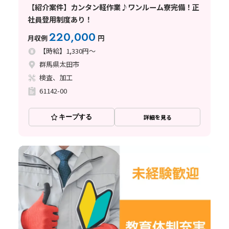
【紹介案件】カンタン軽作業♪ワンルーム寮完備！正
社員登用制度あり！
220,000
月収例
円
【時給】1,330円～
群馬県太田市
検査、加工
61142-00
キープする
詳細を見る