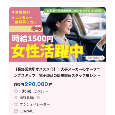
【長野営業所オススメ◎】＼大手メーカーのオープニ
ングスタッフ／電子部品の簡単製造スタッフ●レンタ
カー無料貸出●50代活躍中！●長野県飯山市
290,000
月収例
円
【時給】1,500円～
長野県飯山市
マシンオペレーター
59369-02