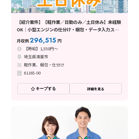
【紹介案件】【軽作業／日勤のみ／土日休み】未経験
OK｜小型エンジンの仕分け・梱包・データ入力スタ
ッフ｜時給1550円｜残業少なめ｜マイカー通勤
296,515
月収例
円
OK〈埼玉県鴻巣市〉
【時給】1,550円～
埼玉県鴻巣市
軽作業、梱包・仕分け
61165-00
キープする
詳細を見る