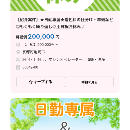
【紹介案件】★日勤専属★着色料の仕分け・準備など
◎もくもく繰り返し◎土日祝お休み♪
200,000
月収例
円
【月給】200,000円～
京都府亀岡市
梱包・仕分け、マシンオペレーター、清掃・洗浄
60042-00
キープする
詳細を見る