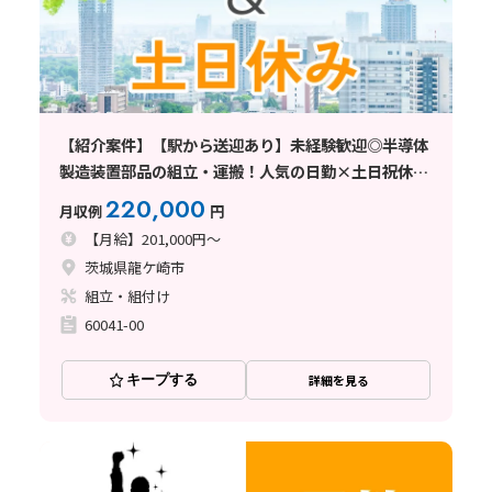
【紹介案件】【駅から送迎あり】未経験歓迎◎半導体
製造装置部品の組立・運搬！人気の日勤×土日祝休み
♪
220,000
月収例
円
【月給】201,000円～
茨城県龍ケ崎市
組立・組付け
60041-00
キープする
詳細を見る