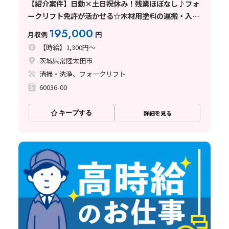
【紹介案件】日勤×土日祝休み！残業ほぼなし♪フォ
ークリフト免許が活かせる☆木材用塗料の運搬・入出
荷・発送など
195,000
月収例
円
【時給】1,300円～
茨城県常陸太田市
清掃・洗浄、フォークリフト
60036-00
キープする
詳細を見る