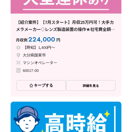
【紹介案件】【7月スタート】月収25万円可！大手カ
メラメーカー◇レンズ製造装置の操作★社宅費全額補
助♪残業少なめ◎
224,000
月収例
円
【時給】1,400円～
大分県国東市
マシンオペレーター
60017-00
キープする
詳細を見る