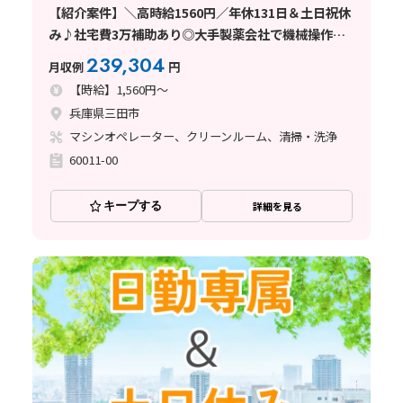
【紹介案件】＼高時給1560円／年休131日＆土日祝休
み♪社宅費3万補助あり◎大手製薬会社で機械操作★
清潔な工場で快適ワーク！
239,304
月収例
円
【時給】1,560円～
兵庫県三田市
マシンオペレーター、クリーンルーム、清掃・洗浄
60011-00
キープする
詳細を見る