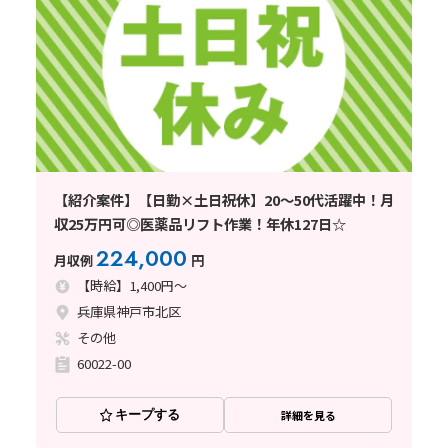
【紹介案件】【日勤×土日祝休】20～50代活躍中！月
収25万円可◎医薬品リフト作業！年休127日☆
224,000
月収例
円
【時給】1,400円～
兵庫県神戸市北区
その他
60022-00
キープする
詳細を見る