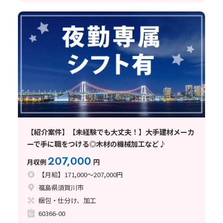
【紹介案件】【未経験でも大丈夫！】大手建材メーカ
ーで手に職をつける◎木材の機械加工など♪
207,000
月収例
円
【月給】171,000～207,000円
福島県須賀川市
梱包・仕分け、加工
60366-00