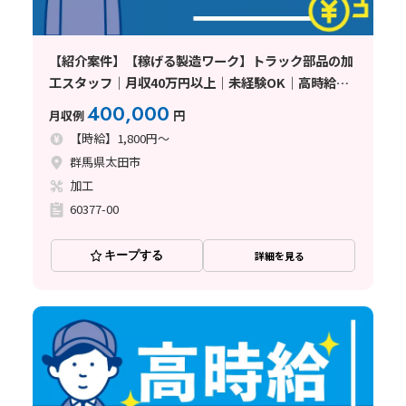
【紹介案件】【稼げる製造ワーク】トラック部品の加
工スタッフ｜月収40万円以上｜未経験OK｜高時給
1800円｜寮費無料｜土日休み｜即日面接可〈群馬県太
400,000
月収例
円
田市〉
【時給】1,800円～
群馬県太田市
加工
60377-00
キープする
詳細を見る