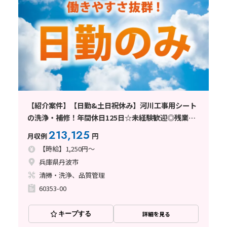
【紹介案件】【日勤&土日祝休み】河川工事用シート
の洗浄・補修！年間休日125日☆未経験歓迎◎残業少
なめ♪
213,125
月収例
円
【時給】1,250円～
兵庫県丹波市
清掃・洗浄、品質管理
60353-00
キープする
詳細を見る