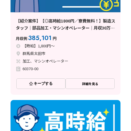
【紹介案件】【◎高時給1800円／寮費無料！】製造ス
タッフ｜部品加工・マシンオペレーター｜月収30万円
以上可｜土日休み｜長期連休あり｜未経験者歓迎｜正
385,101
月収例
円
社員登用制度あり〈群馬県太田
【時給】1,800円～
群馬県太田市
加工、マシンオペレーター
60370-00
キープする
詳細を見る