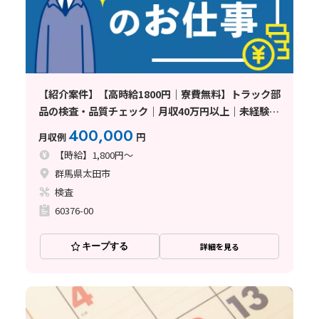
【紹介案件】【高時給1800円｜寮費無料】トラック部
品の検査・品質チェック｜月収40万円以上｜未経験
OK｜土日休み｜身体への負担少なめ｜即日面接可
400,000
月収例
円
〈群馬県太田市〉
【時給】1,800円～
群馬県太田市
検査
60376-00
キープする
詳細を見る