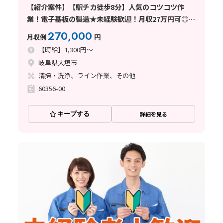
【紹介案件】【駅チカ徒歩8分】人気のコツコツ作
業！電子基板の製造★未経験歓迎！月収27万円可◎社
宅費全額補助
270,000
月収例
円
【時給】1,300円～
岐阜県大垣市
清掃・洗浄、ライン作業、その他
60356-00
キープする
詳細を見る