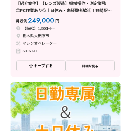
【紹介案件】【レンズ製造】機械操作・測定業務
◎PC作業あり◎土日休み・未経験者歓迎！野崎駅か
ら車で8分！
249,000
月収例
円
【時給】1,300円～
栃木県大田原市
マシンオペレーター
60363-00
キープする
詳細を見る