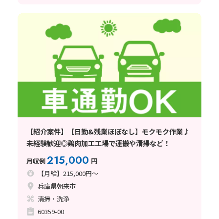
【紹介案件】【日勤&残業ほぼなし】モクモク作業♪
未経験歓迎◎鶏肉加工工場で運搬や清掃など！
215,000
月収例
円
【月給】215,000円～
兵庫県朝来市
清掃・洗浄
60359-00