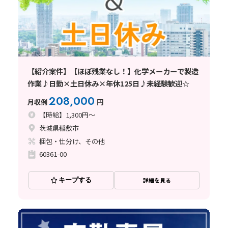
【紹介案件】【ほぼ残業なし！】化学メーカーで製造
作業♪日勤×土日休み×年休125日♪未経験歓迎☆
208,000
月収例
円
【時給】1,300円～
茨城県稲敷市
梱包・仕分け、その他
60361-00
キープする
詳細を見る