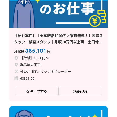
【紹介案件】【★高時給1800円／寮費無料！】製造ス
タッフ｜検査スタッフ｜月収30万円以上可｜土日休み
｜長期連休あり｜未経験者歓迎｜正社員登用制度あり
385,101
月収例
円
〈群馬県太田市〉
【時給】1,800円～
群馬県太田市
検査、加工、マシンオペレーター
60369-00
キープする
詳細を見る