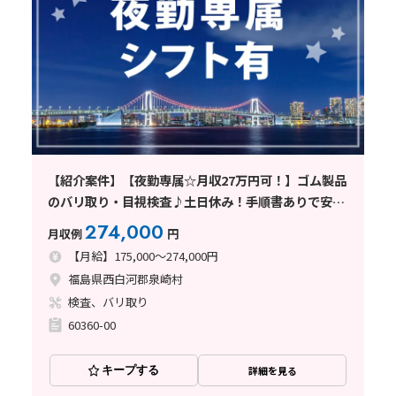
【紹介案件】【夜勤専属☆月収27万円可！】ゴム製品
のバリ取り・目視検査♪土日休み！手順書ありで安心
◎
274,000
月収例
円
【月給】175,000～274,000円
福島県西白河郡泉崎村
検査、バリ取り
60360-00
キープする
詳細を見る