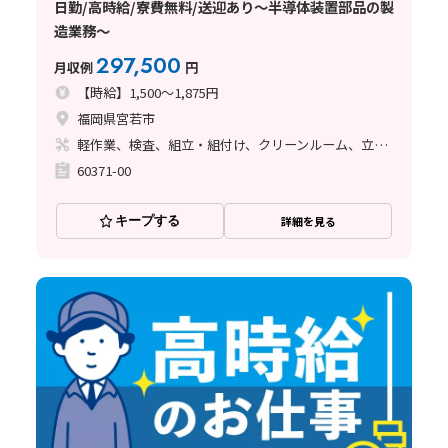
日勤/高時給/寮費無料/送迎あり～半導体装置部品の製
造業務～
297,500
月収例
円
【時給】1,500～1,875円
福岡県宮若市
軽作業、検査、組立・組付け、クリーンルーム、立ち作業
60371-00
キープする
詳細を見る