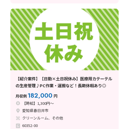
【紹介案件】【日勤×土日祝休み】医療用カテーテル
の生産管理♪PC作業・運搬など！長期休暇あり◎
182,000
月収例
円
【時給】1,300円～
愛知県春日井市
クリーンルーム、その他
60352-00