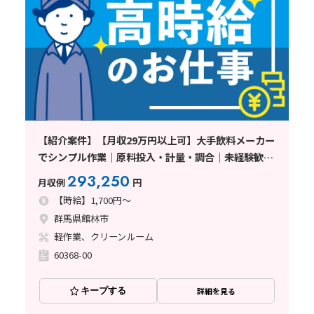
【紹介案件】【月収29万円以上可】大手飲料メーカー
でシンプル作業｜原料投入・計量・調合｜未経験歓迎
｜高時給1700円｜年間休日123日｜地元で安定勤務
293,250
月収例
円
〈群馬県館林市〉
【時給】1,700円～
群馬県館林市
軽作業、クリーンルーム
60368-00
キープする
詳細を見る