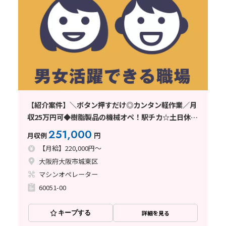
【紹介案件】＼ボタン押すだけ◎カンタン軽作業／月
収25万円可◆樹脂製品の機械オペ！駅チカ☆土日休
み！
251,000
月収例
円
【月給】220,000円～
大阪府大阪市城東区
マシンオペレーター
60051-00
キープする
詳細を見る