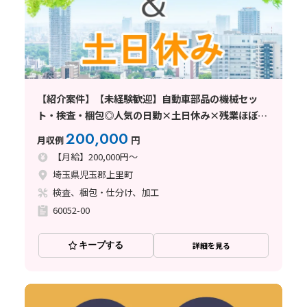
【紹介案件】【未経験歓迎】自動車部品の機械セッ
ト・検査・梱包◎人気の日勤×土日休み×残業ほぼな
し！
200,000
月収例
円
【月給】200,000円～
埼玉県児玉郡上里町
検査、梱包・仕分け、加工
60052-00
キープする
詳細を見る