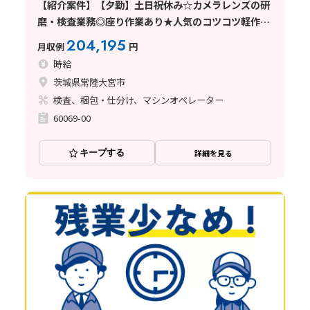
【紹介案件】【夕勤】土日祝休み☆カメラレンズの研
磨・検査業務◎座り作業あり★人気のコツコツ軽作業
☆未経験歓迎！大手メーカーグループ♪キレイな職場
204,195
月収例
円
時給
茨城県常陸大宮市
検査、梱包・仕分け、マシンオペレーター
60069-00
キープする
詳細を見る