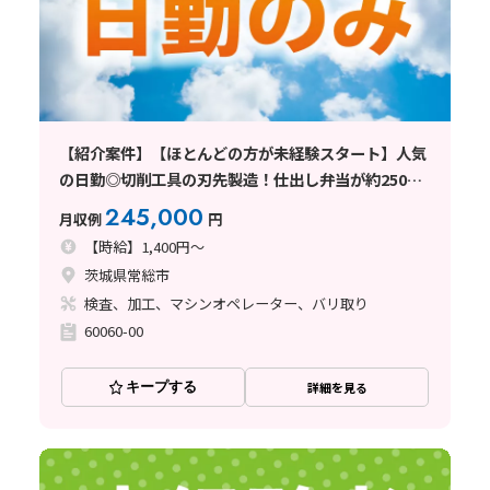
【紹介案件】【ほとんどの方が未経験スタート】人気
の日勤◎切削工具の刃先製造！仕出し弁当が約250円
で注文OK♪
245,000
月収例
円
【時給】1,400円～
茨城県常総市
検査、加工、マシンオペレーター、バリ取り
60060-00
キープする
詳細を見る