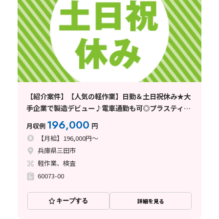
【紹介案件】【人気の軽作業】日勤＆土日祝休み★大
手企業で製造デビュー♪電車通勤も可◎プラスティッ
ク製品検査など！
196,000
月収例
円
【月給】196,000円～
兵庫県三田市
軽作業、検査
60073-00
キープする
詳細を見る