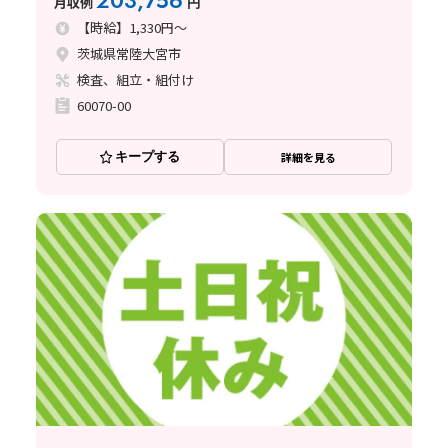
203,756
月収例
円
【時給】1,330円～
茨城県常陸大宮市
検査、組立・組付け
60070-00
キープする
詳細を見る