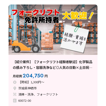
【紹介案件】【フォークリフト経験者歓迎】化学製品
の積み下ろし・容器洗浄など◎人気の日勤×土日祝休
み！
204,750
月収例
円
【時給】1,300円～
茨城県神栖市
清掃・洗浄、フォークリフト
60072-00