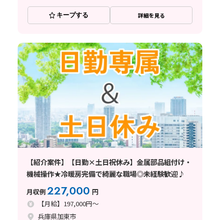
キープする
詳細を見る
【紹介案件】【日勤×土日祝休み】金属部品組付け・
機械操作★冷暖房完備で綺麗な職場◎未経験歓迎♪
227,000
月収例
円
【月給】197,000円～
兵庫県加東市