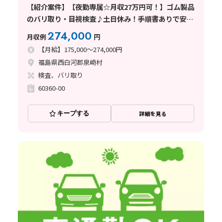
【紹介案件】【夜勤専属☆月収27万円可！】ゴム製品
のバリ取り・目視検査♪土日休み！手順書ありで安心
◎
274,000
月収例
円
【月給】175,000～274,000円
福島県西白河郡泉崎村
検査、バリ取り
60360-00
キープする
詳細を見る