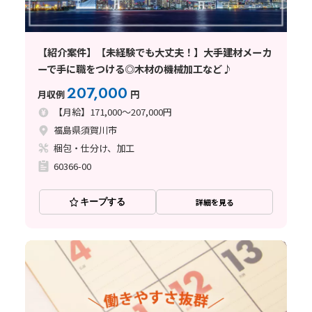
【紹介案件】【未経験でも大丈夫！】大手建材メーカ
ーで手に職をつける◎木材の機械加工など♪
207,000
月収例
円
【月給】171,000～207,000円
福島県須賀川市
梱包・仕分け、加工
60366-00
キープする
詳細を見る