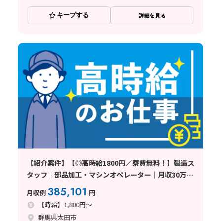
キープする
詳細を見る
【紹介案件】【◎高時給1800円／寮費無料！】製造ス
タッフ｜部品加工・マシンオペレーター｜月収30万円
以上可｜土日休み｜長期連休あり｜未経験者歓迎｜正
385,101
月収例
円
社員登用制度あり〈群馬県太田
【時給】1,800円～
群馬県太田市