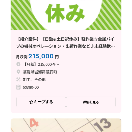
【紹介案件】【日勤&土日祝休み】軽作業☆金属パイ
プの機械オペレーション・出荷作業など♪未経験歓迎
◎
215,000
月収例
円
【月給】215,000円～
福島県岩瀬郡鏡石町
加工、その他
60380-00
キープする
詳細を見る