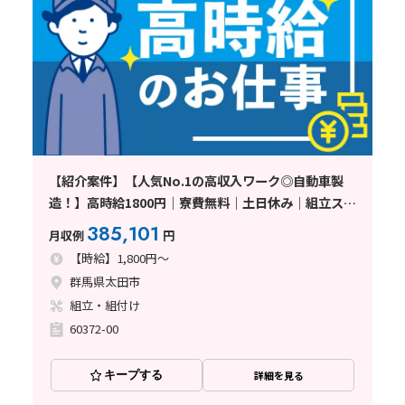
【紹介案件】【人気No.1の高収入ワーク◎自動車製
造！】高時給1800円｜寮費無料｜土日休み｜組立スタ
ッフ｜未経験OK｜即日面接OK｜正社員登用制度あり
385,101
月収例
円
〈群馬県太田市〉
【時給】1,800円～
群馬県太田市
組立・組付け
60372-00
キープする
詳細を見る