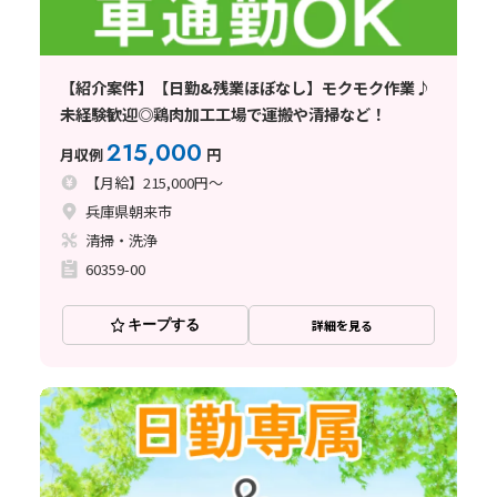
【紹介案件】【日勤&残業ほぼなし】モクモク作業♪
未経験歓迎◎鶏肉加工工場で運搬や清掃など！
215,000
月収例
円
【月給】215,000円～
兵庫県朝来市
清掃・洗浄
60359-00
キープする
詳細を見る