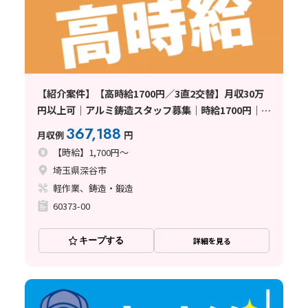
【紹介案件】【高時給1700円／3直2交替】月収30万
円以上可｜アルミ鋳造スタッフ募集｜時給1700円｜未
経験OK｜手に職を付けたい方にオススメ♪〈埼玉県
367,188
月収例
円
深谷市〉
【時給】1,700円～
埼玉県深谷市
軽作業、鋳造・鍛造
60373-00
キープする
詳細を見る