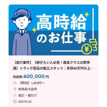
【紹介案件】【稼ぎたい人必見！最高クラスの厚待
遇】トラック部品の組立スタッフ｜月収40万円以上｜
未経験OK｜高時給1800円｜寮費無料｜土日休み｜即
400,000
月収例
円
入寮可｜即日面接可〈群馬県太田市
【時給】1,800円～
群馬県太田市
組立・組付け
60378-00