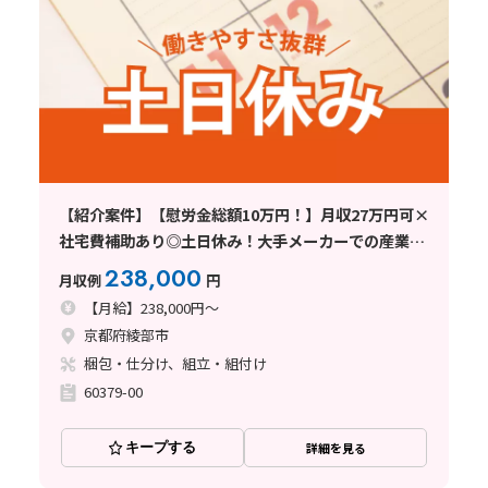
【紹介案件】【慰労金総額10万円！】月収27万円可×
社宅費補助あり◎土日休み！大手メーカーでの産業用
ホースの取付け・梱包など！
238,000
月収例
円
【月給】238,000円～
京都府綾部市
梱包・仕分け、組立・組付け
60379-00
キープする
詳細を見る