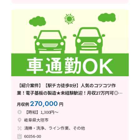
【紹介案件】【駅チカ徒歩8分】人気のコツコツ作
業！電子基板の製造★未経験歓迎！月収27万円可◎社
宅費全額補助
270,000
月収例
円
【時給】1,300円～
岐阜県大垣市
清掃・洗浄、ライン作業、その他
60356-00