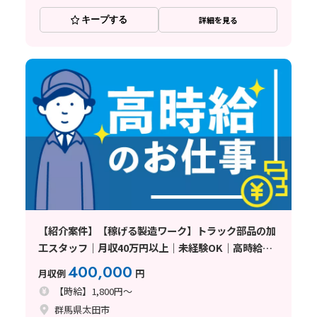
キープする
詳細を見る
【紹介案件】【稼げる製造ワーク】トラック部品の加
工スタッフ｜月収40万円以上｜未経験OK｜高時給
1800円｜寮費無料｜土日休み｜即日面接可〈群馬県太
400,000
月収例
円
田市〉
【時給】1,800円～
群馬県太田市