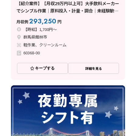
【紹介案件】【月収29万円以上可】大手飲料メーカー
でシンプル作業｜原料投入・計量・調合｜未経験歓迎
｜高時給1700円｜年間休日123日｜地元で安定勤務
293,250
月収例
円
〈群馬県館林市〉
【時給】1,700円～
群馬県館林市
軽作業、クリーンルーム
60368-00
キープする
詳細を見る