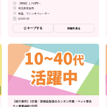
【時給】1,700円～
埼玉県草加市
検査、マシンオペレーター
62505-00
キープする
詳細を見る
【紹介案件】3交替／医療品製造のカンタン作業／ペット寮あ
り＋寮費補助2万円