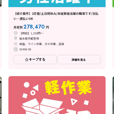
【紹介案件】2交替/土日祝休み/未経験者活躍の職場です/日払
い・週払いOK
278,470
月収例
円
【時給】1,350円～
栃木県宇都宮市
検査、ライン作業、立ち作業、塗装
62496-00
キープする
詳細を見る