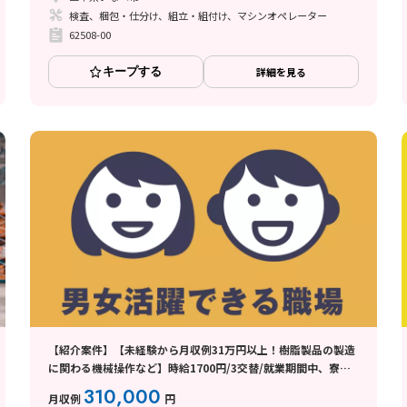
検査、梱包・仕分け、組立・組付け、マシンオペレーター
62508-00
キープする
詳細を見る
【紹介案件】【未経験から月収例31万円以上！樹脂製品の製造
に関わる機械操作など】時給1700円/3交替/就業期間中、寮費
無料/4勤2休のシフト制/残業月平均10時間程度/1週間程度の研
310,000
月収例
円
修あり◎