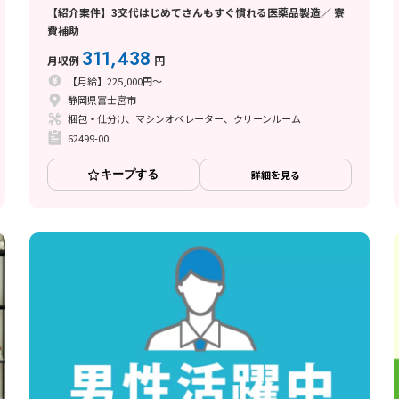
【紹介案件】3交代はじめてさんもすぐ慣れる医薬品製造／ 寮
費補助
311,438
月収例
円
【月給】225,000円～
静岡県富士宮市
梱包・仕分け、マシンオペレーター、クリーンルーム
62499-00
キープする
詳細を見る