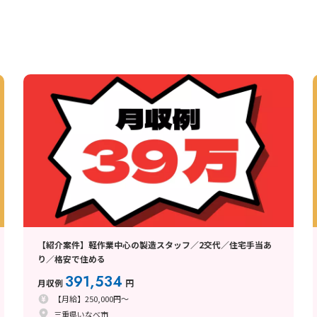
【紹介案件】軽作業中心の製造スタッフ／2交代／住宅手当あ
り／格安で住める
391,534
月収例
円
【月給】250,000円～
三重県いなべ市