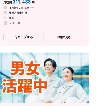
311,438
月収例
円
【月給】225,000円～
静岡県富士宮市
検査
62501-00
キープする
詳細を見る