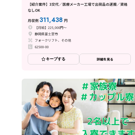
【紹介案件】3交代／医療メーカー工場で出荷品の運搬／資格
なしOK
311,438
月収例
円
【月給】225,000円～
静岡県富士宮市
フォークリフト、その他
62500-00
キープする
詳細を見る