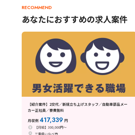
RECOMMEND
あなたにおすすめの求人案件
【紹介案件】2交代／新規立ち上げスタッフ／自動車部品メー
カー正社員／寮費無料
417,339
月収例
円
【月給】300,000円～
三重県いなべ市