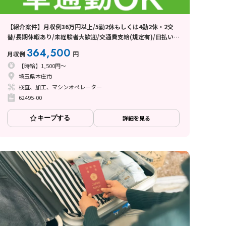
【紹介案件】月収例36万円以上/5勤2休もしくは4勤2休・2交
替/長期休暇あり/未経験者大歓迎/交通費支給(規定有)/日払い・
週払い制度あり
364,500
月収例
円
【時給】1,500円～
埼玉県本庄市
検査、加工、マシンオペレーター
62495-00
キープする
詳細を見る