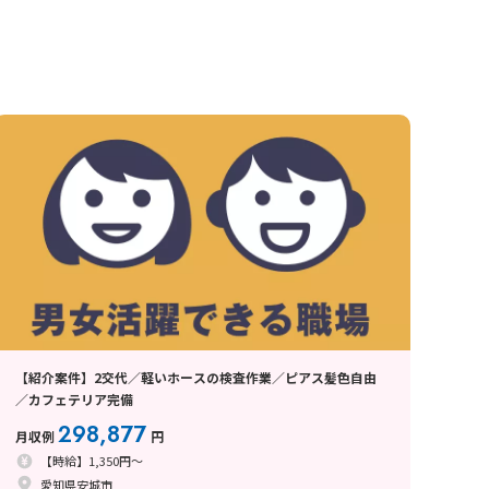
【紹介案件】2交代／軽いホースの検査作業／ピアス髪色自由
／カフェテリア完備
298,877
月収例
円
【時給】1,350円～
愛知県安城市