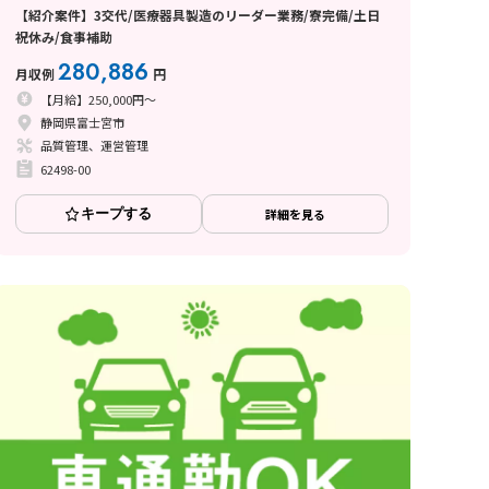
【紹介案件】3交代/医療器具製造のリーダー業務/寮完備/土日
祝休み/食事補助
280,886
月収例
円
【月給】250,000円～
静岡県富士宮市
品質管理、運営管理
62498-00
キープする
詳細を見る