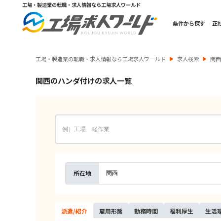
工場・製造業の転職・求人情報なら工場求人ワールド
条件から探す
正
工場・製造業の転職・求人情報なら工場求人ワールド
求人検索
関
関西のハンダ付けの求人一覧
関西
所在地
派遣/
紹介
雇用
形態
勤務
時間
福利
厚生
生活