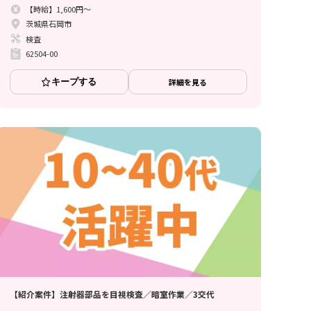
【時給】1,600円～
茨城県石岡市
検査
62504-00
キープする
詳細を見る
【紹介案件】注射器部品を目視検査／暗室作業／3交代