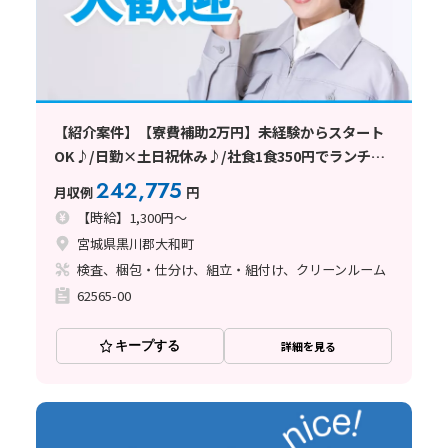
【紹介案件】【寮費補助2万円】未経験からスタート
OK♪/日勤×土日祝休み♪/社食1食350円でランチ節
約
242,775
月収例
円
【時給】1,300円～
宮城県黒川郡大和町
検査、梱包・仕分け、組立・組付け、クリーンルーム
62565-00
キープする
詳細を見る