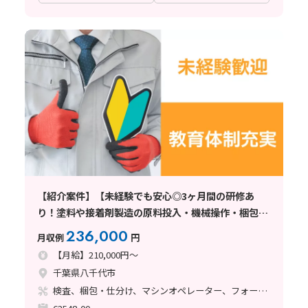
【紹介案件】【未経験でも安心◎3ヶ月間の研修あ
り！塗料や接着剤製造の原料投入・機械操作・梱包】
月給21万円/3交替/千葉県八千代市/土日休み/寮完備/
236,000
月収例
円
フォークリフトの資格取得支援制度
【月給】210,000円～
千葉県八千代市
検査、梱包・仕分け、マシンオペレーター、フォークリフト、塗装