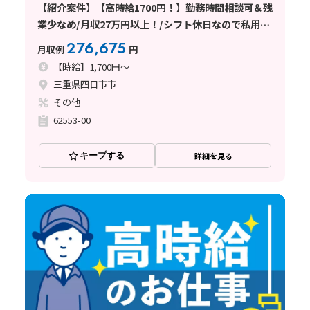
【紹介案件】【高時給1700円！】勤務時間相談可＆残
業少なめ/月収27万円以上！/シフト休日なので私用も
楽に済ませられる◎/車通勤可能！
276,675
月収例
円
【時給】1,700円～
三重県四日市市
その他
62553-00
キープする
詳細を見る