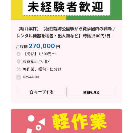
【紹介案件】【葛西臨海公園駅から徒歩圏内の職場♪
レンタル機器を梱包・出入荷など】時給1500円/日勤
専属/東京都江戸川区臨海町/土日休み/未経験歓迎/基
270,000
月収例
円
本残業なし/男性多数活躍中！
【時給】1,500円～
東京都江戸川区
軽作業、梱包・仕分け
62544-00
キープする
詳細を見る