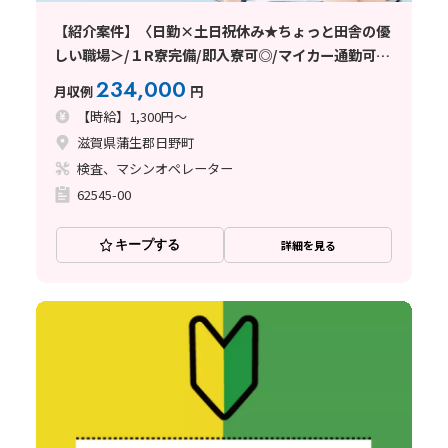
【紹介案件】〈日勤×土日祝休み★ちょっと田舎の優
しい職場＞/１R寮完備/即入寮可◎/マイカー通勤可
能/工場・製造未経験の方大歓迎！
234,000
月収例
円
【時給】1,300円～
滋賀県蒲生郡日野町
検査、マシンオペレーター
62545-00
キープする
詳細を見る