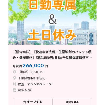
【紹介案件】【快適な寮完備！生薬製剤のパレット積
み・機械操作】時給1550円/日勤/千葉県香取郡多古
町/土日祝休み/空調完備/未経験OK/残業少なめ/住み
266,000
月収例
円
込みWORKも大歓迎です
【時給】1,550円～
千葉県香取郡多古町
検査、マシンオペレーター
62549-00
キープする
詳細を見る