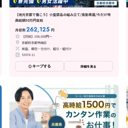
【地元京都で働こう】小型部品の組み立て/夜勤専属/今だけ特
典総額50万円支給
262,125
月収例
円
【月給】208,000円～
京都府京都市南区
検査、梱包・仕分け、組立・組付け
53076-11
キープする
詳細を見る