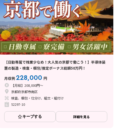
【日勤専属で残業少なめ！大人気の京都で働こう！】半導体装
置の製造・検査・梱包/限定ボーナス総額50万円！
228,000
月収例
円
【月給】208,000円～
京都府京都市南区
検査、梱包・仕分け、組立・組付け
52297-10
キープする
詳細を見る