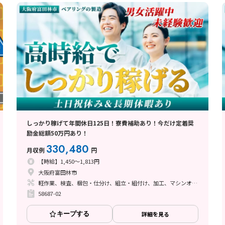
しっかり稼げて年間休日125日！寮費補助あり！今だけ定着奨
励金総額50万円あり！
330,480
月収例
円
【時給】1,450～1,813円
大阪府富田林市
軽作業、検査、梱包・仕分け、組立・組付け、加工、マシンオペレーター、フォークリフト、座り作業、立ち作業、バリ取り
58687-02
キープする
詳細を見る