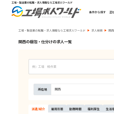
工場・製造業の転職・求人情報なら工場求人ワールド
条件から探す
正
工場・製造業の転職・求人情報なら工場求人ワールド
求人検索
関
関西の梱包・仕分けの求人一覧
関西
所在地
派遣/
紹介
雇用
形態
勤務
時間
福利
厚生
生活