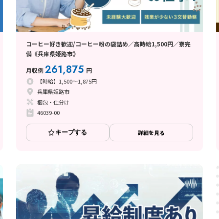
コーヒー好き歓迎/コーヒー粉の袋詰め／高時給1,500円／寮完
備《兵庫県姫路市》
261,875
月収例
円
【時給】1,500～1,875円
兵庫県姫路市
梱包・仕分け
46039-00
キープする
詳細を見る