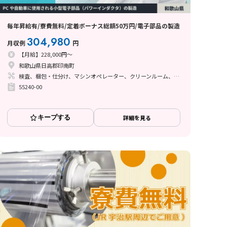
毎年昇給有/寮費無料/定着ボーナス総額50万円/電子部品の製造
304,980
月収例
円
【月給】228,000円～
和歌山県日高郡印南町
検査、梱包・仕分け、マシンオペレーター、クリーンルーム、座り作業、立ち作業、その他
55240-00
キープする
詳細を見る