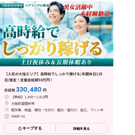
【人気の大阪エリア】高時給でしっかり稼げる/年間休日125
日/限定！定着金総額50万円！
330,480
月収例
円
【時給】1,450～1,813円
大阪府富田林市
軽作業、検査、梱包・仕分け、組立・組付け、加工、マシンオペレーター、フォークリフト、座り作業、立ち作業、バリ取り
58687-01
キープする
詳細を見る