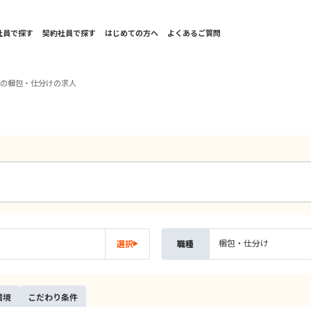
社員で探す
契約社員で探す
はじめての方へ
よくあるご質問
西の梱包・仕分けの求人
梱包・仕分け
選択
職種
環境
こだ
わり
条件