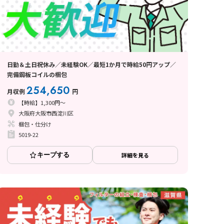
日勤＆土日祝休み／未経験OK／最短1か月で時給50円アップ／
完備鋼板コイルの梱包
254,650
月収例
円
【時給】1,300円～
大阪府大阪市西淀川区
梱包・仕分け
5019-22
キープする
詳細を見る