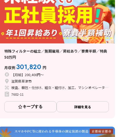
特殊フィルターの組立／無期雇用／昇給あり／寮費半額／特典
50万円
301,820
月収例
円
【月給】200,400円～
滋賀県草津市
検査、梱包・仕分け、組立・組付け、加工、マシンオペレーター、立ち作業、その他
7602-11
キープする
詳細を見る