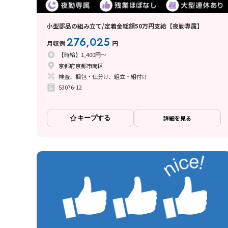
小型部品の組み立て/定着金総額50万円支給【夜勤専属】
276,025
月収例
円
【時給】1,400円～
京都府京都市南区
検査、梱包・仕分け、組立・組付け
53076-12
キープする
詳細を見る