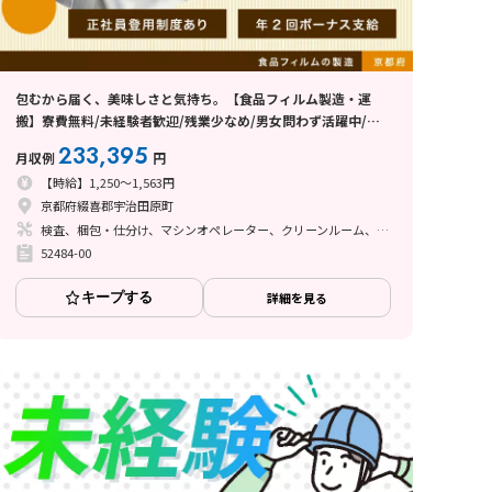
包むから届く、美味しさと気持ち。【食品フィルム製造・運
搬】寮費無料/未経験者歓迎/残業少なめ/男女問わず活躍中/正
社員登用制度あり/今だけ！特典あり！ ≪人気の京都府勤務≫
233,395
月収例
円
【時給】1,250～1,563円
京都府綴喜郡宇治田原町
検査、梱包・仕分け、マシンオペレーター、クリーンルーム、清掃・洗浄、立ち作業
52484-00
キープする
詳細を見る