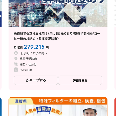
未経験でも正社員採用！/年に1回昇給有り/寮費半額補助/コー
ヒー粉の袋詰め〈兵庫県姫路市〉
279,215
月収例
円
【月給】232,000円～
兵庫県姫路市
梱包・仕分け
55198-00
キープする
詳細を見る