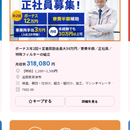
ボーナス年2回＋定着奨励金最大50万円／寮費半額／正社員／
特殊フィルターの組立
318,080
月収例
円
【時給】1,200～1,500円
滋賀県草津市
検査、梱包・仕分け、組立・組付け、加工、マシンオペレーター、立ち作業
7602-00
キープする
詳細を見る