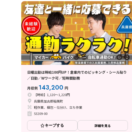
日曜出勤は時給100円UP！倉庫内でのピッキング・シール貼り
／日勤／Wワーク可／短時間勤務
143,200
月収例
円
【時給】1,120～1,220円
兵庫県加古郡稲美町
軽作業、梱包・仕分け、立ち作業
53209-00
キープする
詳細を見る