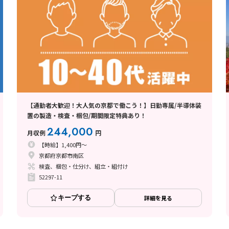
【通勤者大歓迎！大人気の京都で働こう！】日勤専属/半導体装
置の製造・検査・梱包/期間限定特典あり！
244,000
月収例
円
【時給】1,400円～
京都府京都市南区
検査、梱包・仕分け、組立・組付け
52297-11
キープする
詳細を見る