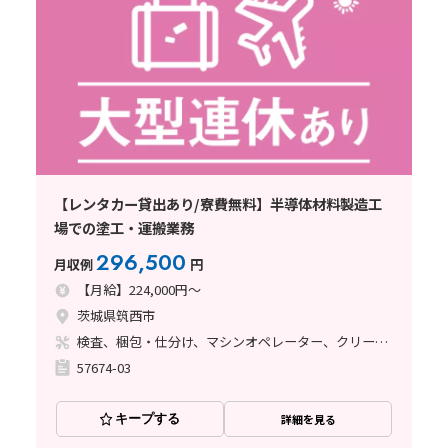
【レンタカー貸出あり/寮費無料】半導体材料製造工
場での塗工・運搬業務
296,500
月収例
円
【月給】224,000円～
茨城県筑西市
検査、梱包・仕分け、マシンオペレーター、クリーンルーム、清掃・洗浄、フォークリフト、玉掛け・クレーン、立ち作業、塗装
57674-03
キープする
詳細を見る