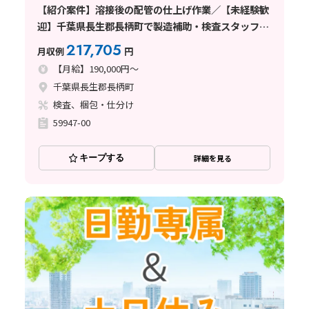
【紹介案件】溶接後の配管の仕上げ作業／【未経験歓
迎】千葉県長生郡長柄町で製造補助・検査スタッフ正
社員のお仕事
217,705
月収例
円
【月給】190,000円～
千葉県長生郡長柄町
検査、梱包・仕分け
59947-00
キープする
詳細を見る