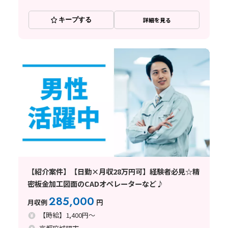
キープする
詳細を見る
【紹介案件】【日勤×月収28万円可】経験者必見☆精
密板金加工図面のCADオペレーターなど♪
285,000
月収例
円
【時給】1,400円～