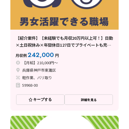
【紹介案件】【未経験でも月収20万円以上可！】日勤
×土日祝休み×年間休日127日でプライベートも充実
◎手のひらサイズ部品の簡単な加工☆万全の教育体制
242,000
月収例
円
☆髪色&髪型も自由♪
【月給】210,000円～
兵庫県神戸市東灘区
軽作業、バリ取り
59968-00
キープする
詳細を見る