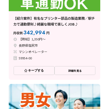
【紹介案件】有名なプリンター部品の製造業務／駅チ
カで通勤便利♪綺麗な職場で楽しくJOB♪
342,994
月収例
円
【時給】1,350円～
長野県塩尻市
マシンオペレーター
59954-00
キープする
詳細を見る