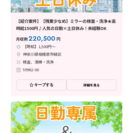
【紹介案件】【残業少なめ】ミラーの検査・洗浄★高
時給1500円♪人気の日勤×土日休み！未経験OK
220,500
月収例
円
【時給】1,500円～
神奈川県相模原市緑区
検査、清掃・洗浄
59962-00
キープする
詳細を見る