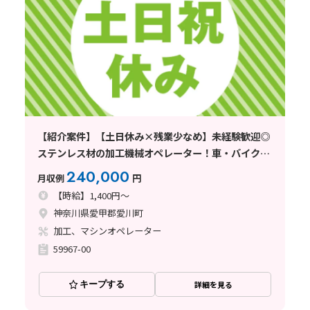
【紹介案件】【土日休み×残業少なめ】未経験歓迎◎
ステンレス材の加工機械オペレーター！車・バイク通
勤OK♪
240,000
月収例
円
【時給】1,400円～
神奈川県愛甲郡愛川町
加工、マシンオペレーター
59967-00
キープする
詳細を見る