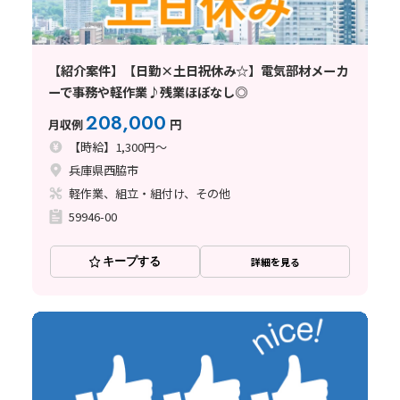
【紹介案件】【日勤×土日祝休み☆】電気部材メーカ
ーで事務や軽作業♪残業ほぼなし◎
208,000
月収例
円
【時給】1,300円～
兵庫県西脇市
軽作業、組立・組付け、その他
59946-00
キープする
詳細を見る