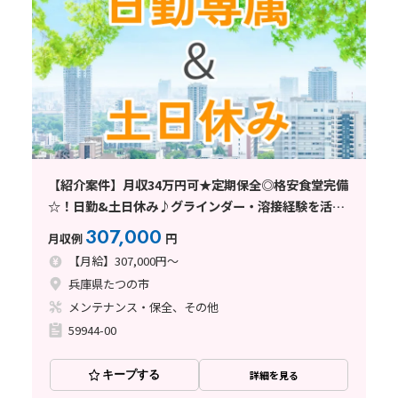
【紹介案件】月収34万円可★定期保全◎格安食堂完備
☆！日勤&土日休み♪グラインダー・溶接経験を活か
せる
307,000
月収例
円
【月給】307,000円～
兵庫県たつの市
メンテナンス・保全、その他
59944-00
キープする
詳細を見る