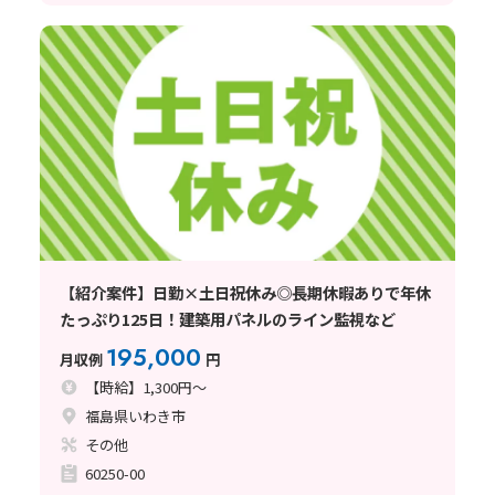
【紹介案件】日勤×土日祝休み◎長期休暇ありで年休
たっぷり125日！建築用パネルのライン監視など
195,000
月収例
円
【時給】1,300円～
福島県いわき市
その他
60250-00