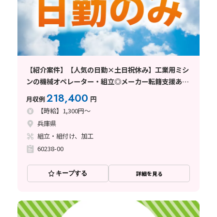
【紹介案件】【人気の日勤×土日祝休み】工業用ミシ
ンの機械オペレーター・組立◎メーカー転籍支援あ
り！
218,400
月収例
円
【時給】1,300円～
兵庫県
組立・組付け、加工
60238-00
キープする
詳細を見る