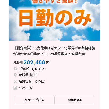
【紹介案件】＼力仕事ほぼナシ／化学分析の業務経験
が活かせる◎塩化ビニルの品質調査！空調完備
202,488
月収例
円
【時給】1,320円～
茨城県神栖市
品質管理、その他
60258-00
キープする
詳細を見る