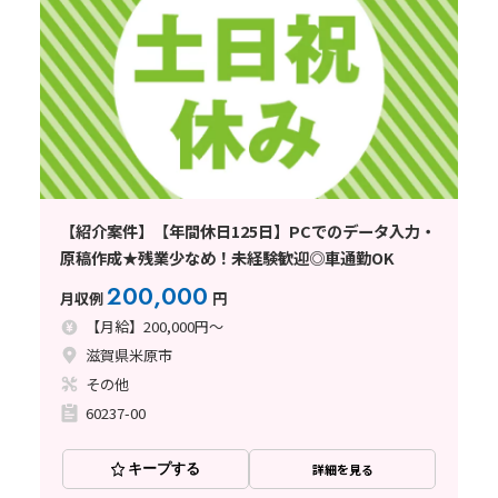
【紹介案件】【年間休日125日】PCでのデータ入力・
原稿作成★残業少なめ！未経験歓迎◎車通勤OK
200,000
月収例
円
【月給】200,000円～
滋賀県米原市
その他
60237-00
キープする
詳細を見る