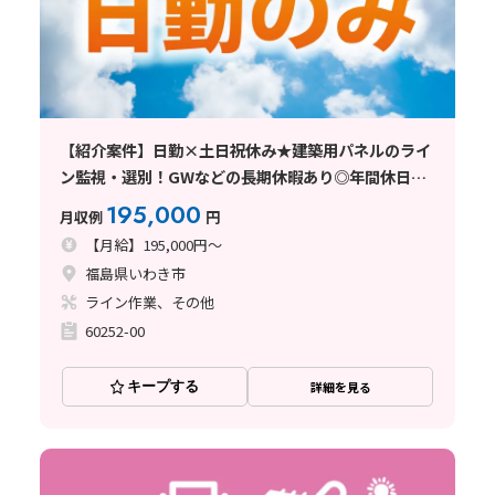
【紹介案件】日勤×土日祝休み★建築用パネルのライ
ン監視・選別！GWなどの長期休暇あり◎年間休日
125日！
195,000
月収例
円
【月給】195,000円～
福島県いわき市
ライン作業、その他
60252-00
キープする
詳細を見る