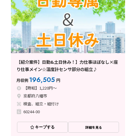
【紹介案件】日勤&土日休み！】力仕事ほぼなし×座
り仕事メイン☆温度計センサ部分の組立♪
196,505
月収例
円
【時給】1,220円～
京都府八幡市
検査、組立・組付け
60244-00
キープする
詳細を見る