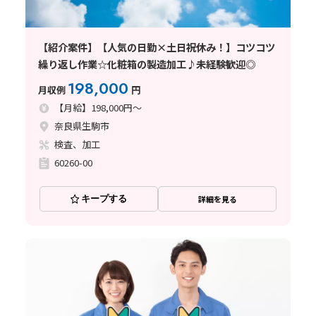
【紹介案件】【人気の日勤×土日祝休み！】コツコツ
繰り返し作業☆化粧箱の製造加工♪未経験歓迎◎
198,000
月収例
円
【月給】198,000円～
奈良県生駒市
検査、加工
60260-00
キープする
詳細を見る