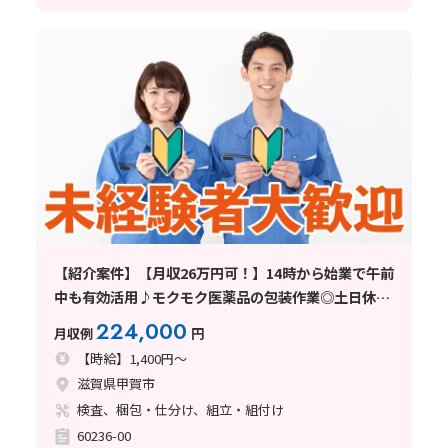
【紹介案件】【月収26万円可！】14時から始業で午前
中も有効活用♪モクモク医薬品の包装作業◎土日休み
で無理なく働けます♪
224,000
月収例
円
【時給】1,400円～
滋賀県甲賀市
検査、梱包・仕分け、組立・組付け
60236-00