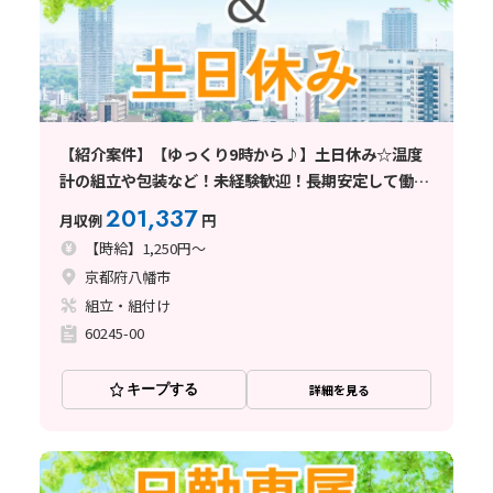
【紹介案件】【ゆっくり9時から♪】土日休み☆温度
計の組立や包装など！未経験歓迎！長期安定して働け
る◎
201,337
月収例
円
【時給】1,250円～
京都府八幡市
組立・組付け
60245-00
キープする
詳細を見る