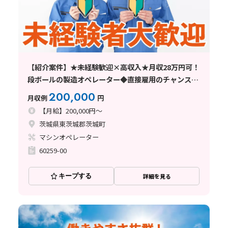
【紹介案件】★未経験歓迎×高収入★月収28万円可！
段ボールの製造オペレーター◆直接雇用のチャンスあ
り♪
200,000
月収例
円
【月給】200,000円～
茨城県東茨城郡茨城町
マシンオペレーター
60259-00
キープする
詳細を見る