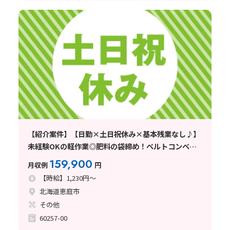
【紹介案件】【日勤×土日祝休み×基本残業なし♪】
未経験OKの軽作業◎肥料の袋締め！ベルトコンベア
作業☆
159,900
月収例
円
【時給】1,230円～
北海道恵庭市
その他
60257-00