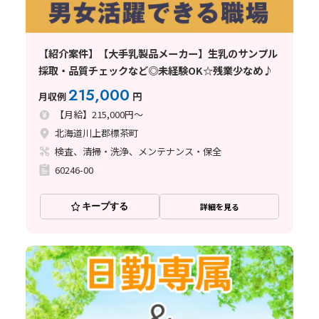
【紹介案件】【大手乳製品メーカー】生乳のサンプル
採取・品質チェックなど◎未経験OK☆残業少なめ♪
215,000
月収例
円
【月給】215,000円～
北海道川上郡標茶町
検査、清掃・洗浄、メンテナンス・保全
60246-00
キープする
詳細を見る