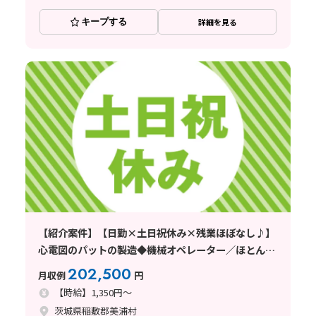
キープする
詳細を見る
【紹介案件】【日勤×土日祝休み×残業ほぼなし♪】
心電図のパットの製造◆機械オペレーター／ほとんど
の方が未経験スタート☆
202,500
月収例
円
【時給】1,350円～
茨城県稲敷郡美浦村