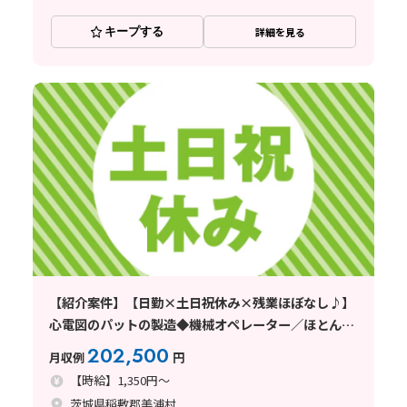
キープする
詳細を見る
【紹介案件】【日勤×土日祝休み×残業ほぼなし♪】
心電図のパットの製造◆機械オペレーター／ほとんど
の方が未経験スタート
202,500
月収例
円
【時給】1,350円～
茨城県稲敷郡美浦村