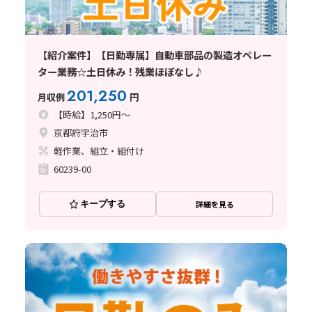
【紹介案件】【日勤専属】自動車部品の製造オペレー
ター業務☆土日休み！残業ほぼなし♪
201,250
月収例
円
【時給】1,250円～
京都府宇治市
軽作業、組立・組付け
60239-00
キープする
詳細を見る