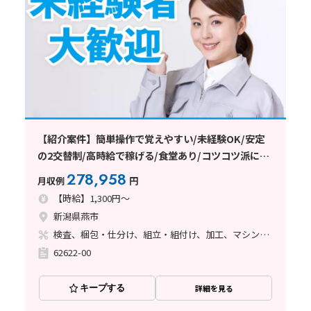
【紹介案件】簡単操作で覚えやすい/未経験OK/安定
の2交替制/高時給で稼げる/食堂あり/コツコツ派に最
適/研修制度充実/日払い・週払いOK
278,958
月収例
円
【時給】1,300円～
新潟県燕市
検査、梱包・仕分け、組立・組付け、加工、マシンオペレーター
62622-00
キープする
詳細を見る