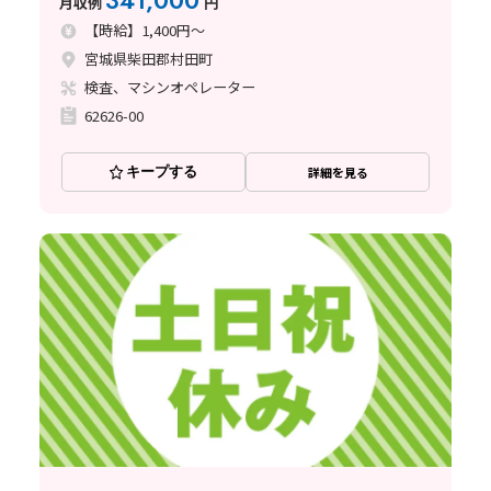
341,000
月収例
円
【時給】1,400円～
宮城県柴田郡村田町
検査、マシンオペレーター
62626-00
キープする
詳細を見る