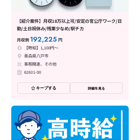
【紹介案件】月収18万以上可/安定の官公庁ワーク/日
勤/土日祝休み/残業少なめ/駅チカ
192,225
月収例
円
【時給】1,100円～
青森県八戸市
事務関連、その他
62631-00
キープする
詳細を見る