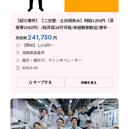
【紹介案件】【二交替／土日祝休み】時給1250円（深
夜帯1563円）/総月収24万可能/未経験者歓迎/寮手配
可能
241,750
月収例
円
【時給】1,250円～
滋賀県高島市
組立・組付け、マシンオペレーター
62624-00
キープする
詳細を見る