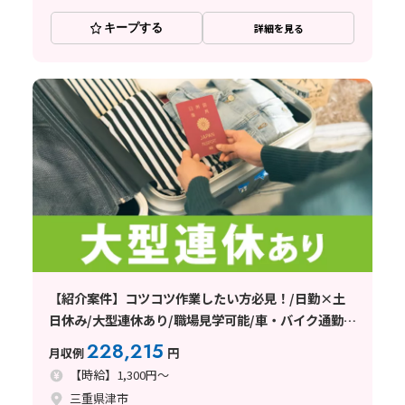
キープする
詳細を見る
【紹介案件】コツコツ作業したい方必見！/日勤×土
日休み/大型連休あり/職場見学可能/車・バイク通勤可
能◎
228,215
月収例
円
【時給】1,300円～
三重県津市