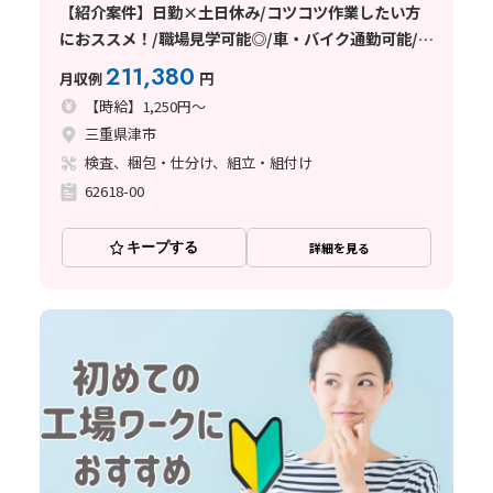
【紹介案件】日勤×土日休み/コツコツ作業したい方
におススメ！/職場見学可能◎/車・バイク通勤可能/入
寮可能で全国応募歓迎♪
211,380
月収例
円
【時給】1,250円～
三重県津市
検査、梱包・仕分け、組立・組付け
62618-00
キープする
詳細を見る