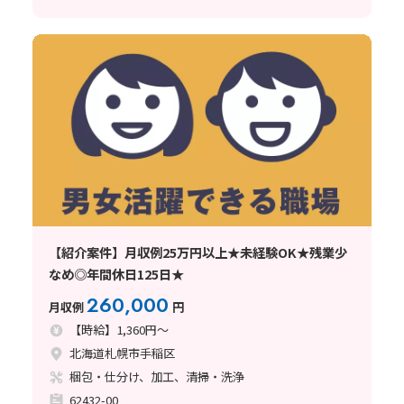
【紹介案件】月収例25万円以上★未経験OK★残業少
なめ◎年間休日125日★
260,000
月収例
円
【時給】1,360円～
北海道札幌市手稲区
梱包・仕分け、加工、清掃・洗浄
62432-00