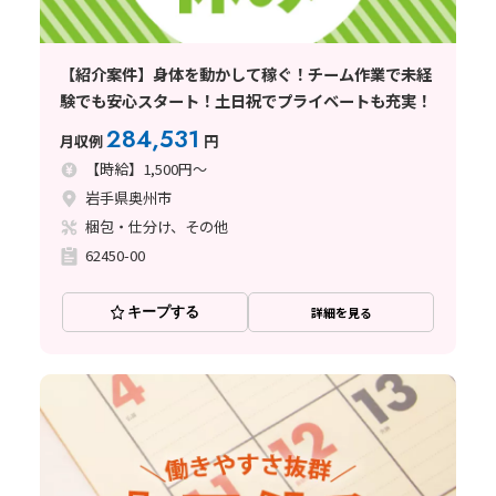
【紹介案件】身体を動かして稼ぐ！チーム作業で未経
験でも安心スタート！土日祝でプライベートも充実！
284,531
月収例
円
【時給】1,500円～
岩手県奥州市
梱包・仕分け、その他
62450-00
キープする
詳細を見る