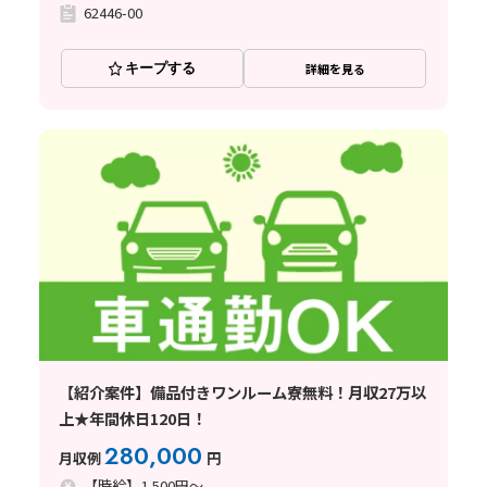
62446-00
キープする
詳細を見る
【紹介案件】備品付きワンルーム寮無料！月収27万以
上★年間休日120日！
280,000
月収例
円
【時給】1,500円～