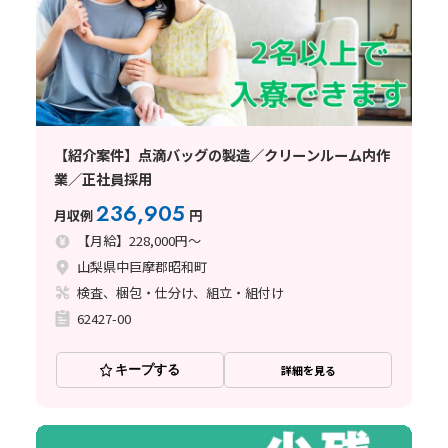
【紹介案件】点滴バッグの製造／クリーンルーム内作
業／正社員採用
236,905
月収例
円
【月給】228,000円～
山梨県中巨摩郡昭和町
検査、梱包・仕分け、組立・組付け
62427-00
キープする
詳細を見る