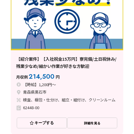
【紹介案件】【入社祝金15万円】寮完備/土日祝休み/
残業少なめ/細かい作業が好きな方歓迎
214,500
月収例
円
【時給】1,200円～
青森県黒石市
検査、梱包・仕分け、組立・組付け、クリーンルーム
62448-00
キープする
詳細を見る