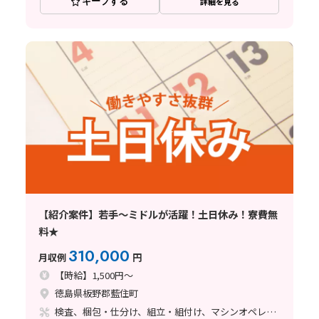
キープする
詳細を見る
【紹介案件】若手～ミドルが活躍！土日休み！寮費無
料★
310,000
月収例
円
【時給】1,500円～
徳島県板野郡藍住町
検査、梱包・仕分け、組立・組付け、マシンオペレーター、玉掛け・クレーン