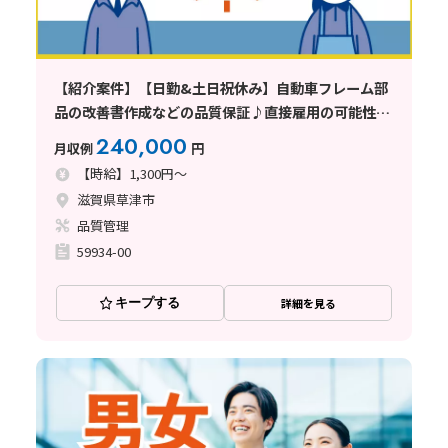
【紹介案件】【日勤&土日祝休み】自動車フレーム部
品の改善書作成などの品質保証♪直接雇用の可能性あ
り◎
240,000
月収例
円
【時給】1,300円～
滋賀県草津市
品質管理
59934-00
キープする
詳細を見る