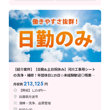
【紹介案件】【日勤&土日祝休み】河川工事用シート
の洗浄・補修！年間休日125日☆未経験歓迎◎残業少
なめ♪
213,125
月収例
円
【時給】1,250円～
兵庫県丹波市
清掃・洗浄、品質管理
60353-00