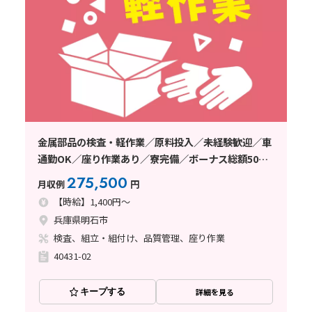
金属部品の検査・軽作業／原料投入／未経験歓迎／車
通勤OK／座り作業あり／寮完備／ボーナス総額50万
円
275,500
月収例
円
【時給】1,400円～
兵庫県明石市
検査、組立・組付け、品質管理、座り作業
40431-02
キープする
詳細を見る