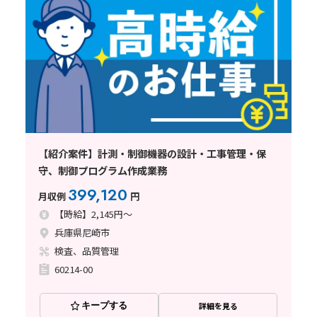
【紹介案件】計測・制御機器の設計・工事管理・保
守、制御プログラム作成業務
399,120
月収例
円
【時給】2,145円～
兵庫県尼崎市
検査、品質管理
60214-00
キープする
詳細を見る