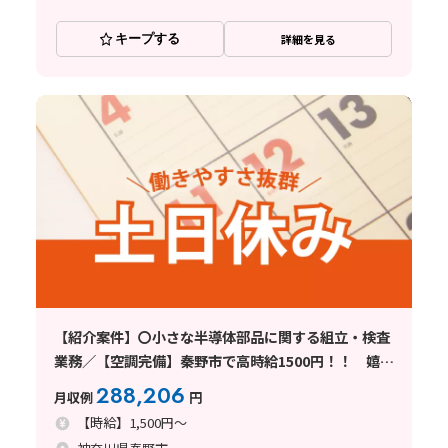
キープする
詳細を見る
【紹介案件】〇小さな半導体部品に関する組立・検査
業務／【空調完備】秦野市で高時給1500円！！ 嬉し
い駐車場代は無料◎
288,206
月収例
円
【時給】1,500円～