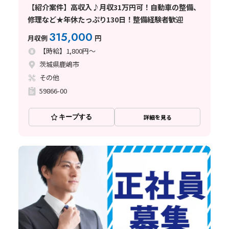
【紹介案件】高収入♪月収31万円可！自動車の整備、
修理など★年休たっぷり130日！整備経験者歓迎
315,000
月収例
円
【時給】1,800円～
茨城県鹿嶋市
その他
59866-00
キープする
詳細を見る