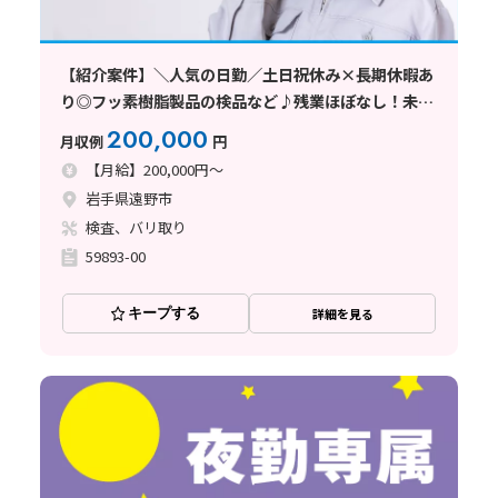
【紹介案件】＼人気の日勤／土日祝休み×長期休暇あ
り◎フッ素樹脂製品の検品など♪残業ほぼなし！未経
験歓迎
200,000
月収例
円
【月給】200,000円～
岩手県遠野市
検査、バリ取り
59893-00
キープする
詳細を見る