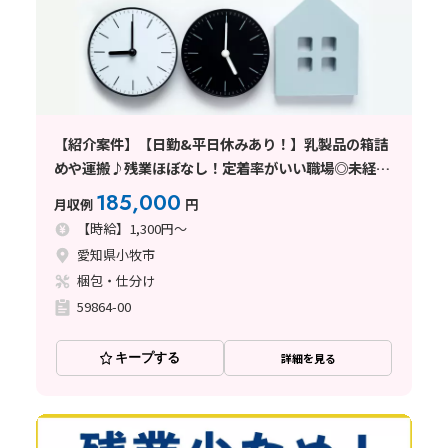
【紹介案件】【日勤&平日休みあり！】乳製品の箱詰
めや運搬♪残業ほぼなし！定着率がいい職場◎未経験
歓迎！
185,000
月収例
円
【時給】1,300円～
愛知県小牧市
梱包・仕分け
59864-00
キープする
詳細を見る