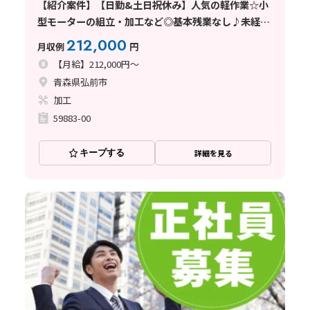
【紹介案件】【日勤&土日祝休み】人気の軽作業☆小
型モーターの組立・加工など◎基本残業なし♪未経験
歓迎！
212,000
月収例
円
【月給】212,000円～
青森県弘前市
加工
59883-00
キープする
詳細を見る